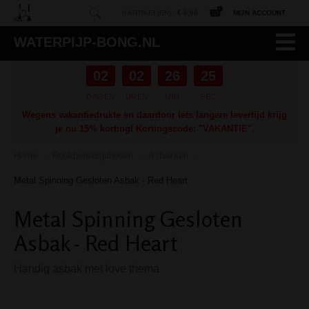
0 ARTIKEL(EN) -
€ 0,00
MIJN ACCOUNT
WATERPIJP-BONG.NL
02
02
26
24
DAGEN
UREN
MIN
SEC
Wegens vakantiedrukte en daardoor iets langere levertijd krijg
je nu 15% korting! Kortingscode: "VAKANTIE".
Home
Rookbenodigdheden
Asbakken
/
/
/
Metal Spinning Gesloten Asbak - Red Heart
Metal Spinning Gesloten
Asbak - Red Heart
Handig asbak met love thema