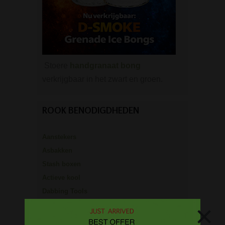
Stoere
handgranaat bong
verkrijgbaar in het zwart en groen.
ROOK BENODIGDHEDEN
Aanstekers
Asbakken
Stash boxen
Actieve kool
Dabbing Tools
×
Hemp Wick
Lange vloei & tips