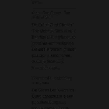
een…
zien hoe het werkt
plaats van…
Credit Card Grinder - The
Mohawk Skull
Greenline Space Mo
Glass Ice Beaker B
De Credit Card Grinder -
The Mohawl Skull is een
De Greenline Sp
handige platte grinder, zo
Monkey Glass Ice
groot als een bankpasje.
Bong is een beta
Dit ideale formaat grinder
bong geschikt vo
past zo in portomenee,
ijsklontjes. Space
zodat je deze altijd
monkies are getti
makkelijk mee…
So are you? Dez
bekermodel (beak
Green Leaf Glass Ice Bong
klapgat staat stev
transparant
heeft…
De Green Leaf Glass Ice
Ryo Stash Groen Lin
Bong transparant is een
Zakje
populaire bong met
mooie vormen. Op de
De Ryo Stash Gr