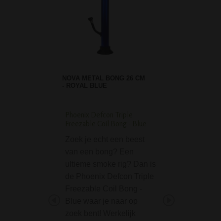
NOVA METAL BONG 26 CM
- ROYAL BLUE
Phoenix Defcon Triple
Masher Aluminium Gr
Freezable Coil Bong - Blue
part Green
Zoek je echt een beest
De 'Masher' Alum
van een bong? Een
Grinder 4-part Gr
ultieme smoke rig? Dan is
een tandloze grin
de Phoenix Defcon Triple
Werkt een grinde
Freezable Coil Bong -
tanden? Ja het ka
Blue waar je naar op
delige 'Masher' la
zoek bent! Werkelijk
indrukwekkende 