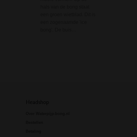
hals van de bong staat
Linnen Etui Zakje
een groen wietblad. Dit is
erorm handig tab
een zogenaamde 'ice
of stash bag, gem
bong'. De buis…
van groen linnen
stash etui bestaat 
meerdere af te slu
compartimenten, 
van…
Headshop
Over Waterpijp-bong.nl
Bestellen
Betaling