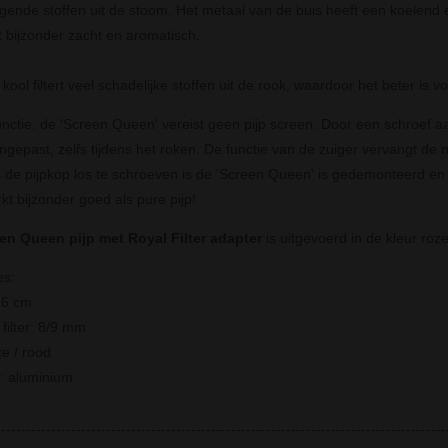
igende stoffen uit de stoom. Het metaal van de buis heeft een koelend ef
 bijzonder zacht en aromatisch.
kool filtert veel schadelijke stoffen uit de rook, waardoor het beter is 
unctie: de 'Screen Queen' vereist geen pijp screen. Door een schroef a
gepast, zelfs tijdens het roken. De functie van de zuiger vervangt de 
 de pijpkop los te schroeven is de 'Screen Queen' is gedemonteerd en
t bijzonder goed als pure pijp!
en Queen pijp met Royal Filter adapter
is uitgevoerd in de kleur roze
es:
16 cm
filter: 8/9 mm
ze / rood
l: aluminium