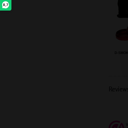
8,7
D-SMOK
Review