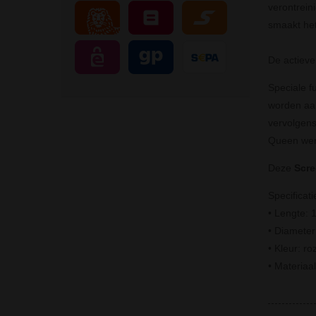
verontrein
smaakt het
De actieve 
Speciale f
worden aan
vervolgens
Queen werk
Deze
Scre
Specificati
• Lengte: 
• Diameter 
• Kleur: ro
• Materiaa