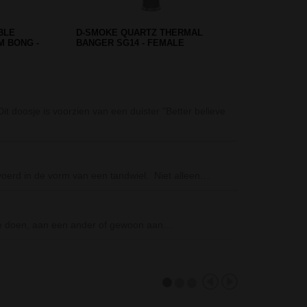
SEEKAH
D-SMOKE MASSIVE TRIPLE
UE BUBBLER
HONEYCOMB BONG - PINK
Amsterdam Rast
t doosje is voorzien van een duister "Better believe
De Amsterdam R
bong is…
Domeless Quartz
gevoerd in de vorm van een tandwiel. Niet alleen…
De female Domel
Zwarte lichtgewi
 te doen, aan een ander of gewoon aan…
De Zwarte licht