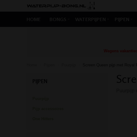
HOME
BONGS
WATERPIJPEN
PIJPEN
Wegens vakantiedr
Home
Pijpen
Puurpijp
Screen Queen pijp met Royal F
/
/
/
Scre
PIJPEN
Puurpijp m
Puurpijp
Pijp accessoires
One Hitters