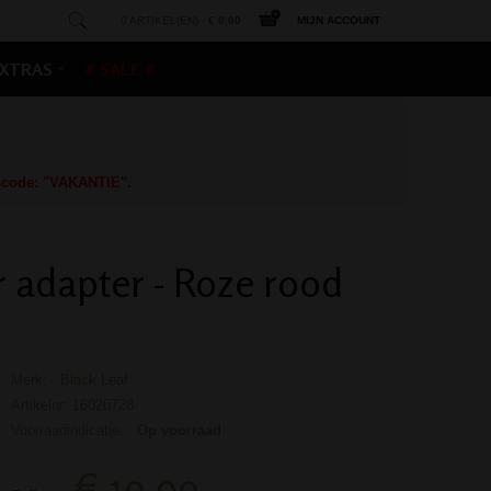
0 ARTIKEL(EN) -
€ 0,00
MIJN ACCOUNT
XTRAS
# SALE #
gscode: "VAKANTIE".
r adapter - Roze rood
Merk:
Black Leaf
Artikelnr: 16020728
Voorraadindicatie:
Op voorraad
€ 19,99