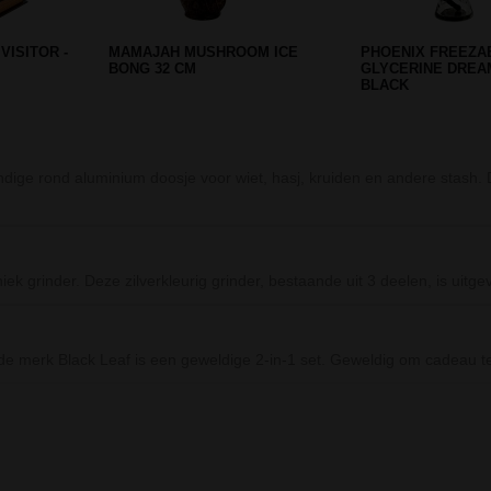
EED & HASH
CLIPPER MANDALA NAVULBARE
D-SMOKE PEACE 
AANSTEKER
DOUBLE PERC BL
dige rond aluminium doosje voor wiet, hasj, kruiden en andere stash. Di
ek grinder. Deze zilverkleurig grinder, bestaande uit 3 deelen, is uit
de merk Black Leaf is een geweldige 2-in-1 set. Geweldig om cadeau
Prev
Next