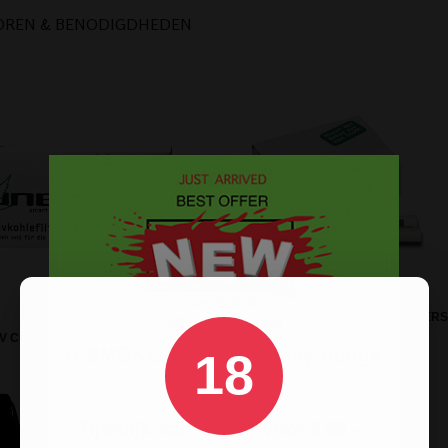
OREN & BENODIGDHEDEN
ACTITUBE ACTIVATED CARBON FILTERS 
V CHARCOAL FILTERS 10 STUKS
STUKS
18