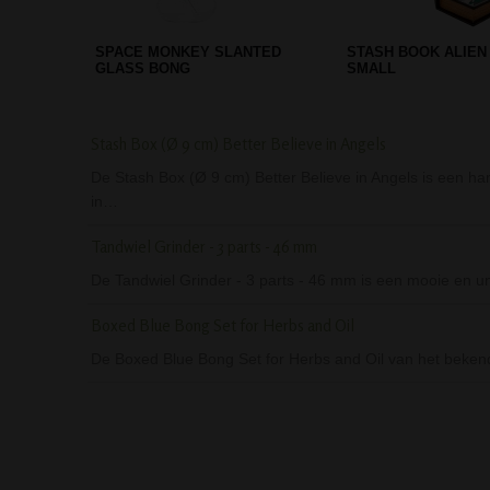
PIECEMAKER SILICONE DAB
D-SMOKE METAL W
CONTAINER - CAMO
PIPE - RED
Stash Box (Ø 9 cm) Better Believe in Angels
De Stash Box (Ø 9 cm) Better Believe in Angels is een han
in…
Tandwiel Grinder - 3 parts - 46 mm
De Tandwiel Grinder - 3 parts - 46 mm is een mooie en uni
Boxed Blue Bong Set for Herbs and Oil
De Boxed Blue Bong Set for Herbs and Oil van het beken