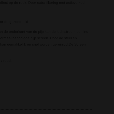
fect op de rook. Door extra filtering met actieve kool
voor de gezondheid.
an de onderkant van de pijp kan de luchtstroom continu
normaal benodigde pijp screen. Door de steel en
 kan gemakkelijk en snel worden gereinigd.De Screen
 / rood.