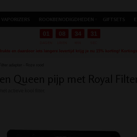
VAPORIZERS
ROOKBENODIGDHEDEN
GIFTSETS
E
01
08
34
30
DAGEN
UREN
MIN
SEC
ukte en daardoor iets langere levertijd krijg je nu 15% korting! Kortin
ilter adapter - Roze rood
en Queen pijp met Royal Filte
et actieve kool filter.