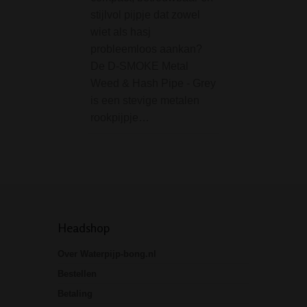
stijlvol pijpje dat zowel
De Credit Card Gr
wiet als hasj
Royal Highness J
probleemloos aankan?
een handige platt
De D-SMOKE Metal
grinder, zo groot 
Weed & Hash Pipe - Grey
bankpasje. Dit id
is een stevige metalen
formaat grinder pa
rookpijpje…
portomenee, zoda
deze altijd makke
Headshop
Over Waterpijp-bong.nl
Bestellen
Betaling