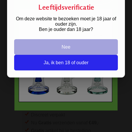
Lange vloei & tips
Leeftijdsverificatie
Rolling Mixing Tray
Om deze website te bezoeken moet je 18 jaar of
Schoonmaak artikelen
ouder zijn.
Grinders
Ben je ouder dan 18 jaar?
Screens - Gaasjes - Zeefjes
Nee
BESTELINFORMATIE
Ja, ik ben 18 of ouder
Scherpe prijzen
Beste kwaliteit
Groeiend assortiment
Snelle levering
Afleveren op afhaallocatie
Discreet betalen
Discreet verpakt
Nu
Gratis
verzenden vanaf
€49,
-
Gratis
artikel bij je bestelling