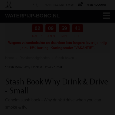
0 ARTIKEL(EN) -
€ 0,00
MIJN ACCOUNT
WATERPIJP-BONG.NL
02
09
59
40
DAGEN
UREN
MIN
SEC
Wegens vakantiedrukte en daardoor iets langere levertijd krijg
je nu 15% korting! Kortingscode: "VAKANTIE".
Home
Rookbenodigdheden
Stash boxen
/
/
/
Stash Book Why Drink & Drive - Small
Stash Book Why Drink & Drive
- Small
Geheim stash boek - Why drink &drive when you can
smoke & fly.