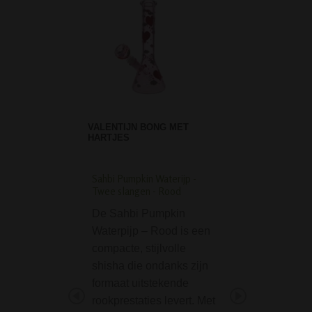
VALENTIJN BONG MET
HARTJES
Sahbi Pumpkin Waterijp -
Flow Rasta 8-Arm Be
Twee slangen - Rood
Bong
De Sahbi Pumpkin
De Flow Rasta 8
Waterpijp – Rood is een
Beaker Ice Bong 
compacte, stijlvolle
zijn opvallende
shisha die ondanks zijn
rastakleuren een 
formaat uitstekende
het oog. Maar
rookprestaties levert. Met
belangrijker nog,