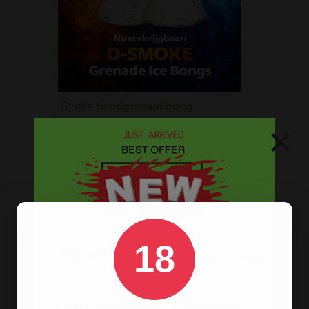
Stoere
handgranaat bong
verkrijgbaar in het zwart en groen.
×
ROOK BENODIGDHEDEN
Aanstekers
Asbakken
Stash boxen
18
Actieve kool
Dabbing Tools
Hemp Wick