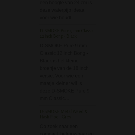
een hoogte van 24 cm is
smoke capaciteit
deze waterpijp ideaal
deze bong zijn oo
voor wie houdt…
goed dankzij…
D-SMOKE Pure 9 mm Classic
Blaze Rubber Line C
12 inch Bong - Black
Ice Bong Black
D-SMOKE Pure 9 mm
Deze ijsbong met
Classic 12 inch Bong -
rubberen ringen u
Black is het kleine
'Blaze Glass' ‘Ru
broertje van de 18 inch
Line’ serie is
versie. Voor wie een
handgemaakt van
maatje kleiner wil is
beste borosilicaa
deze D-SMOKE Pure 9
met een robuuste
mm Classic…
wanddikte van 5
zwarte rubberen 
D-SMOKE Metal Weed &
zijn…
Hash Pipe - Grey
Credit Card Grinder 
Op zoek naar een
Highness Jack
compact, betrouwbaar en