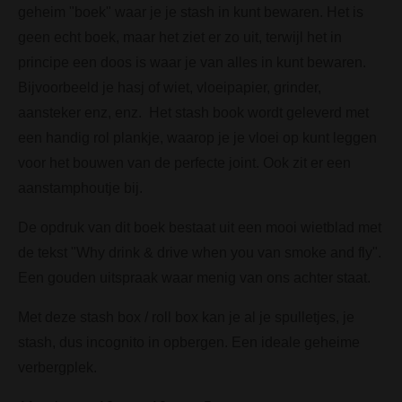
geheim "boek" waar je je stash in kunt bewaren. Het is
geen echt boek, maar het ziet er zo uit, terwijl het in
principe een doos is waar je van alles in kunt bewaren.
Bijvoorbeeld je hasj of wiet, vloeipapier, grinder,
aansteker enz, enz. Het stash book wordt geleverd met
een handig rol plankje, waarop je je vloei op kunt leggen
voor het bouwen van de perfecte joint. Ook zit er een
aanstamphoutje bij.
De opdruk van dit boek bestaat uit een mooi wietblad met
de tekst "Why drink & drive when you van smoke and fly".
Een gouden uitspraak waar menig van ons achter staat.
Met deze stash box / roll box kan je al je spulletjes, je
stash, dus incognito in opbergen. Een ideale geheime
verbergplek.