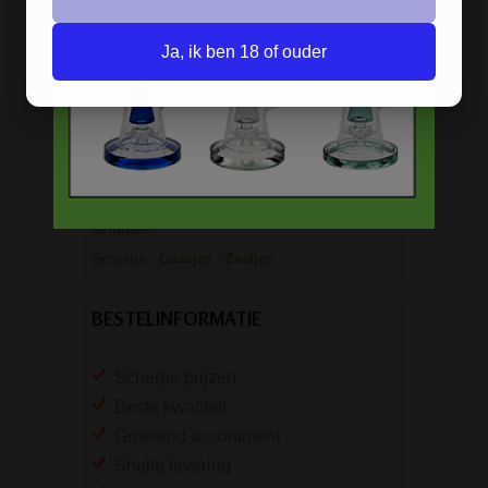
Stash boxen
Ja, ik ben 18 of ouder
Actieve kool
Dabbing Tools
Hemp Wick
Lange vloei & tips
Rolling Mixing Tray
Schoonmaak artikelen
Grinders
Screens - Gaasjes - Zeefjes
BESTELINFORMATIE
Scherpe prijzen
Beste kwaliteit
Groeiend assortiment
Snelle levering