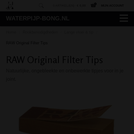
0 ARTIKEL(EN) -
€ 0,00
MIJN ACCOUNT
WATERPIJP-BONG.NL
Home
Rookbenodigdheden
Lange vloei & tip
/
/
/
RAW Original Filter Tips
RAW Original Filter Tips
Natuurlijke, ongebleekte en onbewerkte tipjes voor in je
joint.