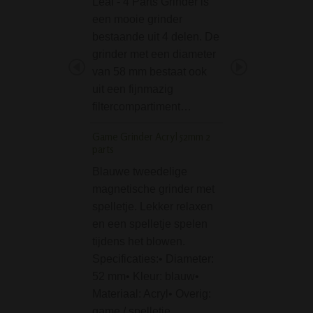
Leaf - 4 Parts Grinder is
Refillable Lighters
een mooie grinder
prachtige en voor
bestaande uit 4 delen. De
goede aanstekers
grinder met een diameter
Clipper om bekend
van 58 mm bestaat ook
De handige rond
uit een fijnmazig
van de aastekers 
filtercompartiment…
voor dat het lekk
Game Grinder Acryl 52mm 2
BL 4-part Grinder Pa
parts
Geschenkdoosje
Blauwe tweedelige
De BL 4-part Grin
magnetische grinder met
Paars in Gesche
spelletje. Lekker relaxen
is een prachtige
en een spelletje spelen
vierdelige grinder
tijdens het blowen.
bekende Duits m
Specificaties:• Diameter:
Black Leaf. Deze
52 mm• Kleur: blauw•
waar je in een o
Materiaal: Acryl• Overig:
je wiet eenvoudig
game / spelletje
verkruimelen,