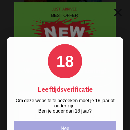
×
18
Stoere
handgranaat bong
verkrijgbaar in het zwart en groen.
Leeftijdsverificatie
Om deze website te bezoeken moet je 18 jaar of
ROOK BENODIGDHEDEN
ouder zijn.
Ben je ouder dan 18 jaar?
Aanstekers
Nee
Asbakken