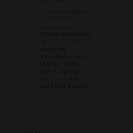
ontworpen…
D-SMOKE Metal Weed &
Hash Pipe - Green
Metal Pure Pipe Set
a Case
Op zoek naar een
compact, betrouwbaar en
De praktische me
stijlvol pijpje dat zowel
pijpenset van BR
wiet als hasj
de ideale metgeze
probleemloos aankan?
onderweg. Deze
De D-SMOKE Metal
complete set beva
Weed & Hash Pipe -
wat de echte lief
Green is een stevige
nodig heeft voor 
metalen rookpijpje met…
rookervaring. De 
bestaat uit…