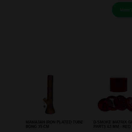
BALL GRINDER RASTA 50MM 2
GRACE GLASS PINK
PARTS
MUSHROOM PERC 