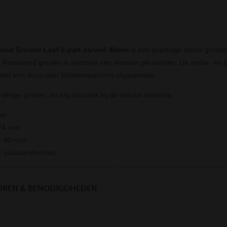
od Grinder Leaf 2-part carved 40mm
is een prachtige kleine grind
e Rosewood grinder
is voorzien van metalen pin tanden.
De onder- en b
 met een decoratief bloemenpatroon uitgesneden .
-delige grinder, en erg populair bij de natural smokers.
es:
 24 mm
r: 40 mm
l: palissanderhout
OREN & BENODIGDHEDEN