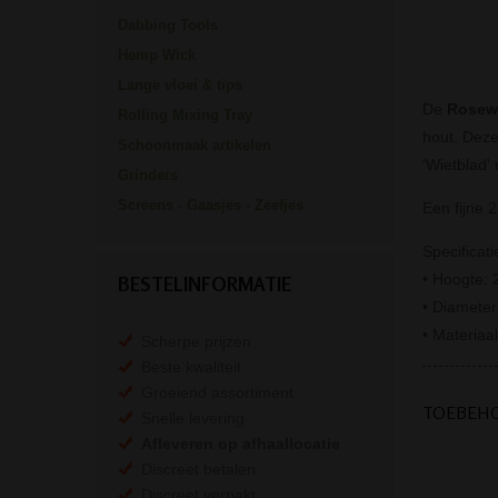
Dabbing Tools
Hemp Wick
Lange vloei & tips
De
Rosewo
Rolling Mixing Tray
hout. Dez
Schoonmaak artikelen
'Wietblad'
Grinders
Screens - Gaasjes - Zeefjes
Een fijne 2
Specificati
• Hoogte:
BESTELINFORMATIE
• Diamete
• Materiaa
Scherpe prijzen
Beste kwaliteit
Groeiend assortiment
TOEBEH
Snelle levering
Afleveren op afhaallocatie
Discreet betalen
Discreet verpakt