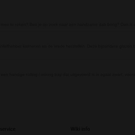
olie mee te roken? Ben je op zoek naar een handzame dab bong? Dan i
liefhebber kalmeren en de vrede herstellen. Deze bijzondere glazen bo
n handige rolling / mixing tray dat uitgevoerd is in egaal zwart, voor
Prev
Next
service
Wiki info