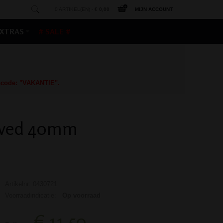
0 ARTIKEL(EN) -
€ 0,00
MIJN ACCOUNT
XTRAS
# SALE #
gscode: "VAKANTIE".
arved 40mm
Artikelnr: 0430721
Voorraadindicatie:
Op voorraad
€ 11,50