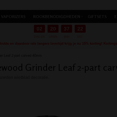
VAPORIZERS
ROOKBENODIGDHEDEN
GIFTSETS
E
02
20
37
21
DAGEN
UREN
MIN
SEC
ukte en daardoor iets langere levertijd krijg je nu 15% korting! Kortin
er Leaf 2-part carved 40mm
wood Grinder Leaf 2-part c
sneden wietblad decoratie.