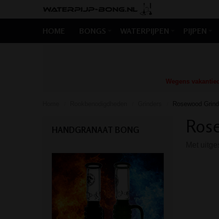
HOME
BONGS
WATERPIJPEN
PIJPEN
Wegens vakantiedr
Home
Rookbenodigdheden
Grinders
Rosewood Grind
/
/
/
Rose
HANDGRANAAT BONG
Met uitge