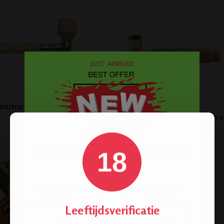
OUTEN PIJP MET INDI HOUTEN
KOP
MEDIUM HOUTEN PIJP MET METALEN 
18
Leeftijdsverificatie