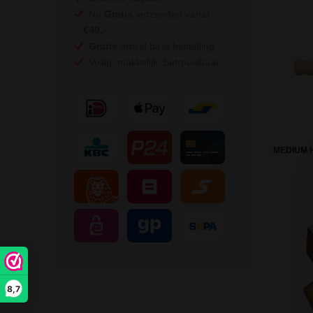
Nu
Gratis
verzenden vanaf
€49,
-
Gratis
artikel bij je bestelling
Veilig, makkelijk, betrouwbaar
MEDIUM H
8,7