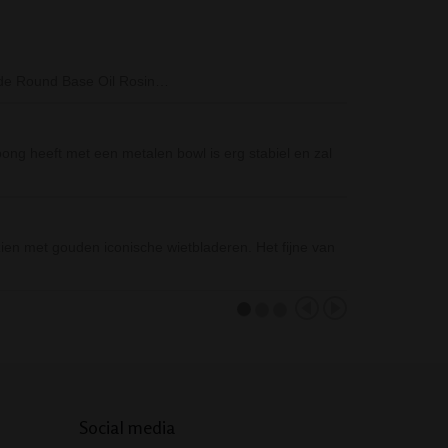
Breit Paper Roll
s de Round Base Oil Rosin…
Met deze "Breit
Waterpijp 2 Sla
ng heeft met een metalen bowl is erg stabiel en zal
De Waterpijp 2 
waterpijp van
MamaJah Medie
zien met gouden iconische wietbladeren. Het fijne van
De MamaJah Med
Zoals…
Social media