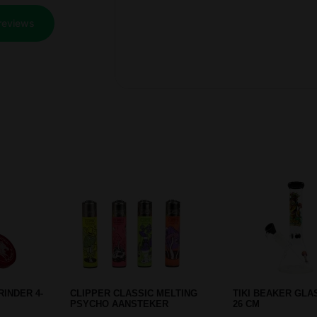
Prev
Next
CREDIT CARD GRINDER - 420
BLACK LEAF 9MM
BONG
BONG WITH PRE-