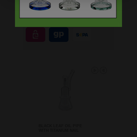
BLACK LEAF OIL PIPE
WITH TITANIUM NAIL