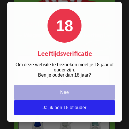
BESTELINFORMATIE
18
Scherpe prijzen
Beste kwaliteit
Groeiend assortiment
Snelle levering
Leeftijdsverificatie
Afleveren op afhaallocatie
Discreet betalen
Om deze website te bezoeken moet je 18 jaar of
Discreet verpakt
ouder zijn.
Ben je ouder dan 18 jaar?
Nu
Gratis
verzenden vanaf
€49,
-
Gratis
artikel bij je bestelling
Veilig, makkelijk, betrouwbaar
Nee
Ja, ik ben 18 of ouder