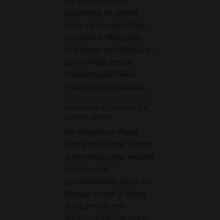
Ice Bong 32 cm is
Als je een super
bijzondere en unieke
bong wil kopen, d
bong van de geweldige
de D-SMOKE Obl
kunstenaar MamaJah.
Perc Bong - Smo
Alle bongs van MamaJah
black absoluut e
zijn volledig met de
geschikte kandida
handgemaakt! Geen
een epische bong 
enkele bong is precies…
De D-SMOKE Obli
een…
Dreamliner Rasta Leaf Pipe
Grinder Giftset
D-SMOKE Massive T
Honeycomb Bong - 
De Dreamliner Rasta
Leaf Pipe Grinder Giftset
Wauw, wat een b
is een mooi setje, verpakt
bong! De D-SMO
in een mooie
Massive Triple
geschenkdoos. Deze set
Honeycomb Bong
bestaat uit een 2-delige
Blue is echt een 
acryl grinder, een
dikke bong. Letter
puurpijpje en een pakje
figuurlijk! Deze