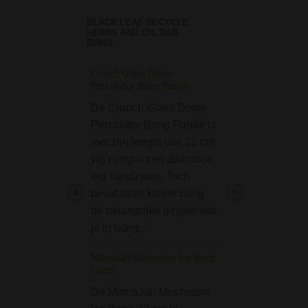
BLACK LEAF RECYCLE
HERBS AND OIL DAB
BONG
Crunch Glass Dome
D-SMOKE Metal W
Percolator Bong Purple
Hash Pipe - Purple
De Crunch Glass Dome
Op zoek naar een
Percolator Bong Purple is
compact, betrouw
met zijn lengte van 22 cm
stijlvol pijpje dat
vrij compact en daardoor
wiet als hasj
erg handzaam. Toch
probleemloos aa
bevat deze kleine bong
De D-SMOKE Met
de belangrijke dingen wat
Weed & Hash Pip
je in bong…
Purple is een ste
metalen rookpijp
MamaJah Mushroom Ice Bong
32 cm
D-SMOKE Oblivion 
Bong - Smokey blac
De MamaJah Mushroom