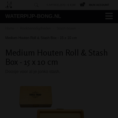
0 ARTIKEL(EN) -
€ 0,00
MIJN ACCOUNT
WATERPIJP-BONG.NL
Home
Rookbenodigdheden
Stash boxen
/
/
/
Medium Houten Roll & Stash Box - 15 x 10 cm
Medium Houten Roll & Stash
Box - 15 x 10 cm
Doosje voor al je jonko stash.