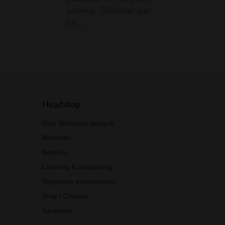
screens. Bijzonder aan
"Massive" bong v
het…
premium merk D
is echt een…
Headshop
Over Waterpijp-bong.nl
Bestellen
Betaling
Levering & verpakking
Algemene voorwaarden
Blog / Column
Vacatures