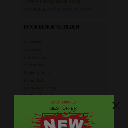
Stoere
handgranaat bong
verkrijgbaar in het zwart en groen.
ROOK BENODIGDHEDEN
Aanstekers
Asbakken
Stash boxen
Actieve kool
Dabbing Tools
Hemp Wick
Lange vloei & tips
Rolling Mixing Tray
×
Schoonmaak artikelen
Grinders
Screens - Gaasjes - Zeefjes