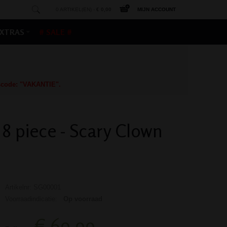
0 ARTIKEL(EN) -
€ 0,00
MIJN ACCOUNT
XTRAS
# SALE #
gscode: "VAKANTIE".
8 piece - Scary Clown
Artikelnr: SG00001
Voorraadindicatie:
Op voorraad
€ 69,99