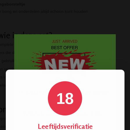
ngsborsteltje
e bong en onderdelen altijd schoon kunt houden.
wie is deze set?
mplete set is perfect voor:
s die direct willen starten met een full setup
 gebruikers die zowel herb als concentrates gebruiken
n unieke en artistieke glassware
 voor vrienden, feestdagen of speciale momenten
laars van limited-design bongs en accessoires
18
m kiezen voor deze set?
opvallend en nergens zo compleet
Leeftijdsverificatie
n-één oplossing: geen losse onderdelen meer nodig