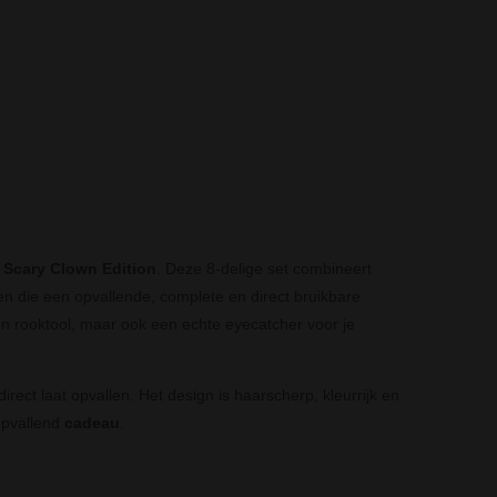
Scary Clown Edition
. Deze 8-delige set combineert
en die een opvallende, complete en direct bruikbare
een rooktool, maar ook een echte eyecatcher voor je
direct laat opvallen. Het design is haarscherp, kleurrijk en
opvallend
cadeau
.