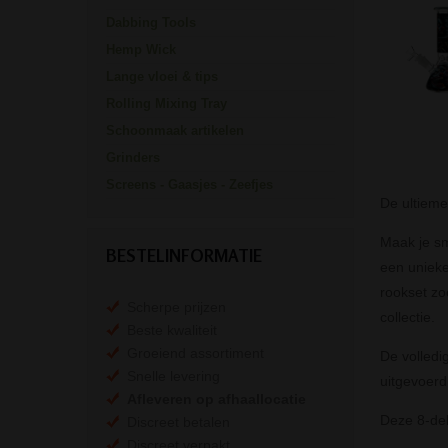
Dabbing Tools
Hemp Wick
Lange vloei & tips
Rolling Mixing Tray
Schoonmaak artikelen
Grinders
Screens - Gaasjes - Zeefjes
De ultieme
Maak je sm
BESTELINFORMATIE
een unieke
rookset zo
Scherpe prijzen
collectie.
Beste kwaliteit
Groeiend assortiment
De volledig
Snelle levering
uitgevoerd
Afleveren op afhaallocatie
Deze 8-del
Discreet betalen
Discreet verpakt