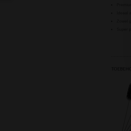
Premium
Ideaal 
Zowel g
Super p
TOEBEH