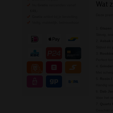
Wat zi
Nu
Gratis
verzenden vanaf
€49,
-
Deze premi
Gratis
artikel bij je bestelling
Veilig, makkelijk, betrouwbaar
Glazen 
Stevig, so
Asbak m
Stijlvol én
Rooktra
Perfect fo
Grinder
Met scherp
Rosin /
Handig voo
Dab Jar
Voor het v
Quartz
Geschikt v