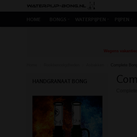
HOME
BONGS
WATERPIJPEN
PIJPEN
Wegens vakantiedr
Home
Rookbenodigdheden
Asbakken
Complete Bong
/
/
/
Comp
HANDGRANAAT BONG
Complete 