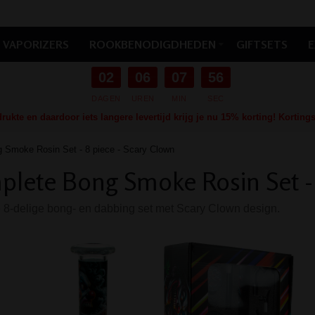
VAPORIZERS
ROOKBENODIGDHEDEN
GIFTSETS
E
02
06
07
54
DAGEN
UREN
MIN
SEC
ukte en daardoor iets langere levertijd krijg je nu 15% korting! Kortin
 Smoke Rosin Set - 8 piece - Scary Clown
lete Bong Smoke Rosin Set - 
8-delige bong- en dabbing set met Scary Clown design.