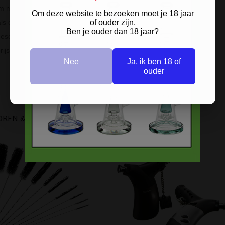
 materialen & hoogwaardige prints
Om deze website te bezoeken moet je 18 jaar
als cadeau dankzij de luxe geschenkverpakking
of ouder zijn.
Ben je ouder dan 18 jaar?
eschikt voor roken als dabs / concentraten
rijs-kwaliteitverhouding
Nee
Ja, ik ben 18 of
ouder
OREN & BENODIGDHEDEN