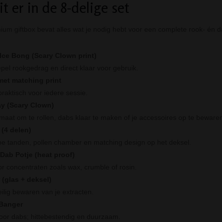
t er in de 8-delige set
um giftbox bevat alles wat je nodig hebt voor een complete rook- én d
Ice Bong (Scary Clown print)
epel rookgedrag en direct klaar voor gebruik.
et matching print
 praktisch voor iedere sessie.
y (Scary Clown)
rmaat om te rollen, dabs klaar te maken of je accessoires op te beware
 (4 delen)
e tanden, pollen chamber en matching design op het deksel.
 Dab Potje (heat proof)
r concentraten zoals wax, crumble of rosin.
 (glas + deksel)
eilig bewaren van je extracten.
 Banger
oor dabs; hittebestendig en duurzaam.