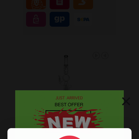
×
GLASS HAND PIPE - LIGHT
GREY WITH STRIPES 10
CM