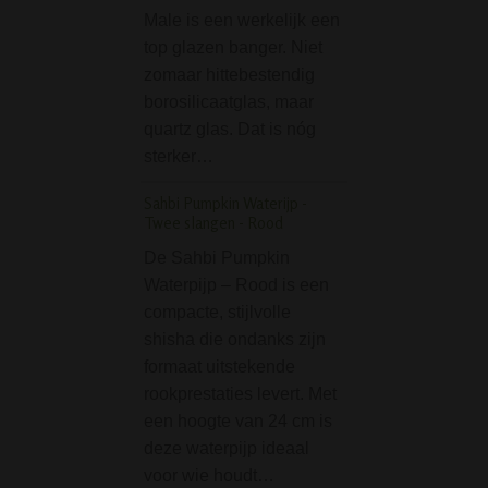
sigaret wordt. De
Male is een werkelijk een
meter lange goed
top glazen banger. Niet
kwaliteit rolvloei i
zomaar hittebestendig
dun en gemaakt 
borosilicaatglas, maar
natuurlijke gum…
quartz glas. Dat is nóg
sterker…
Mini Glass Bong 3-par
Case - Gradient
Sahbi Pumpkin Waterijp -
De Mini Glass Bo
Twee slangen - Rood
part set in Case -
De Sahbi Pumpkin
Gradient bevat e
Waterpijp – Rood is een
glazen bong, een
compacte, stijlvolle
delige grinder en
shisha die ondanks zijn
glazen potje om j
formaat uitstekende
in te bewaren. Ee
rookprestaties levert. Met
setje om iemand
een hoogte van 24 cm is
deze waterpijp ideaal
voor wie houdt…