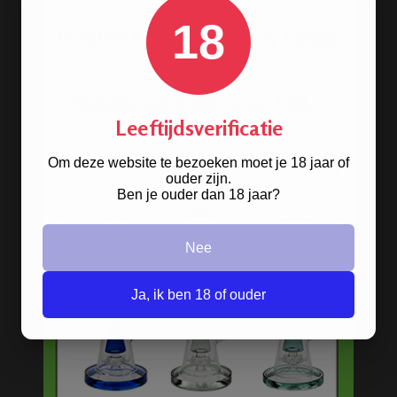
18
Leeftijdsverificatie
RAW METAL ROLLING
TRAY 'FOREST'
Om deze website te bezoeken moet je 18 jaar of
ouder zijn.
Ben je ouder dan 18 jaar?
Nee
Ja, ik ben 18 of ouder
CLICK-CLACK BOX Ø 5,5
CM - PAISLEY WEED