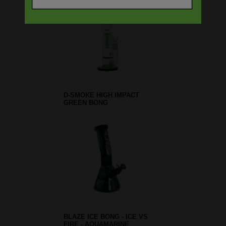
CARBALL ACTIEVE KOOL
ADAPTER 14.5MM
AMSTERDAM MIXED
GREEN DAB BONG -