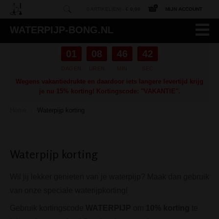
0 ARTIKEL(EN) -
€ 0,00
MIJN ACCOUNT
WATERPIJP-BONG.NL
01
08
46
42
DAGEN
UREN
MIN
SEC
Wegens vakantiedrukte en daardoor iets langere levertijd krijg
je nu 15% korting! Kortingscode: "VAKANTIE".
Home
Waterpijp korting
/
Waterpijp korting
Wil jij lekker genieten van je waterpijp? Maak dan gebruik
van onze speciale waterijpkorting!
Gebruik kortingscode
WATERPIJP
om
10% korting
te