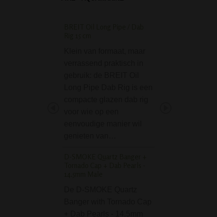
LIMITED EDITION
BREIT Oil Long Pipe / Dab
Mascotte Organic H
Rig 15 cm
Size Slim vloei
Klein van formaat, maar
De Mascotte Orga
verrassend praktisch in
Hemp King Size 
gebruik: de BREIT Oil
vloei zijn de enig
Long Pipe Dab Rig is een
100% organische
compacte glazen dab rig
vloeitjes van Mas
voor wie op een
De vloeitjes zijn 
eenvoudige manier wil
natuur en ongeble
genieten van…
zijn geen chemica
gebruikt tijdens 
D-SMOKE Quartz Banger +
Tornado Cap + Dab Pearls -
Breit Paper Rolls sli
14.5mm Male
Met deze "Breit" 
De D-SMOKE Quartz
(5 meter) bepaal j
Banger with Tornado Cap
hoe lang jouw join
+ Dab Pearls - 14.5mm