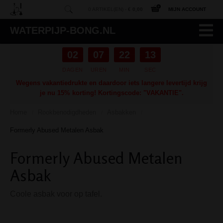
0 ARTIKEL(EN) -
€ 0,00
MIJN ACCOUNT
WATERPIJP-BONG.NL
02
07
22
12
DAGEN
UREN
MIN
SEC
Wegens vakantiedrukte en daardoor iets langere levertijd krijg
je nu 15% korting! Kortingscode: "VAKANTIE".
Home
Rookbenodigdheden
Asbakken
/
/
/
Formerly Abused Metalen Asbak
Formerly Abused Metalen
Asbak
Coole asbak voor op tafel.