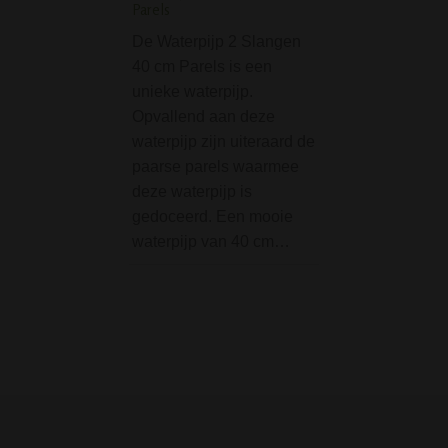
Parels
kan…
De Waterpijp 2 Slangen
RAW Hemp Wick - 3 
40 cm Parels is een
unieke waterpijp.
RAW Hemp Wick 
Opvallend aan deze
meter is een natuu
waterpijp zijn uiteraard de
alternatief voor
paarse parels waarmee
butaangasaanste
deze waterpijp is
zwavelhoudende l
gedoceerd. Een mooie
De lont is gemaak
waterpijp van 40 cm…
twee duurzame
materialen: henn
bijenwas. De he
wordt op traditio