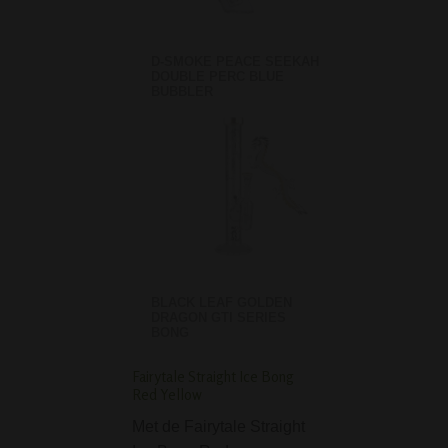
D-SMOKE PEACE SEEKAH
DOUBLE PERC BLUE
BUBBLER
BLACK LEAF GOLDEN
DRAGON GTI SERIES
BONG
Fairytale Straight Ice Bong
Wooden Pipe with
Red Yellow
unscrewable bowl li
Met de Fairytale Straight
De Wooden Pipe 