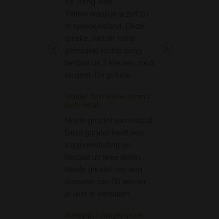
Ice Bong Red
unscrewable bowl 
Yellow waan je jezelf zo
een handig pijpje 
in sprookjesland. Deze
hasj of wiet puur 
unieke, met de hand
roken. De bowl v
gemaakte rechte bong
pijp heeft namelij
bestaat uit 2 kleuren, rood
afschroefbaar dek
en geel. De gehele…
met…
Grinder Plain Sticker 50mm 2
Dragon Coloured Gl
parts metal
Pipe
Mooie grinder van metaal.
De Dragon Colou
Deze grinder heeft een
Glass Pipe is een
magneetsluiting en
prachtige (puur) p
bestaat uit twee delen.
handgeblazen gla
Ideale grinder van een
waar kunstwerk. 
diameter van 50 mm om
erg fijn i.v.m. de
je wiet te vermalen.
rookeigenschapp
glas. (Wordt gelev
Waterpijp 2 Slangen 40 cm
diverse kleuren. 