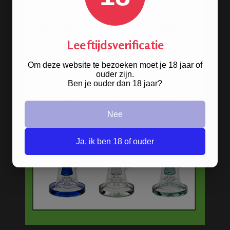
Afleveren op afhaallocatie
Discreet betalen
Discreet verpakt
Leeftijdsverificatie
Nu
Gratis
verzenden vanaf
€49,
-
Gratis
artikel bij je bestelling
Om deze website te bezoeken moet je 18 jaar of
Veilig, makkelijk, betrouwbaar
ouder zijn.
Ben je ouder dan 18 jaar?
Nee
Ja, ik ben 18 of ouder