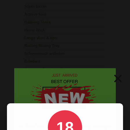
Stash boxen
Actieve kool
Dabbing Tools
Hemp Wick
Lange vloei & tips
Rolling Mixing Tray
Schoonmaak artikelen
Grinders
Screens - Gaasjes - Zeefjes
×
BESTELINFORMATIE
Scherpe prijzen
Beste kwaliteit
Groeiend assortiment
18
Snelle levering