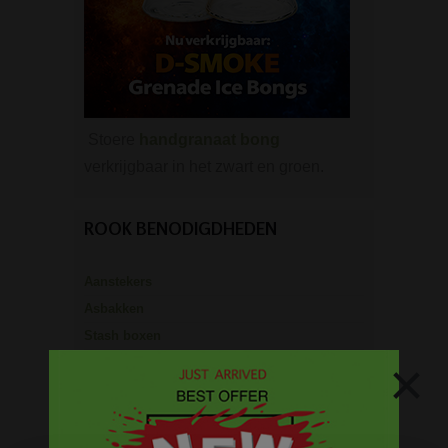
Stoere
handgranaat bong
verkrijgbaar in het zwart en groen.
ROOK BENODIGDHEDEN
Aanstekers
Asbakken
Stash boxen
×
Actieve kool
Dabbing Tools
Hemp Wick
Lange vloei & tips