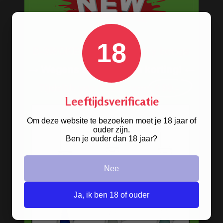
Rolling Mixing Tray
Schoonmaak artikelen
Grinders
18
Screens - Gaasjes - Zeefjes
BESTELINFORMATIE
Leeftijdsverificatie
Scherpe prijzen
Beste kwaliteit
Om deze website te bezoeken moet je 18 jaar of
ouder zijn.
Groeiend assortiment
Ben je ouder dan 18 jaar?
Snelle levering
Afleveren op afhaallocatie
Nee
Discreet betalen
Discreet verpakt
Ja, ik ben 18 of ouder
Nu
Gratis
verzenden vanaf
€49,
-
Gratis
artikel bij je bestelling