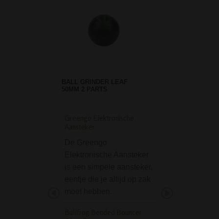
BALL GRINDER LEAF
50MM 2 PARTS
Greengo Elektronische
Black Leaf Recycle 
Aansteker
Oil Dab Bong
De Greengo
De Black Leaf Re
Elektronische Aansteker
Herbs and Oil D
is een simpele aansteker,
is een compacte 
eentje die je altijd op zak
cm hoog. Lekker k
moet hebben.
maar groots in zij
prestaties! Deze 
Bullfrog Bended Bouncer
zowel geschikt vo