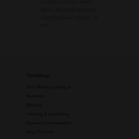
voorzien van een mooi
het oog. Maar
peace decoratie graphics.
belangrijker nog,
Specificaties:• Hoogte: 35
smoke capaciteit
cm•…
deze bong zijn oo
goed dankzij…
Headshop
Over Waterpijp-bong.nl
Bestellen
Betaling
Levering & verpakking
Algemene voorwaarden
Blog / Column