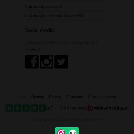
Informatie over wiet
Informatie over medicinale wiet
Social media
Volg ons via Facebook, Instagram of X
(Twitter)
Links
Sitemap
Privacy
Disclaimer
Contactgegevens
Copyright 2006 - 2026 * Waterpijp-bong.nl
8,7