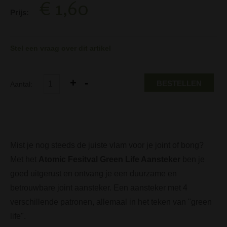
€ 1,60
Prijs:
Stel een vraag over dit artikel
BESTELLEN
Aantal:
Mist je nog steeds de juiste vlam voor je joint of bong?
Met het
Atomic Fesitval Green Life Aansteker
ben je
goed uitgerust en ontvang je een duurzame en
betrouwbare joint aansteker. Een aansteker met 4
verschillende patronen, allemaal in het teken van "green
life".