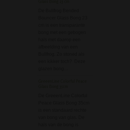
Glass Bong 23 cm
kruiden (dus wie
De Bullfrog Bended
Bracelet Pipe Red /
Bouncer Glass Bong 23
Pijp Rood
cm is een transparante
bong met een gebogen
De Bracelet Pipe 
hals met daarop een
Armband Pijp Roo
afbeelding van een
echt super handi
Bullfrog. Zo stoned als
pijp ben je nooit k
een kikker toch? Deze
neem je overal m
glazen bong…
toe, want hij zit 
om je pols…
GreeenLine Colorful Peace
Glass Bong 35cm
Flow Rasta 8-Arm Be
Bong
De GreeenLine Colorful
Peace Glass Bong 35cm
De Flow Rasta 8
is een standaard rechte
Beaker Ice Bong 
van bong van glas. De
zijn opvallende
hals van de bong is
rastakleuren een 