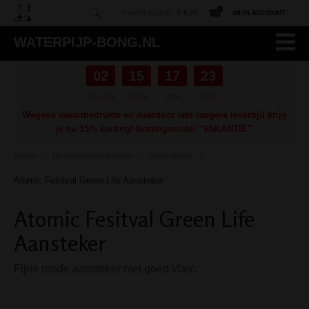
0 ARTIKEL(EN) -
€ 0,00
MIJN ACCOUNT
WATERPIJP-BONG.NL
02
15
17
22
DAGEN
UREN
MIN
SEC
Wegens vakantiedrukte en daardoor iets langere levertijd krijg
je nu 15% korting! Kortingscode: "VAKANTIE".
Home
Rookbenodigdheden
Aanstekers
/
/
/
Atomic Fesitval Green Life Aansteker
Atomic Fesitval Green Life
Aansteker
Fijne ronde aansteker met goed vlam.