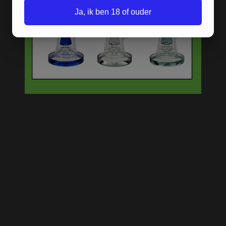
Ja, ik ben 18 of ouder
D-SMOKE GRENADE ICE
BONG - BLACK
METALEN GOLD GRINDER -
4 PARTS - 47 MM