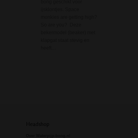
bong geschikt voor
Bong VALHALLA Se
ijsklontjes. Space
De Black Leaf B
monkies are getting high?
Percolator Bong
So are you? Deze
VALHALLA Set is
bekermodel (beaker) met
schitterende com
klapgat staat stevig en
bong smoke set d
heeft…
volledig is uitgev
een episch Vikin
Valhalla thema. 
luxe set wordt ge
in…
Headshop
Over Waterpijp-bong.nl