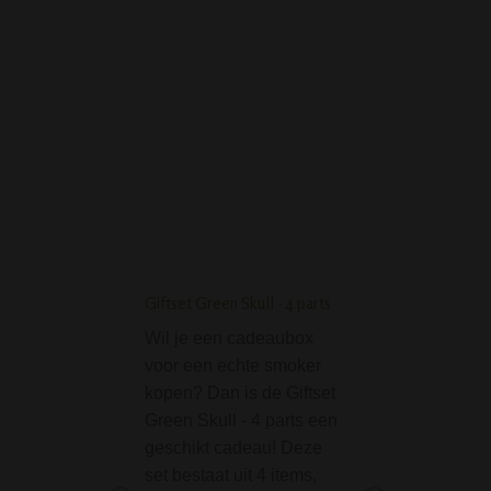
D-SMOKE PURE 9 MM
CLASSIC 12 INCH BONG -
BLACK
Giftset Green Skull - 4 parts
RAW Hemp Wick Bal
meter
Wil je een cadeaubox
RAW® Hennep W
voor een echte smoker
is een natuurlijk
kopen? Dan is de Giftset
alternatief voor b
Green Skull - 4 parts een
aanstekers en luci
geschikt cadeau! Deze
Hennep en bijenw
set bestaat uit 4 items,