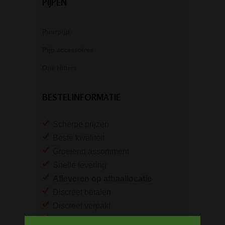
PIJPEN
Puurpijp
Pijp accessoires
One Hitters
BESTELINFORMATIE
Scherpe prijzen
Beste kwaliteit
Groeiend assortiment
Snelle levering
Afleveren op afhaallocatie
Discreet betalen
Discreet verpakt
Nu
Gratis
verzenden vanaf
€49,
-