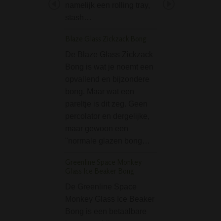
twee oer hernieu
namelijk een rolling tray,
bronnen. Een 76
stash…
meter lange
Blaze Glass Zickzack Bong
henneplont van b
Ideaal om een s
De Blaze Glass Zickzack
Bong is wat je noemt een
Gripper Acryl Bong 
opvallend en bijzondere
Skull
bong. Maar wat een
De Gripper Acryl
pareltje is dit zeg. Geen
Black Skull is ee
percolator en dergelijke,
goedkope bong m
maar gewoon een
doodskop als deco
"normale glazen bong…
De doodskop is w
doorschijnend, zo
Greenline Space Monkey
Glass Ice Beaker Bong
doorheen kunt kij
Gripper bongs zij
De Greenline Space
handige bongs, 
Monkey Glass Ice Beaker
Bong is een betaalbare
Black Leaf Boxed Pe