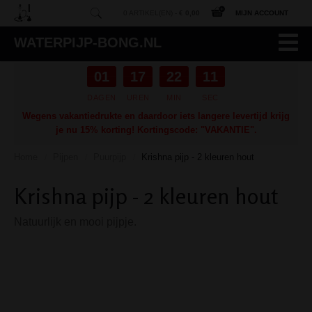
0 ARTIKEL(EN) -
€ 0,00
MIJN ACCOUNT
WATERPIJP-BONG.NL
01
17
22
10
DAGEN
UREN
MIN
SEC
Wegens vakantiedrukte en daardoor iets langere levertijd krijg
je nu 15% korting! Kortingscode: "VAKANTIE".
Home
Pijpen
Puurpijp
Krishna pijp - 2 kleuren hout
/
/
/
Krishna pijp - 2 kleuren hout
Natuurlijk en mooi pijpje.