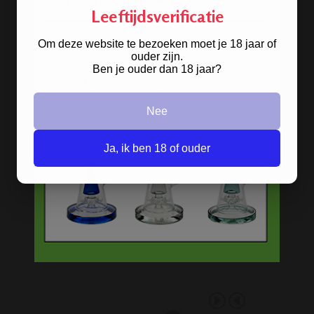
Nu
Gratis
verzenden vanaf
€49,
-
Leeftijdsverificatie
Gratis
artikel bij je bestelling
Om deze website te bezoeken moet je 18 jaar of
Veilig, makkelijk, betrouwbaar
ouder zijn.
Ben je ouder dan 18 jaar?
Nee
Ja, ik ben 18 of ouder