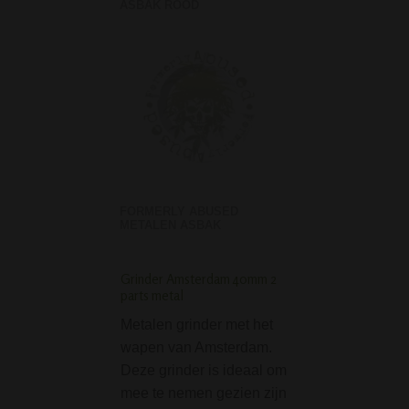
ASBAK ROOD
FORMERLY ABUSED
METALEN ASBAK
Grinder Amsterdam 40mm 2
D-SMOKE Pink Hear
parts metal
De D-SMOKE Pin
Metalen grinder met het
Bong is een prach
wapen van Amsterdam.
mooie roze comp
Deze grinder is ideaal om
bong, in de vorm
mee te nemen gezien zijn
hart. Dit unieke d