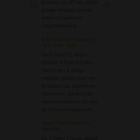
formaat van 40 mm. Deze
vooral geliefd bij 
grinder bestaat uit twee
vrouwelijke bong 
delen en heeft een
De gemiddelde…
magneetsluiting…
Bracelet Pipe Red /
D-SMOKE Matrix Grinder 4-
Pijp Rood
Parts 63 mm - Red
De Bracelet Pipe 
De D-SMOKE Matrix
Armband Pijp Roo
Grinder 4-Parts 63 mm -
echt super handi
Red is een 4-delige
pijp ben je nooit k
metalen grinder voor het
neem je overal m
fijnmalen van kruiden en
toe, want hij zit 
rookwaren. Dankzij het
om je pols…
ruime formaat van 63 mm,
Thug Life OG Series
de scherpe maalkamer…
Bong Amber + preco
Clipper Classic Weed Bro
De Thug Life OG 
Aansteker
Perc Bong Amber
De Clipper Classic Weed