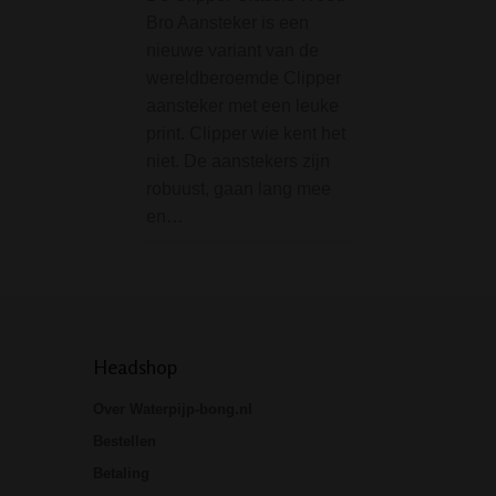
precooler is een 
Bro Aansteker is een
mooi stuk glas. En
nieuwe variant van de
alleen mooi, hoe 
wereldberoemde Clipper
ook waanzinnig g
aansteker met een leuke
Uiteraard is de b
print. Clipper wie kent het
gemaakt…
niet. De aanstekers zijn
robuust, gaan lang mee
en…
Headshop
Over Waterpijp-bong.nl
Bestellen
Betaling