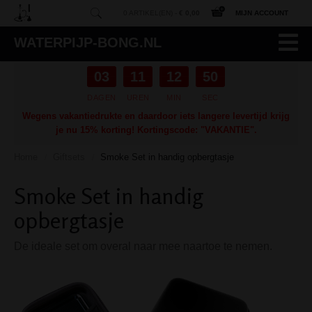
0 ARTIKEL(EN) -
€ 0,00
MIJN ACCOUNT
WATERPIJP-BONG.NL
03
11
12
50
DAGEN
UREN
MIN
SEC
Wegens vakantiedrukte en daardoor iets langere levertijd krijg
je nu 15% korting! Kortingscode: "VAKANTIE".
Home
Giftsets
Smoke Set in handig opbergtasje
/
/
Smoke Set in handig
opbergtasje
De ideale set om overal naar mee naartoe te nemen.