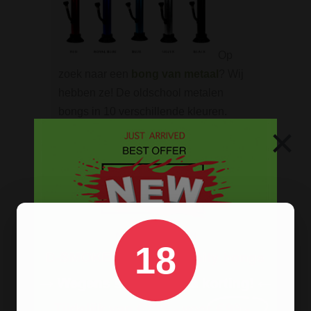
Op
zoek naar een
bong van metaal
? Wij
hebben ze! De oldschool metalen
bongs in 10 verschillende kleuren.
×
BESTELINFORMATIE
Scherpe prijzen
Beste kwaliteit
Groeiend assortiment
18
Snelle levering
Afleveren op afhaallocatie
Discreet betalen
Discreet verpakt