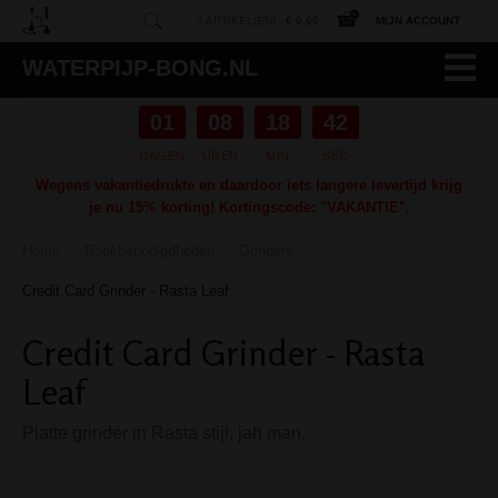
0 ARTIKEL(EN) -
€ 0,00
MIJN ACCOUNT
WATERPIJP-BONG.NL
01
08
18
42
DAGEN
UREN
MIN
SEC
Wegens vakantiedrukte en daardoor iets langere levertijd krijg
je nu 15% korting! Kortingscode: "VAKANTIE".
Home
Rookbenodigdheden
Grinders
/
/
/
Credit Card Grinder - Rasta Leaf
Credit Card Grinder - Rasta
Leaf
Platte grinder in Rasta stijl, jah man.