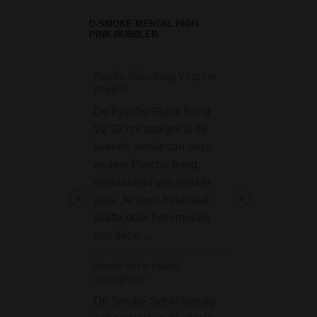
D-SMOKE MENTAL HIGH
PINK BUBBLER
Psycho Glass Bong V2 32 cm
Grinder Eightball 5
straight
parts zwart
De Psycho Glass Bong
Mooie Ball Grinde
V2 32 cm straight is de
nummer 8. Bestaat
tweede versie van onze
magnetische dele
andere Pyscho bong,
en makkelijk voor
vervaardigd van sterker
vermalen van je w
glas. Je word helemaal
andere kruiden.
skaffa door het smoken
Specificaties:• Di
van deze…
50 mm• Kleur: zwa
Materiaal: Acryl•
Smoke Set in handig
opbergtasje
Peace Keeper Gun 
De Smoke Set in handig
Deze 'Peace Kee