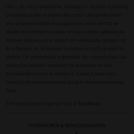
Het is de meest praktische, handige en discrete oplossing
om overal je wiet te malen!
De credit card grinder heeft
een vingervriendelijk maaloppervlak om je wiet tot de
ideale consistentie te malen, en kan worden gebruikt om
kleinere stukjes van je toppen of verdwaalde stengels op
te scheppen, je rol strakker te maken en zelfs je stash te
pletten.
De grinderkaart is gemaakt van roestvrij staal van
medische kwaliteit, waardoor hij duurzaam en ook
gemakkelijk schoon te maken is.
Nadat je klaar bent,
schuift je de kaart eenvoudig terug in de harsbestendige
hoes.
Een special edition grinder van
V Syndicate
.
TOEBEHOREN & BENODIGDHEDEN