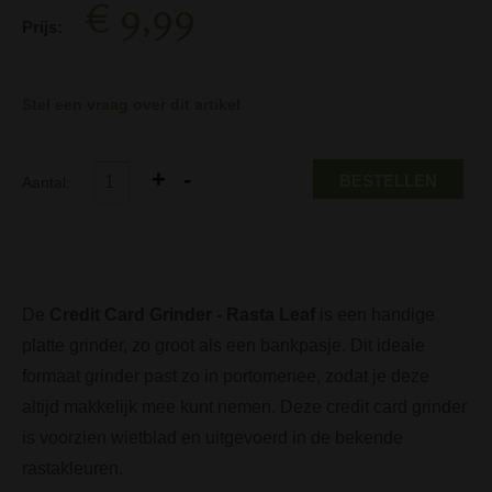
€ 9,99
Prijs:
Stel een vraag over dit artikel
BESTELLEN
Aantal:
De
Credit Card Grinder - Rasta Leaf
is een handige
platte grinder, zo groot als een bankpasje. Dit ideale
formaat grinder past zo in portomenee, zodat je deze
altijd makkelijk mee kunt nemen. Deze credit card grinder
is voorzien wietblad en uitgevoerd in de bekende
rastakleuren.