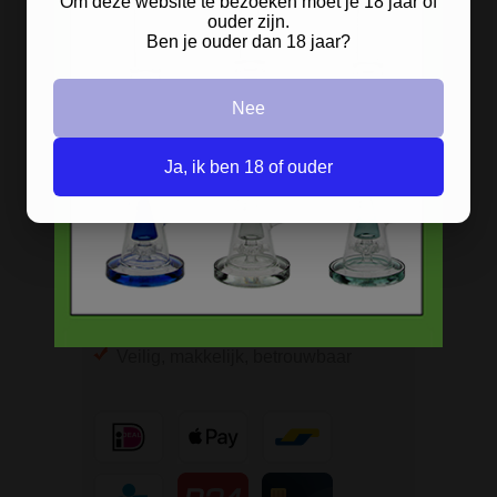
Om deze website te bezoeken moet je 18 jaar of
ouder zijn.
BESTELINFORMATIE
Ben je ouder dan 18 jaar?
Scherpe prijzen
Nee
Beste kwaliteit
Groeiend assortiment
Ja, ik ben 18 of ouder
Snelle levering
Afleveren op afhaallocatie
Discreet betalen
Discreet verpakt
Nu
Gratis
verzenden vanaf
€49,
-
Gratis
artikel bij je bestelling
Veilig, makkelijk, betrouwbaar