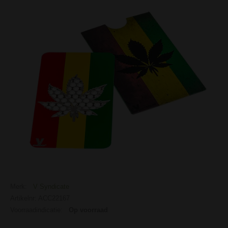
Merk:
V Syndicate
Artikelnr: ACC22167
Voorraadindicatie:
Op voorraad