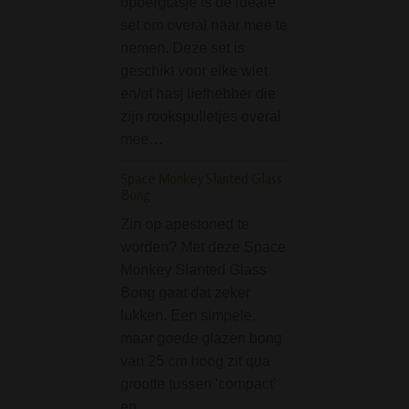
opbergtasje is dé ideale
Bong zal zelfs de
set om overal naar mee te
wapenliefhebber
nemen. Deze set is
kalmeren en de v
geschikt voor elke wiet
herstellen. Deze
en/of hasj liefhebber die
bijzondere glaze
zijn rookspulletjes overal
heeft met een me
mee…
bowl is erg stabie
zeker…
Space Monkey Slanted Glass
Bong
Black Leaf Flask Bon
39 cm - Green
Zin op apestoned te
worden? Met deze Space
De Black Leaf Fl
Monkey Slanted Glass
Bong Rings - Gro
Bong gaat dat zeker
een echte blikvan
lukken. Een simpele,
zijn robuuste desi
maar goede glazen bong
groene accenten 
van 25 cm hoog zit qua
herkenbare Black
grootte tussen 'compact'
logo is dit een bo
en…