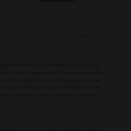
ARTIKELGEGEVENS
Pagina 3 van 5
pijp liefhebber? Wat voor een
kado
moet je kopen voor
nline headshop Waterpijp-Bong.nl heeft leuke complete
omplete sets bestaande uit een bong, puurpijp, grinder,
r als giftset of als starterspakket. Uiteraard kun je ook
niet wat je moet kopen? Neem dan contact met ons op en
 geschenksets bevat zorgvuldig samengestelde artikelen,