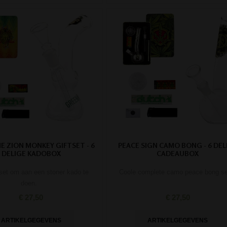
E ZION MONKEY GIFTSET - 6
PEACE SIGN CAMO BONG - 6 DEL
DELIGE KADOBOX
CADEAUBOX
set om aan een stoner kado te
Coole complete camo peace bong se
doen.
€ 27,50
€ 27,50
ARTIKELGEGEVENS
ARTIKELGEGEVENS