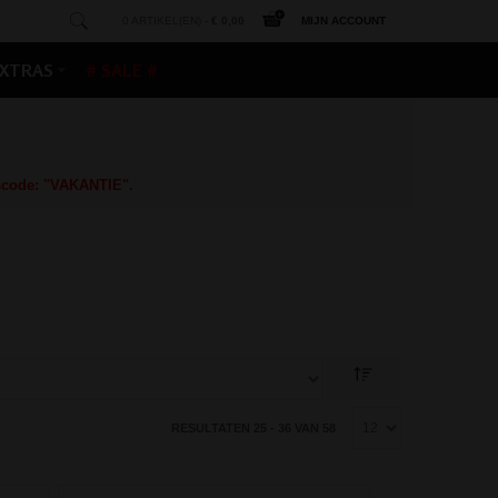
0 ARTIKEL(EN) -
€ 0,00
MIJN ACCOUNT
XTRAS
# SALE #
gscode: "VAKANTIE".
RESULTATEN 25 - 36 VAN 58