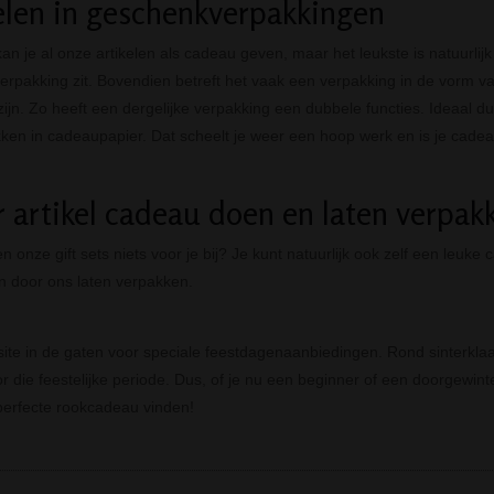
elen in geschenkverpakkingen
kan je al onze artikelen als cadeau geven, maar het leukste is natuurlij
rpakking zit. Bovendien betreft het vaak een verpakking in de vorm van
ijn. Zo heeft een dergelijke verpakking een dubbele functies. Ideaal dus
kken in cadeaupapier. Dat scheelt je weer een hoop werk en is je cadeau
 artikel cadeau doen en laten verpak
en onze gift sets niets voor je bij? Je kunt natuurlijk ook zelf een leuk
en door ons laten verpakken.
ite in de gaten voor speciale feestdagenaanbiedingen. Rond sinterklaa
r die feestelijke periode. Dus, of je nu een beginner of een doorgewinte
perfecte rookcadeau vinden!