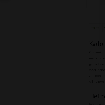
START
Kado 
Op zoek n
een
smok
gift sets 
vloei, tipb
zelf een l
wij helpen
Het p
In ons ass