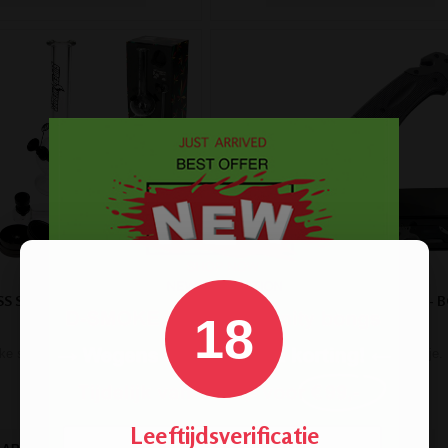
SS SMOKE GIFTSET - 4 PARTS
VOUWZAKMES TACTISCH MES - B
GRIJS
18
ke set - Het perfecte cadeau!
Prachtig mes in geschenkdoosje.
€ 29,00
€ 29,98
Leeftijdsverificatie