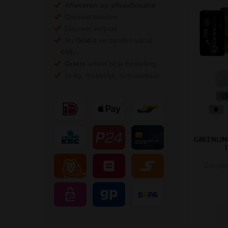
Afleveren op afhaallocatie
Discreet betalen
Discreet verpakt
Nu
Gratis
verzenden vanaf
€49,
-
Gratis
artikel bij je bestelling
Veilig, makkelijk, betrouwbaar
GREENLIN
Complet