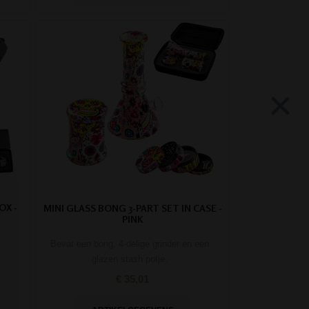
×
OX -
MINI GLASS BONG 3-PART SET IN CASE -
PINK
Bevat een bong, 4-delige grinder en een
glazen stash potje.
€ 35,01