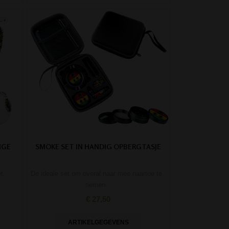
IGE
SMOKE SET IN HANDIG OPBERGTASJE
t.
De ideale set om overal naar mee naartoe te
nemen.
€ 27,50
ARTIKELGEGEVENS