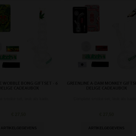
E WOBBLE BONG GIFTSET - 6
GREENLINE A-DAM MONKEY GIFTSE
DELIGE CADEAUBOX
DELIGE CADEAUBOX
e smoke set, leuk als kado.
Complete smoke set, leuk als kado
€ 27,50
€ 27,50
ARTIKELGEGEVENS
ARTIKELGEGEVENS