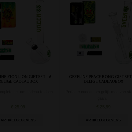
NE ZION LION GIFTSET - 6
GREELINE PEACE BONG GIFTSET 
DELIGE CADEAUBOX
DELIGE CADEAUBOX
omplete set om cadeau te doen.
Perfecte cadeau om gelijk mee van sta
gaan.
€ 25,99
€ 25,99
ARTIKELGEGEVENS
ARTIKELGEGEVENS