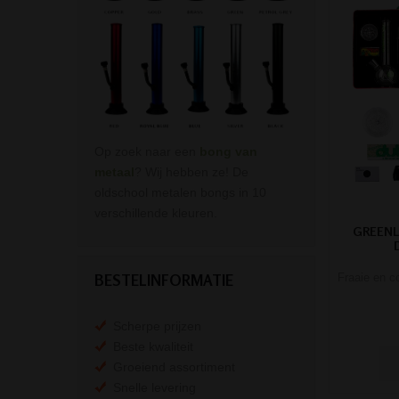
Op zoek naar een
bong van
metaal
? Wij hebben ze! De
oldschool metalen bongs in 10
verschillende kleuren.
GREENLI
Fraaie en c
BESTELINFORMATIE
Scherpe prijzen
Beste kwaliteit
Groeiend assortiment
Snelle levering