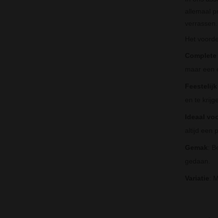
allemaal p
verrassen
Het voorde
Complete 
maar een c
Feestelijk
en te krijg
Ideaal vo
altijd een
Gemak
: B
gedaan.
Variatie
: 