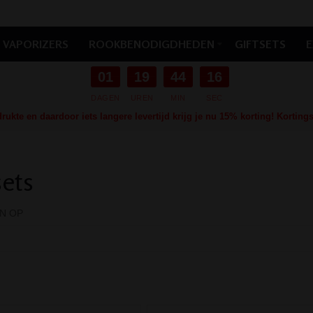
VAPORIZERS
ROOKBENODIGDHEDEN
GIFTSETS
E
01
19
44
14
DAGEN
UREN
MIN
SEC
ukte en daardoor iets langere levertijd krijg je nu 15% korting! Kortin
sets
N OP