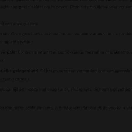
rachtig verpakt en klaar om te geven. Deze sets zijn ideaal voor verja
.
el van onze gift sets:
sets
: Onze geschenksets bevatten een variatie van onze beste producte
omplete ervaring.
 verpakt
: Elk item is verpakt in aantrekkelijke, feestelijke of praktisc
en.
or elke gelegenheid
: Of het nu voor een verjaardag is of een speciale f
 passend cadeau.
espaar tijd en moeite met onze kant-en-klare sets. Je hoeft niet zelf ee
Met een breed scala aan sets, is er altijd iets dat past bij de voorkeur 