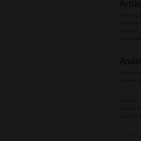
Artik
Uiteraard 
geschenkve
te bergen z
laten inpa
Ander
Zit er tuss
artikelen 
Hou onze s
perfect voo
zeker het 