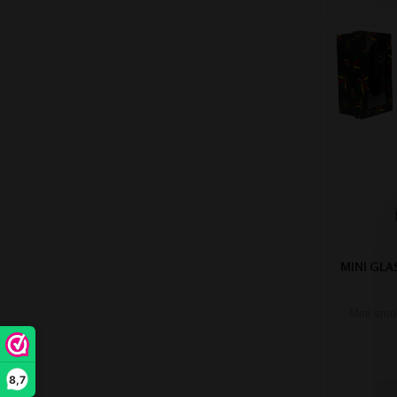
MINI GLA
Mini smo
8,7