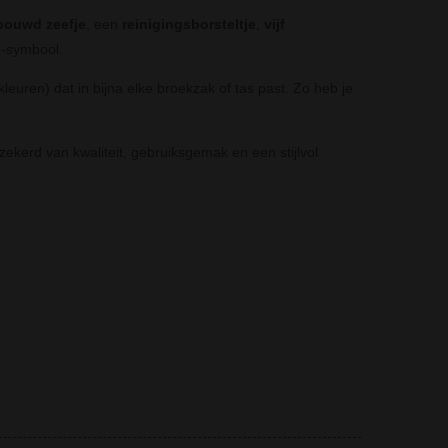
bouwd zeefje
, een
reinigingsborsteltje
,
vijf
-symbool.
 kleuren) dat in bijna elke broekzak of tas past. Zo heb je
zekerd van kwaliteit, gebruiksgemak en een stijlvol