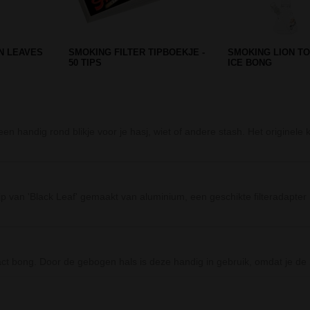
P - TWEE
PHOENIX FREEZABLE
SPACE ALIEN JOIN
GLYCERINE DREAM BONG -
BLUE PINK
PINK
een handig rond blikje voor je hasj, wiet of andere stash. Het originele
 van 'Black Leaf' gemaakt van aluminium, een geschikte filteradapter me
 bong. Door de gebogen hals is deze handig in gebruik, omdat je de
Prev
Next