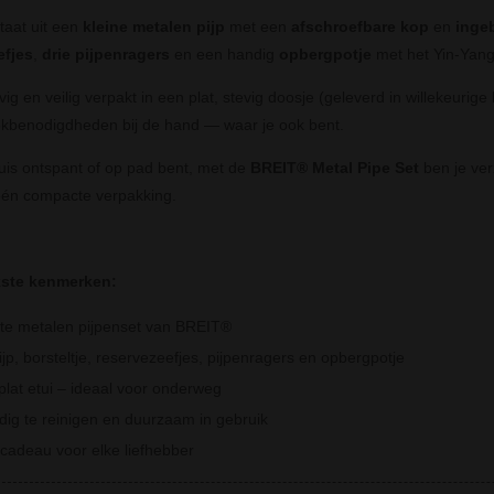
taat uit een
kleine metalen pijp
met een
afschroefbare kop
en
inge
efjes
,
drie pijpenragers
en een handig
opbergpotje
met het Yin-Yang
evig en veilig verpakt in een plat, stevig doosje (geleverd in willekeurige
rookbenodigdheden bij de hand — waar je ook bent.
huis ontspant of op pad bent, met de
BREIT® Metal Pipe Set
ben je ver
één compacte verpakking.
kste kenmerken:
e metalen pijpenset van BREIT®
ijp, borsteltje, reservezeefjes, pijpenragers en opbergpotje
 plat etui – ideaal voor onderweg
ig te reinigen en duurzaam in gebruik
 cadeau voor elke liefhebber