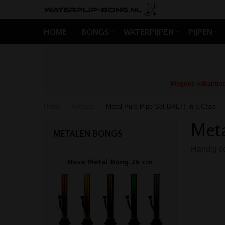
HOME
BONGS
WATERPIJPEN
PIJPEN
Wegens vakantiedr
Home
Giftsets
Metal Pure Pipe Set BREIT in a Case
/
/
Meta
METALEN BONGS
Handig co