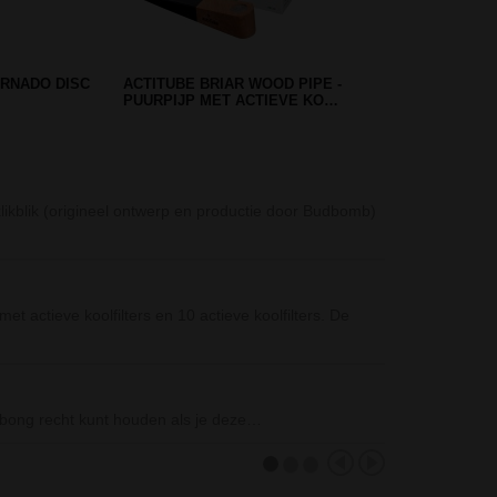
T ASBAK -
MAJESTIC BLUE JEWEL SHISHA
- 2 SLANGEN
Stash Box (Ø 9 
 klikblik (origineel ontwerp en productie door Budbomb)
De Stash Box (Ø
Specificaties:•
Nova Metal Bon
t actieve koolfilters en 10 actieve koolfilters. De
Op zoek naar e
gewicht en de
Better-Bat Smo
 bong recht kunt houden als je deze…
De Better-Bat i