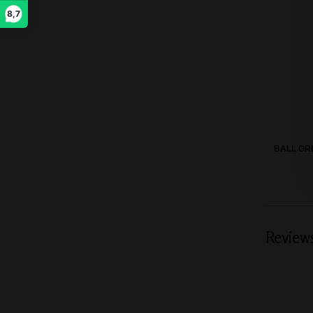
8,7
BALL GR
Review