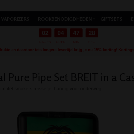
VAPORIZERS
ROOKBENODIGDHEDEN
GIFTSETS
E
02
04
47
27
DAGEN
UREN
MIN
SEC
ukte en daardoor iets langere levertijd krijg je nu 15% korting! Kortin
l Pure Pipe Set BREIT in a Ca
mplet smokers reissetje, handig voor onderweg!