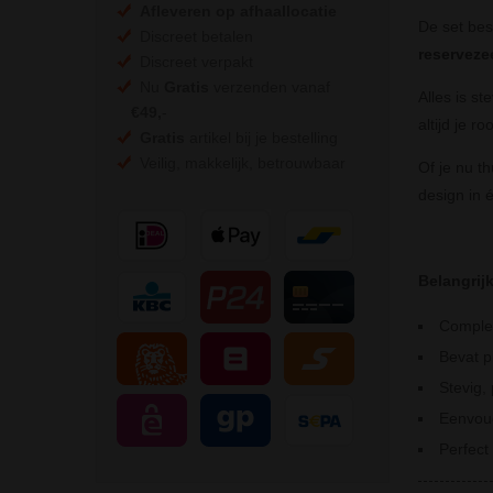
Afleveren op afhaallocatie
De set bes
Discreet betalen
reserveze
Discreet verpakt
Nu
Gratis
verzenden vanaf
Alles is st
€49,
-
altijd je 
Gratis
artikel bij je bestelling
Veilig, makkelijk, betrouwbaar
Of je nu t
design in 
Belangrij
Complet
Bevat p
Stevig,
Eenvoud
Perfect