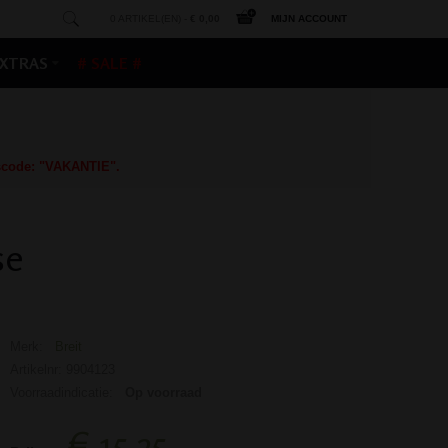
0 ARTIKEL(EN) -
€ 0,00
MIJN ACCOUNT
XTRAS
# SALE #
gscode: "VAKANTIE".
se
Merk:
Breit
Artikelnr: 9904123
Voorraadindicatie:
Op voorraad
€ 15,25