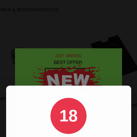
OREN & BENODIGDHEDEN
MEDIUM BOWL KOP VOOR BONG
OF PIJP
CREDIT CARD GRINDER - YING-YAN
18