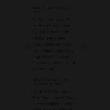
Boost Bouncer Glass Ice
D-SMOKE Metal W
Bong
Hash Pipe - Green
De Boost Bouncer Glass
Op zoek naar een
Ice Bong is een goede
compact, betrouw
ijsbong. Boost bongs
stijlvol pijpje dat
hebben een goede
wiet als hasj
prijskwaliteit verhouding.
probleemloos aa
Eenvoudig bongs, maar
De D-SMOKE Met
hoge kwaliteit en tegen
Weed & Hash Pip
een acceptabele prijs. Als
Green is een stev
je een bong…
metalen rookpijp
BLAZE Cyberpunk Tree
Gripper Acryl Bong 
Percolator Ice Bong
Skull
De BLAZE Cyberpunk
De Gripper Acryl
Tree Percolator Ice Bong
Black Skull is ee
is een kwalitatief goede
goedkope bong m