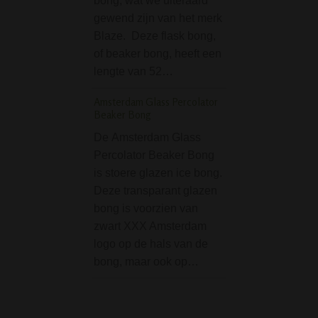
bong, wat we uiteraard
doodskop als deco
gewend zijn van het merk
De doodskop is w
Blaze. Deze flask bong,
doorschijnend, zo
of beaker bong, heeft een
doorheen kunt kij
lengte van 52…
Gripper bongs zij
handige bongs, 
Amsterdam Glass Percolator
Beaker Bong
Boost Pro Matt Bla
7 mm Glass Bong - 
De Amsterdam Glass
Percolator Beaker Bong
Deze Boost Pro 
is stoere glazen ice bong.
Ice Bong Black - 
Deze transparant glazen
Medium is een ve
bong is voorzien van
dat je een super d
zwart XXX Amsterdam
zal geven! Deze 
logo op de hals van de
is uitgevoerd met
bong, maar ook op…
accenten…