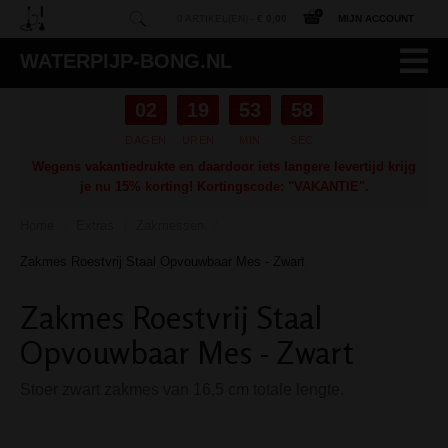
0 ARTIKEL(EN) -
€ 0,00
MIJN ACCOUNT
WATERPIJP-BONG.NL
02
19
53
57
DAGEN
UREN
MIN
SEC
Wegens vakantiedrukte en daardoor iets langere levertijd krijg
je nu 15% korting! Kortingscode: "VAKANTIE".
Home
Extras
Zakmessen
/
/
/
Zakmes Roestvrij Staal Opvouwbaar Mes - Zwart
Zakmes Roestvrij Staal
Opvouwbaar Mes - Zwart
Stoer zwart zakmes van 16,5 cm totale lengte.