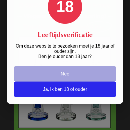
18
Scherpe prijzen
Beste kwaliteit
Groeiend assortiment
Snelle levering
Afleveren op afhaallocatie
Leeftijdsverificatie
Discreet betalen
Om deze website te bezoeken moet je 18 jaar of
Discreet verpakt
ouder zijn.
Nu
Gratis
verzenden vanaf
€49,
-
Ben je ouder dan 18 jaar?
Gratis
artikel bij je bestelling
Veilig, makkelijk, betrouwbaar
Nee
Ja, ik ben 18 of ouder