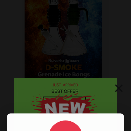
×
Stoere
handgranaat bong
verkrijgbaar in het zwart en groen.
BESTELINFORMATIE