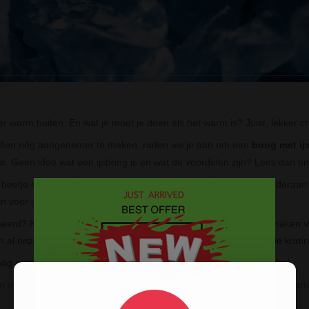
er warm buiten. En wat je moet je doen als het warm is? Juist, lekker chi
illen nóg aangenamer te maken, raden we je aan om een
bong met ij
r. Geen idee wat een ijsbong is en wat de voordelen zijn? Lees dan ons
beetje op weg te helpen wat goede ice bongs zijn, tonen we onderaan 
n voor ijs.
eerd? Koop er vandaag nog een mét korting! Door gebruik te maken v
 al onze andere artikelen (m.u.v. reeds afgeprijsde artikelen) De kortin
e nóg meer koeling en een zachtere hit? Gebruik dan een
precooler
!
 over de voordelen van het gebruik van ijs en icebongs? Lees ons artike