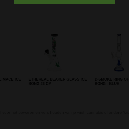
Prev
Next
AY ASBAK
BLAZE GLASS ERLKÖNIG BONG
BLAZE FLASK ONE
BLACK
BONG - WIT
l voor het bewaren en vers houden van je wiet, cannabis of andere 'kr