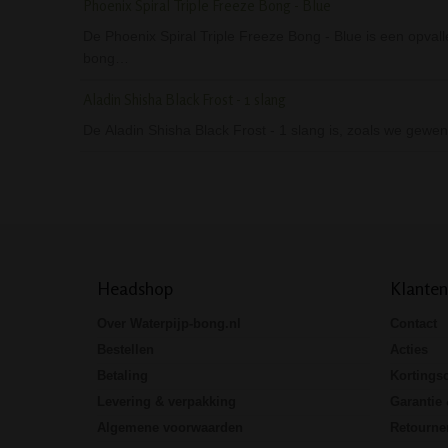
Phoenix Spiral Triple Freeze Bong - Blue
De Phoenix Spiral Triple Freeze Bong - Blue is een opval
bong…
Aladin Shisha Black Frost - 1 slang
De Aladin Shisha Black Frost - 1 slang is, zoals we gewend
Headshop
Klanten
Over Waterpijp-bong.nl
Contact
Bestellen
Acties
Betaling
Kortings
Levering & verpakking
Garantie 
Algemene voorwaarden
Retourne