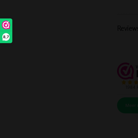
Review
8,7