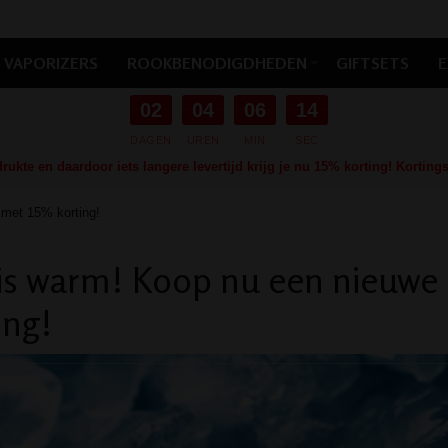
VAPORIZERS
ROOKBENODIGDHEDEN
GIFTSETS
E
02
04
06
12
DAGEN
UREN
MIN
SEC
ukte en daardoor iets langere levertijd krijg je nu 15% korting! Kortin
 met 15% korting!
is warm! Koop nu een nieuwe
ing!