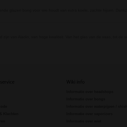
lende glazen bong voor wie houdt van extra koele, zachte hijsen. Dankz
 zijn van Aladin, van hoge kwaliteit. Van het glas van de vaas, tot de 
Prev
Next
service
Wiki info
Informatie over headshops
Informatie over bongs
code
Informatie over waterpijpen / shis
& Klachten
Informatie over vaporizers
ren
Informatie over wiet