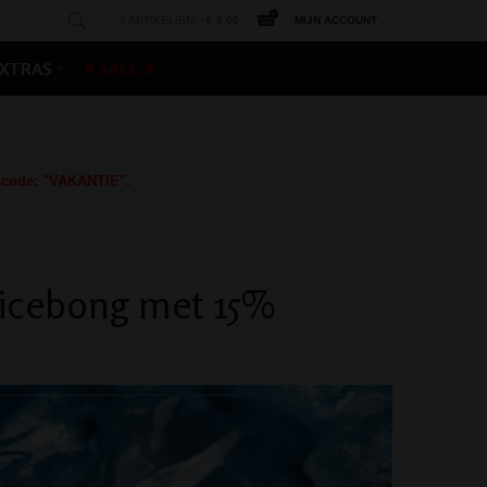
0 ARTIKEL(EN) -
€ 0,00
MIJN ACCOUNT
XTRAS
# SALE #
gscode: "VAKANTIE".
 icebong met 15%