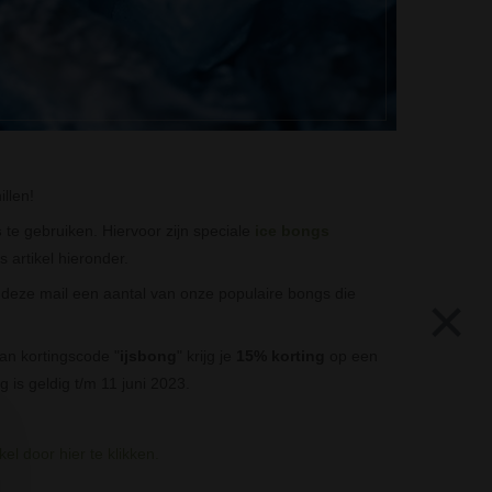
llen!
s
te gebruiken. Hiervoor zijn speciale
ice bongs
 artikel hieronder.
deze mail een aantal van onze populaire bongs die
×
an kortingscode "
ijsbong
" krijg je
15% korting
op een
g is geldig t/m 11 juni 2023.
l door hier te klikken.