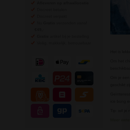
Afleveren op afhaallocatie
Discreet betalen
Discreet verpakt
Nu
Gratis
verzenden vanaf
€49,
-
Gratis
artikel bij je bestelling
Veilig, makkelijk, betrouwbaar
Het is lekk
Om het ch
beschikbaa
Om je een 
geschikt zij
Geïnteress
ice bong en
Tip: wil j
Meer weten