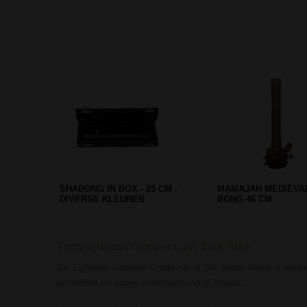
PLASTIC SCRAPER FOR
RAW METAL ASHTR
GRINDERS
Tightpac Vacuum Container 0,29L Black-Black
De Tightpac Vacuum Container 0,29L Black-Black is ideaa
luchtdicht en super waterbestendig! Houdt…