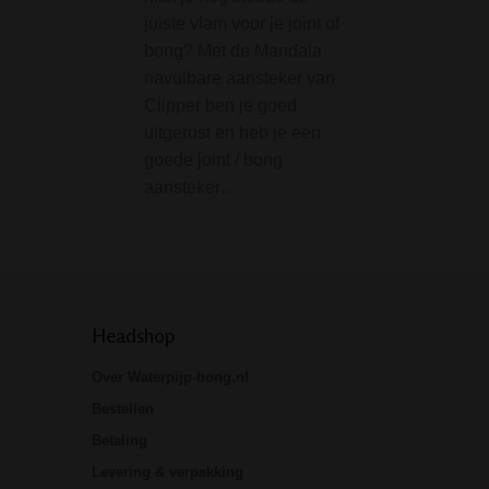
juiste vlam voor je joint of
een zogenaamde 
bong? Met de Mandala
bong'. De buis…
navulbare aansteker van
Clipper ben je goed
uitgerust en heb je een
goede joint / bong
aansteker…
Headshop
Over Waterpijp-bong.nl
Bestellen
Betaling
Levering & verpakking