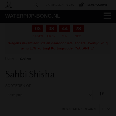
0 ARTIKEL(EN) -
€ 0,00
MIJN ACCOUNT
WATERPIJP-BONG.NL
03
03
44
22
DAGEN
UREN
MIN
SEC
Wegens vakantiedrukte en daardoor iets langere levertijd krijg
je nu 15% korting! Kortingscode: "VAKANTIE".
Home
Zoeken
/
Sahbi Shisha
SORTEREN OP
RESULTATEN 1 - 9 VAN 9