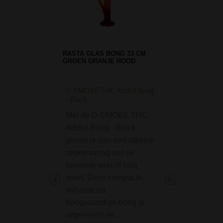
RASTA GLAS BONG 33 CM
GROEN ORANJE ROOD
D-SMOKE THC Addict Bong
Glass Hand Pipe - S
- Black
Fuming 10 cm
Met de D-SMOKE THC
De Glass Hand Pi
Addict Bong - Black
Spine Gold Fumin
geniet je van een ultieme
een mooie decora
rookervaring van je
kleine glazen pijp
favoriete wiet of hasj
bevat aan de zijk
soort. Deze compacte,
carb hole, waarm
stijlvolle en
mogelijk is de lu
hoogwaardige bong is
te…
uitgevoerd de…