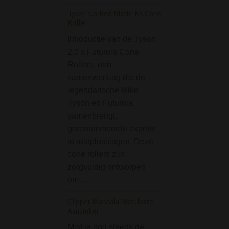
BLAZE Flask One No
Bong - Paars
Tyson 2.0 Red Matte KS Cone
Roller
Kan je een bong s
Introductie van de Tyson
noemen? Ja dat k
2.0 x Futurola Cone
want dat is deze
Rollers, een
Flask One Notch 
samenwerking die de
Bong - Paars opz
legendarische Mike
Waarom schattig
Tyson en Futurola
de kleur en de
samenbrengt,
compactheid va
gerenommeerde experts
Green Leaf Glass Ic
in roloplossingen. Deze
transparant
cone rollers zijn
De Green Leaf Gl
zorgvuldig ontworpen
Bong transparant 
om…
populaire bong m
Clipper Mandala Navulbare
mooie vormen. O
Aansteker
hals van de bong 
Mist je nog steeds de
een groen wietblad