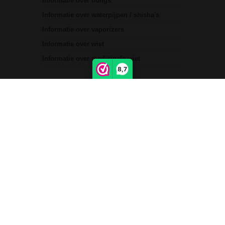
Informatie over bongs
Informatie over waterpijpen / shisha's
Informatie over vaporizers
Informatie over wiet
Informatie over medicinale wiet
8,7
Social media
Volg ons via Facebook, Instagram of X
(Twitter)
Links
Sitemap
Privacy
Disclaimer
Contactgegevens