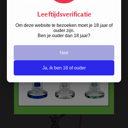
SAHBI SHISHA BLUE 62CM PREMIUM
Leeftijdsverificatie
Premium kwaliteit waterpijp. Mooi design!
Om deze website te bezoeken moet je 18 jaar of
ouder zijn.
€ 45,00
Ben je ouder dan 18 jaar?
ARTIKELGEGEVENS
Nee
Ja, ik ben 18 of ouder