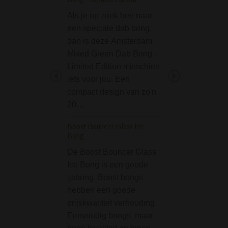
De RAW Domino 
Als je op zoek ben naar
(Double Six Domi
een speciale dab bong,
een leuk spel om 
dan is deze Amsterdam
spelen wanneer j
Mixed Green Dab Bong -
jointje aan het ro
Limited Edition misschien
De spelregels zijn
iets voor jou. Een
eenvoudig en je k
compact design van zo'n
domino met…
20…
Black Leaf Hempma
Boost Bouncer Glass Ice
Cylinder Bong
Bong
De Black Leaf
De Boost Bouncer Glass
Hempmaster Cyli
Ice Bong is een goede
Bong is een strak
ijsbong. Boost bongs
robuuste cylinder
hebben een goede
met een opvallen
prijskwaliteit verhouding.
Hempmaster print
Eenvoudig bongs, maar
frisse groene acc