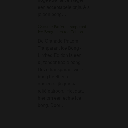
hoge kwaliteit en tegen
Door de rechte vo
een acceptabele prijs. Als
je ‘m lekker direct
je een bong…
terwijl…
Granade Pattern Tranparant
Space Monkey Slant
Ice Bong - Limited Edition
Bong
De Granade Pattern
Zin op apestoned
Tranparant Ice Bong -
worden? Met dez
Limited Edition is een
Monkey Slanted 
bijzonder fraaie bong.
Bong gaat dat ze
Deze transparant witte
lukken. Een simpe
bong heeft een
maar goede glaz
opmerkelijk granaat
van 25 cm hoog z
reliëfpatroon. Het gaat
grootte tussen 'c
hier om een echte ice
en…
bong. Door…