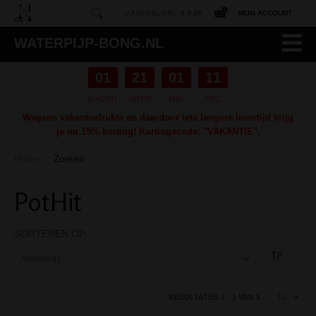
0 ARTIKEL(EN) -
€ 0,00
MIJN ACCOUNT
WATERPIJP-BONG.NL
01
21
01
10
DAGEN
UREN
MIN
SEC
Wegens vakantiedrukte en daardoor iets langere levertijd krijg
je nu 15% korting! Kortingscode: "VAKANTIE".
Home
Zoeken
/
PotHit
SORTEREN OP
RESULTATEN 1 - 1 VAN 1