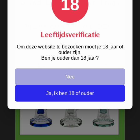
18
LEGALIZE IT - SMOKE
GIFTSET - 4 PARTS
Leeftijdsverificatie
Om deze website te bezoeken moet je 18 jaar of
ouder zijn.
Ben je ouder dan 18 jaar?
Nee
Ja, ik ben 18 of ouder
AMSTERDAM HEAVY LEAF
BONG - LIMITED EDITION