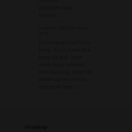
heeft een
Aanstekergas van
antislipstructuur.
voor het vullen va
Inclusief…
aansteker. Een b
Hangover Leaf Glass Bong -
bevat 300ml.
42 cm
De Hangover Leaf Glass
Bong - 42 cm is een fijne
bong van glas. Deze
rechte bong heeft een
licht kromming, zodat het
nemen van een hit van
deze grote bong…
Headshop