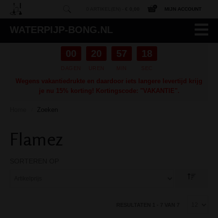
0 ARTIKEL(EN) -
€ 0,00
MIJN ACCOUNT
WATERPIJP-BONG.NL
00
20
57
17
DAGEN
UREN
MIN
SEC
Wegens vakantiedrukte en daardoor iets langere levertijd krijg
je nu 15% korting! Kortingscode: "VAKANTIE".
Home
Zoeken
/
Flamez
SORTEREN OP
RESULTATEN 1 - 7 VAN 7