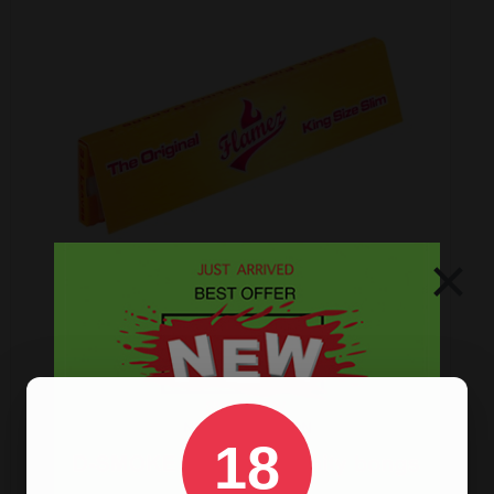
×
FLAMEZ YELLOW KING SIZE SLIM LANGE VLOEI
Gemaakt van 100% houtpulp.
18
€ 0,79