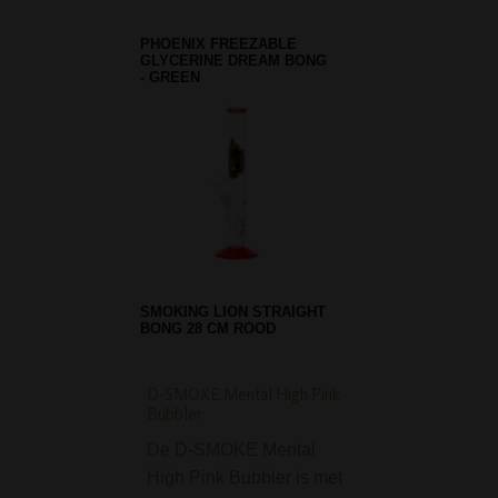
PHOENIX FREEZABLE
GLYCERINE DREAM BONG
- GREEN
SMOKING LION STRAIGHT
BONG 28 CM ROOD
D-SMOKE Mental High Pink
Grinder Plain Sticke
Bubbler
parts metal
De D-SMOKE Mental
Mooie grinder van
High Pink Bubbler is met
Deze grinder heef