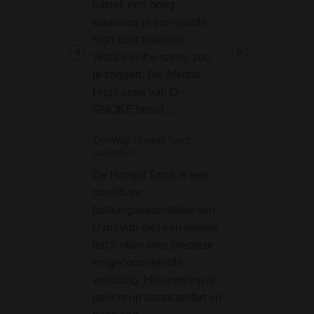
uitstek een bong
magneetsluiting 
waarmee je een goede
bestaat uit twee d
high kunt bereiken.
Ideale grinder va
What's in the name, zou
diameter van 50
je zeggen. De 'Mental
je wiet te vermale
High' serie van D-
Boost Straight Ice 
SMOKE bevat…
45cm blue
DynaVap Honest Torch
De Boost Straight
aansteker
Glas Bong 45cm b
De Honest Torch is een
een toppertje. Str
navulbare
en met mooi bla
butaangasaansteker van
design. De Boost
DynaVap met een enkele
zijn gemaakt van 
torch vlam voor precieze
en hittebestendig 
en gecontroleerde
Tevens is deze…
verhitting. Het ontwerp is
Aanstekergas Lighte
gericht op handcomfort en
Unilite 300ml