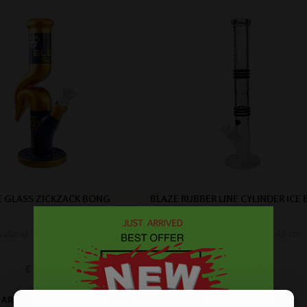
E GLASS ZICKZACK BONG
BLAZE RUBBER LINE CYLINDER ICE
BLACK
allend! That's for sure.
Goede premium bong van 49 cm.
€ 68,99
€ 79,00
ARTIKELGEGEVENS
ARTIKELGEGEVENS