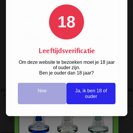
18
Leeftijdsverificatie
Om deze website te bezoeken moet je 18 jaar
of ouder zijn.
Ben je ouder dan 18 jaar?
LASS PERCOLATOR ICEBONG
BLAZE GLASS ERLKÖNIG BONG B
Nee
Ja, ik ben 18 of
2X8-ARM GOLD
ouder
 bong met luxe uitstraling.
Zwarte koning bong van Blaze Glas
€ 116,00
€ 125,01