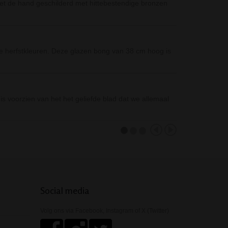
et de hand geschilderd met hittebestendige bronzen
De D-SMOKE Pea
bong, een…
D-SMOKE Mind 
 herfstkleuren. Deze glazen bong van 38 cm hoog is
Een hit van de
Nova Metal Bon
Op zoek naar e
is voorzien van het het geliefde blad dat we allemaal
gewicht en…
Social media
Volg ons via Facebook, Instagram of X (Twitter)