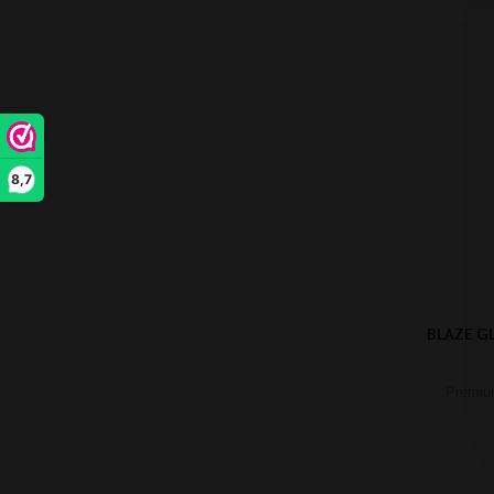
8,7
BLAZE G
Premium