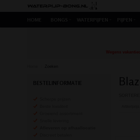
HOME
BONGS
WATERPIJPEN
PIJPEN
Wegens vakantiedr
Home
Zoeken
/
Blaz
BESTELINFORMATIE
SORTERE
Scherpe prijzen
Beste kwaliteit
Groeiend assortiment
Snelle levering
Afleveren op afhaallocatie
Discreet betalen