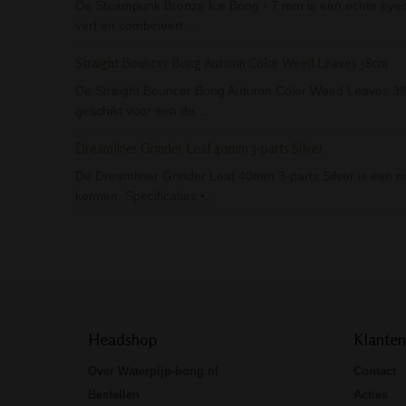
De Steampunk Bronze Ice Bong - 7 mm is een echte eyeca
verf en combineert…
Straight Bouncer Bong Autumn Color Weed Leaves 38cm
De Straight Bouncer Bong Autumn Color Weed Leaves 38cm
geschikt voor een de…
Dreamliner Grinder Leaf 40mm 3-parts Silver
De Dreamliner Grinder Leaf 40mm 3-parts Silver is een moo
kennen. Specificaties:•…
Headshop
Klanten
Over Waterpijp-bong.nl
Contact
Bestellen
Acties