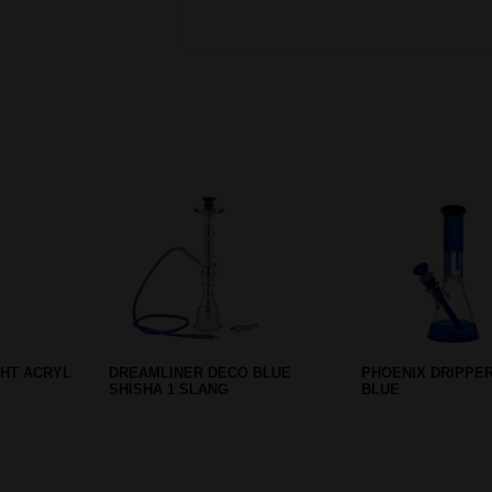
Prev
Next
ERIJP -
SHABONG IN BOX - 25 CM -
SMILEY GRINDER -
OOD
DIVERSE KLEUREN
METAL - 52 MM