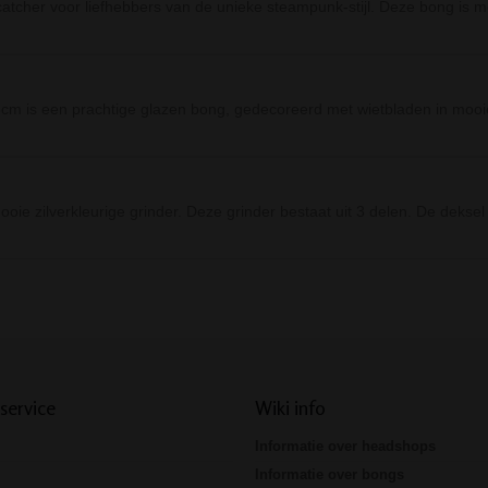
tcher voor liefhebbers van de unieke steampunk-stijl. Deze bong is m
 is een prachtige glazen bong, gedecoreerd met wietbladen in mooie
ie zilverkleurige grinder. Deze grinder bestaat uit 3 delen. De deksel 
Prev
Next
service
Wiki info
Informatie over headshops
Informatie over bongs