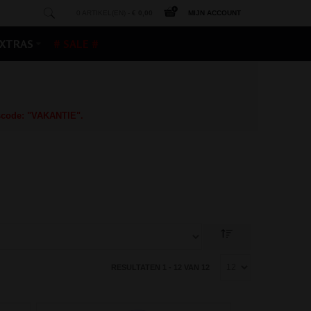
0 ARTIKEL(EN) -
€ 0,00
MIJN ACCOUNT
XTRAS
# SALE #
gscode: "VAKANTIE".
RESULTATEN 1 - 12 VAN 12