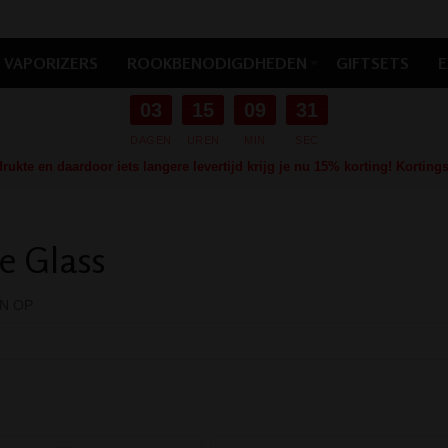
VAPORIZERS
ROOKBENODIGDHEDEN
GIFTSETS
E
03
15
09
29
DAGEN
UREN
MIN
SEC
ukte en daardoor iets langere levertijd krijg je nu 15% korting! Kortin
e Glass
N OP