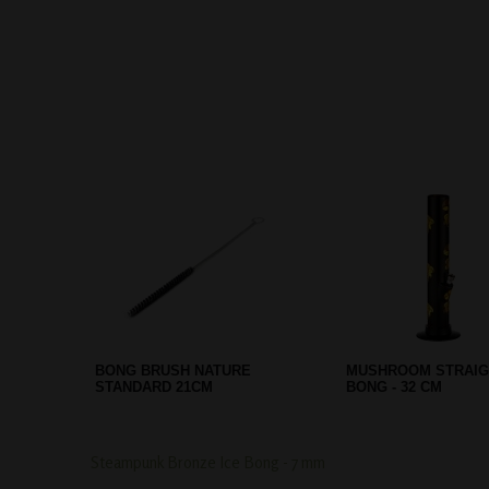
CREDIT CARD GRINDER - PEACE
SAHBI PUMPKIN WAT
27
TWEE SLANGEN - R
Steampunk Bronze Ice Bong - 7 mm