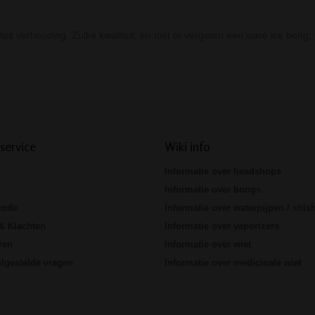
teit verhouding. Zulke kwaliteit, en niet te vergeten een ware ice bong
Prev
Next
service
Wiki info
Informatie over headshops
Informatie over bongs
code
Informatie over waterpijpen / shis
& Klachten
Informatie over vaporizers
ren
Informatie over wiet
lgestelde vragen
Informatie over medicinale wiet