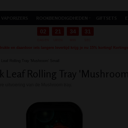
VAPORIZERS
ROOKBENODIGDHEDEN
GIFTSETS
E
02
21
34
30
DAGEN
UREN
MIN
SEC
ukte en daardoor iets langere levertijd krijg je nu 15% korting! Kortin
 Leaf Rolling Tray 'Mushroom' Small
k Leaf Rolling Tray 'Mushroom
re uitvoering van de Mushroom tray.