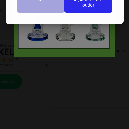
ouder
s