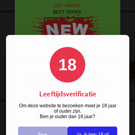
OM BEAKER GLASS ICE BONG
AMSTERDAM MUSHROOM GLASS BO
18
Leeftijdsverificatie
OM AMBER PERC BEAKER GG
GREENGO KING SIZE LANGE VLOEI 2 IN 
Om deze website te bezoeken moet je 18 jaar
BONG
FILTER TIPS
of ouder zijn.
Ben je ouder dan 18 jaar?
Nee
Ja, ik ben 18 of