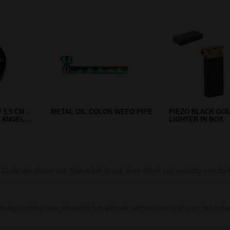
Prev
Next
 LEAF 2-
HOUTEN CARVED LEAF PIPE
TINY MULTI TOOL 
M
9CM BLACK
Zoals alle pijpen van MamaJah is ook deze Monk pijp volledig met de
ige mixing tray, ideaal bij het gebruik van een bong of voor het rollen