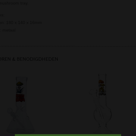
mushroom tray.
es:
gen: 180 x 140 x 16mm
l: metaal
OREN & BENODIGDHEDEN