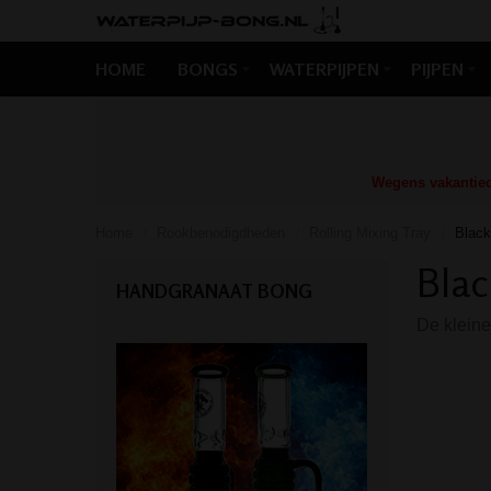
HOME
BONGS
WATERPIJPEN
PIJPEN
Wegens vakantiedr
Home
Rookbenodigdheden
Rolling Mixing Tray
Black
/
/
/
Blac
HANDGRANAAT BONG
De kleine