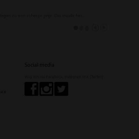
Glass Hand Pipe
, tegen zo een scherpe prijs. Dat maakt het…
De Glass Hand P
Social media
Volg ons via Facebook, Instagram of X (Twitter)
ha's