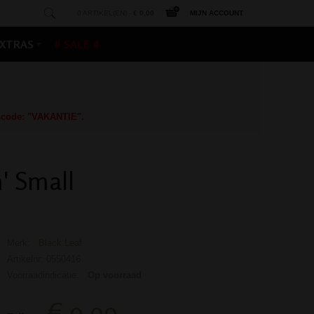
0 ARTIKEL(EN) -
€ 0,00
MIJN ACCOUNT
XTRAS
# SALE #
gscode: "VAKANTIE".
' Small
Merk:
Black Leaf
Artikelnr: 0550416
Voorraadindicatie:
Op voorraad
€ 9,99