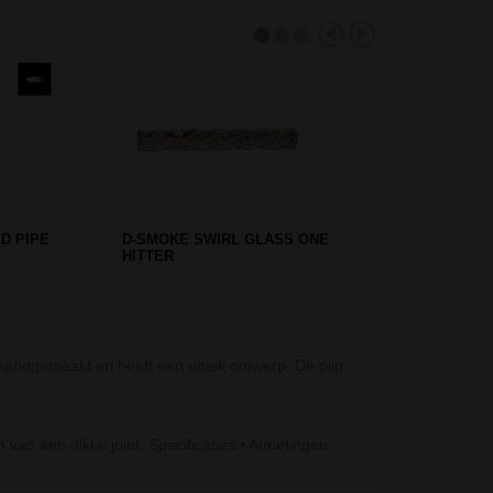
- 4-DELIG
GREEN PEACE PAWN PERC ICE
BONG 35 CM
G-ROLLZ Vondel
 handgemaakt en heeft een uniek ontwerp. De pijp…
Als je een joint
Gripper Acryl 
 van een dikke joint. Specificaties:• Afmetingen:
Deze mooie gro
bong…