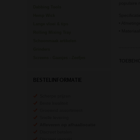
populaire 
Dabbing Tools
Specificati
Hemp Wick
• Afmetin
Lange vloei & tips
• Materiaa
Rolling Mixing Tray
Schoonmaak artikelen
Grinders
Screens - Gaasjes - Zeefjes
TOEBEH
BESTELINFORMATIE
Scherpe prijzen
Beste kwaliteit
Groeiend assortiment
Snelle levering
Afleveren op afhaallocatie
Discreet betalen
Discreet verpakt