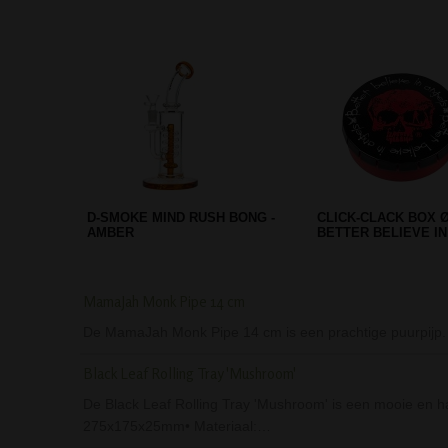
BLAZE GLASS ZICKZACK BONG
ROSEWOOD GRINDER
PART CARVED 35M
MamaJah Monk Pipe 14 cm
De MamaJah Monk Pipe 14 cm is een prachtige puurpijp. 
Black Leaf Rolling Tray 'Mushroom'
De Black Leaf Rolling Tray 'Mushroom' is een mooie en hand
275x175x25mm• Materiaal:…