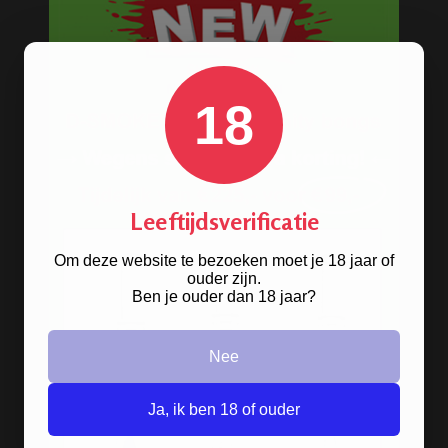
Grinders
Screens - Gaasjes - Zeefjes
BESTELINFORMATIE
18
Scherpe prijzen
Beste kwaliteit
Groeiend assortiment
Leeftijdsverificatie
Snelle levering
Afleveren op afhaallocatie
Om deze website te bezoeken moet je 18 jaar of
ouder zijn.
Discreet betalen
Ben je ouder dan 18 jaar?
Discreet verpakt
Nu
Gratis
verzenden vanaf
€49,
-
Nee
Gratis
artikel bij je bestelling
Veilig, makkelijk, betrouwbaar
Ja, ik ben 18 of ouder