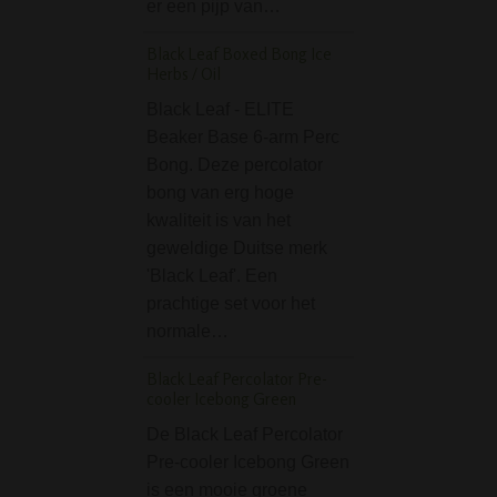
er een pijp van…
Glassic Bouncer Gla
38 cm
Black Leaf Boxed Bong Ice
Herbs / Oil
De Glassic Boun
Black Leaf - ELITE
Glaas Bong - 38 
Beaker Base 6-arm Perc
gewoon simpel e
Bong. Deze percolator
eenvoudig. Een 
bong van erg hoge
hoeft maar 1 ding
kwaliteit is van het
goed roken. Naja,
geweldige Duitse merk
dingen dan: het m
'Black Leaf'. Een
knetter…
prachtige set voor het
Cannabis Leaves Me
normale…
Asbak
Black Leaf Percolator Pre-
De Cannabis Lea
cooler Icebong Green
Metalen Asbak is
De Black Leaf Percolator
asbak voor de ca
Pre-cooler Icebong Green
liefhebber. Rook j
is een mooie groene
weleens een joint