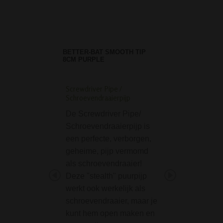
BETTER-BAT SMOOTH TIP
8CM PURPLE
Screwdriver Pipe /
D-SMOKE Ring of In
Schroevendraaierpijp
Bong - Blue
De Screwdriver Pipe/
Op zoek naar ee
Schroevendraaierpijp is
die niet alleen in
een perfecte, verborgen,
maakt met zijn lo
geheime, pijp vermomd
maar ook met zijn
als schroevendraaier!
prestaties? De
Deze "stealth" puurpijp
blauwe Ring of In
werkt ook werkelijk als
Bong van D-SMO
schroevendraaier, maar je
een meesterwerk
kunt hem open maken en
glasblazerskuns