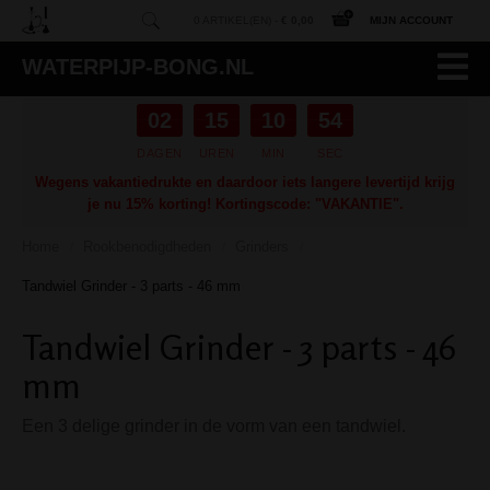
0 ARTIKEL(EN) -
€ 0,00
MIJN ACCOUNT
WATERPIJP-BONG.NL
02
15
10
53
DAGEN
UREN
MIN
SEC
Wegens vakantiedrukte en daardoor iets langere levertijd krijg
je nu 15% korting! Kortingscode: "VAKANTIE".
Home
Rookbenodigdheden
Grinders
/
/
/
Tandwiel Grinder - 3 parts - 46 mm
Tandwiel Grinder - 3 parts - 46
mm
Een 3 delige grinder in de vorm van een tandwiel.