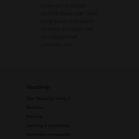
bong van het Duitse
mistaat een derge
topmerk Black Leaf. Deze
asbak als deze ze
bong bevat naast een 4-
slit dome percolator ook
een bijpassende
precooler met…
Headshop
Over Waterpijp-bong.nl
Bestellen
Betaling
Levering & verpakking
Algemene voorwaarden