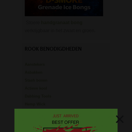
Stoere
handgranaat bong
verkrijgbaar in het zwart en groen.
ROOK BENODIGDHEDEN
Aanstekers
Asbakken
Stash boxen
Actieve kool
Dabbing Tools
Hemp Wick
×
Lange vloei & tips
Rolling Mixing Tray
Schoonmaak artikelen