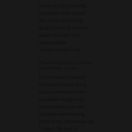
Green is echt gruwelijk.
De D-SMOKE Pe
Gruwelijk mooi, zwaar,
Seekah Double
dik, vet en vooraf erg
Perc Black Bubble
gaaf! Een bong van erg
prachtige kunstw
goede kwaliteit. Het
glas van het excl
zogenaamde
Europese premiu
"beaker"model is de…
D-SMOKE. Noem 
je het wil, een bo
Phoenix Freezable Glycerine
bubbler…
Dream Bong - Green
Good Basic Glass Pi
De Phoenix Freezable
Glycerine Dream Bong -
De Good Basic G
Green combineert een
Pipe is een glaze
opvallend design met
puurpijp met een
extra koeling voor een
bowl. Een goed p
zachtere rookervaring.
o.a. hasj of wiet 
Deze bong zelf bestaat uit
te roken. Deze de
2 delen. De hals is
pijp van 12,5 cm