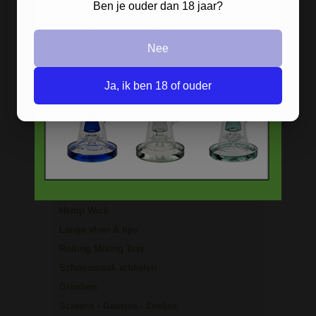
Ben je ouder dan 18 jaar?
Stoere
handgranaat bong
verkrijgbaar in het zwart en groen.
Nee
ROOK BENODIGDHEDEN
Ja, ik ben 18 of ouder
Aanstekers
Asbakken
Stash boxen
Actieve kool
Dabbing Tools
Hemp Wick
Lange vloei & tips
Rolling Mixing Tray
Schoonmaak artikelen
Grinders
Screens - Gaasjes - Zeefjes