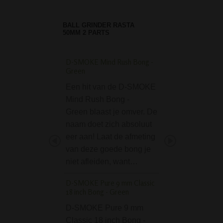
BALL GRINDER RASTA
50MM 2 PARTS
D-SMOKE Mind Rush Bong -
Masher Aluminium Gr
Green
part Green
Een hit van de D-SMOKE
De 'Masher' Alum
Mind Rush Bong -
Grinder 4-part Gr
Green blaast je omver. De
een tandloze grin
naam doet zich absoluut
Werkt een grinde
eer aan! Laat de afmeting
tanden? Ja het ka
van deze goede bong je
delige 'Masher' la
niet afleiden, want…
indrukwekkende 
zien hoe het werkt
D-SMOKE Pure 9 mm Classic
plaats van…
18 inch Bong - Green
D-SMOKE Peace Se
D-SMOKE Pure 9 mm
Double Perc Black 
Classic 18 inch Bong -