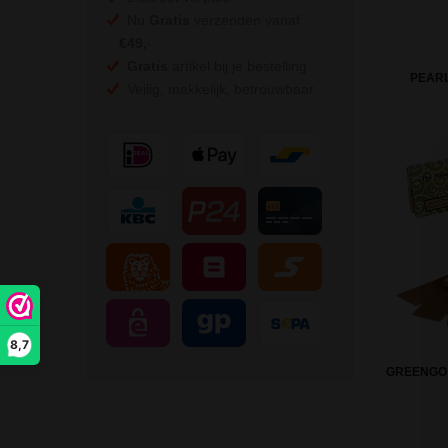
Nu
Gratis
verzenden vanaf
€49,
-
Gratis
artikel bij je bestelling
PEARL
Veilig, makkelijk, betrouwbaar
8,7
GREENGO K