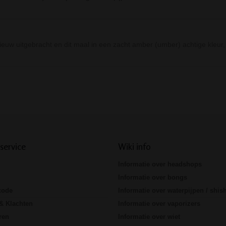
ieuw uitgebracht en dit maal in een zacht amber (umber) achtige kleur
Prev
Next
service
Wiki info
Informatie over headshops
Informatie over bongs
code
Informatie over waterpijpen / shis
& Klachten
Informatie over vaporizers
ren
Informatie over wiet