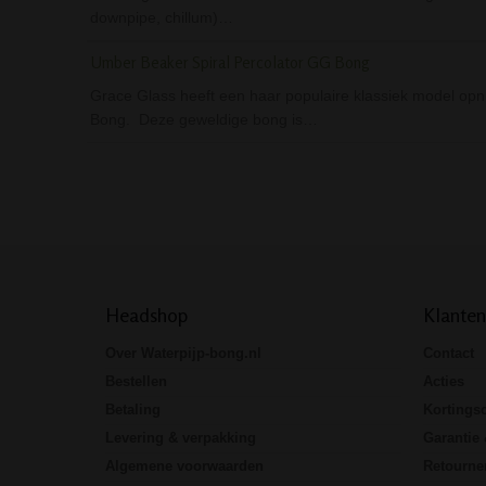
downpipe, chillum)…
Umber Beaker Spiral Percolator GG Bong
Grace Glass heeft een haar populaire klassiek model opn
Bong. Deze geweldige bong is…
Headshop
Klanten
Over Waterpijp-bong.nl
Contact
Bestellen
Acties
Betaling
Kortings
Levering & verpakking
Garantie 
Algemene voorwaarden
Retourne