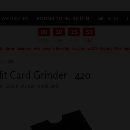
VAPORIZERS
ROOKBENODIGDHEDEN
GIFTSETS
E
00
10
15
52
DAGEN
UREN
MIN
SEC
ukte en daardoor iets langere levertijd krijg je nu 15% korting! Kortin
der - 420
it Card Grinder - 420
r, zo plat als een credit card.