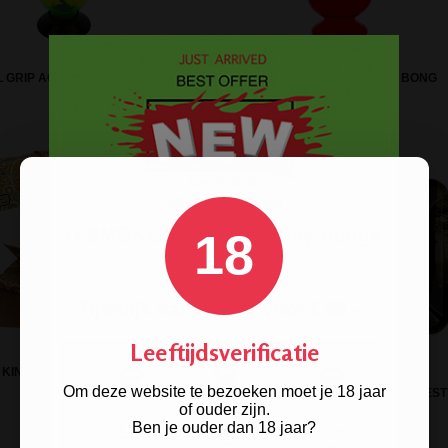
 GRIP ACRYL BONG GREEN
FOUR TWENTY RASTA 420 BONG
18
Leeftijdsverificatie
ING SIZE LANGE VLOEI 2 IN 1 +
Om deze website te bezoeken moet je 18 jaar
FILTER TIPS
RAW METAL ROLLING TRAY 'FOREST
of ouder zijn.
Ben je ouder dan 18 jaar?