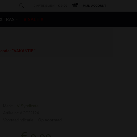
0 ARTIKEL(EN) -
€ 0,00
MIJN ACCOUNT
XTRAS
# SALE #
gscode: "VAKANTIE".
Merk:
V Syndicate
Artikelnr: ACC22124
Voorraadindicatie:
Op voorraad
€ 9,99