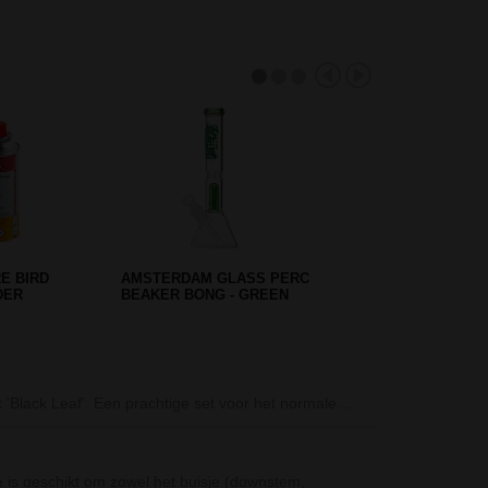
NDER - V
SMOKING LION STRAIGHT BONG
28 CM ROOD
D-SMOKE Peace
 'Black Leaf'. Een prachtige set voor het normale…
De D-SMOKE Pea
bong, een…
Gripper Acryl B
 is geschikt om zowel het buisje (downstem,