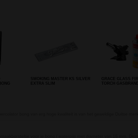
Prev
Next
L 50 MM
GLASS PIPE AND GRINDER IN
CREDIT CARD GRI
HARD CASE TRAVELBOX
CLASSIC
rcolator bong van erg hoge kwaliteit is van het geweldige Duitse merk
aakborsteltje voor je bong / waterpijp met diameter van 16 mm. Deze