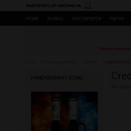
HOME
BONGS
WATERPIJPEN
PIJPEN
Wegens vakantiedr
Home
Rookbenodigdheden
Grinders
Credit Card Grin
/
/
/
Cred
HANDGRANAAT BONG
420 grinde