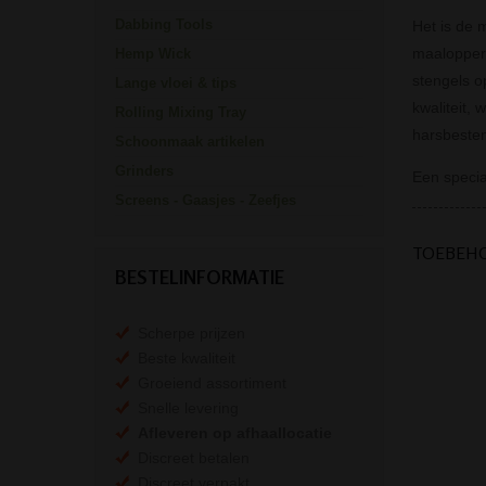
Dabbing Tools
Het is de 
maalopperv
Hemp Wick
stengels op
Lange vloei & tips
kwaliteit,
Rolling Mixing Tray
harsbesten
Schoonmaak artikelen
Grinders
Een specia
Screens - Gaasjes - Zeefjes
TOEBEH
BESTELINFORMATIE
Scherpe prijzen
Beste kwaliteit
Groeiend assortiment
Snelle levering
Afleveren op afhaallocatie
Discreet betalen
Discreet verpakt