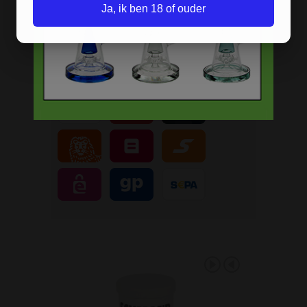
Gratis
artikel bij je bestelling
Ja, ik ben 18 of ouder
Veilig, makkelijk, betrouwbaar