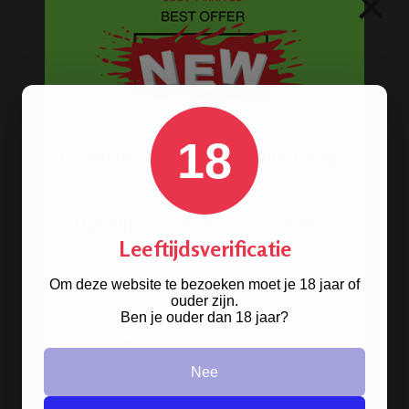
×
Lange vloei & tips
Rolling Mixing Tray
Schoonmaak artikelen
Grinders
Screens - Gaasjes - Zeefjes
18
BESTELINFORMATIE
Scherpe prijzen
Beste kwaliteit
Leeftijdsverificatie
Groeiend assortiment
Om deze website te bezoeken moet je 18 jaar of
Snelle levering
ouder zijn.
Afleveren op afhaallocatie
Ben je ouder dan 18 jaar?
Discreet betalen
Discreet verpakt
Nee
Nu
Gratis
verzenden vanaf
€49,
-