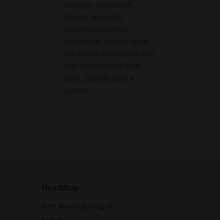
handige aluminium
De D-SMOKE Qua
doosje voor wiet,
Banger with Heli
sigaretten, jointjes,
Dab Pearls - 14
kruiden en andere stash.
Female is een wer
Dit doosje is voorzien van
een top glazen ba
een mooi Misses Red
Niet zomaar
print. Specificaties:•
hittebestendig
Lengte:…
borosilicaatglas,
quartz glas. Dat i
sterker…
Headshop
Over Waterpijp-bong.nl