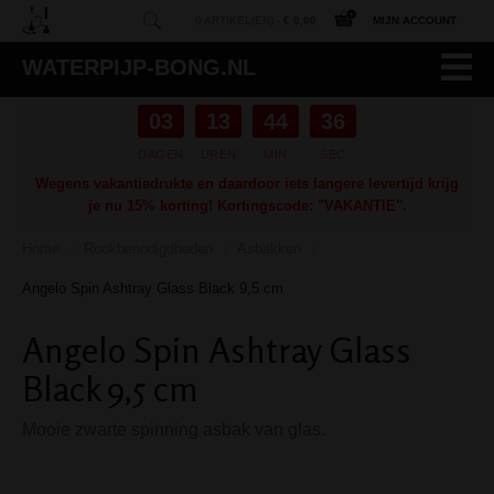
0 ARTIKEL(EN) -
€ 0,00
MIJN ACCOUNT
WATERPIJP-BONG.NL
03
13
44
35
DAGEN
UREN
MIN
SEC
Wegens vakantiedrukte en daardoor iets langere levertijd krijg
je nu 15% korting! Kortingscode: "VAKANTIE".
Home
Rookbenodigdheden
Asbakken
/
/
/
Angelo Spin Ashtray Glass Black 9,5 cm
Angelo Spin Ashtray Glass
Black 9,5 cm
Mooie zwarte spinning asbak van glas.