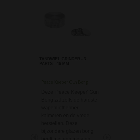
TANDWIEL GRINDER - 3
PARTS - 46 MM
Peace Keeper Gun Bong
Dreamliner Grinder 
50mm 4-parts Rasta
Deze 'Peace Keeper' Gun
De Dreamliner Gr
Bong zal zelfs de hardste
Leaf 50mm 4-part
wapenliefhebber
is een goede grin
kalmeren en de vrede
bestaande uit 4 d
herstellen. Deze
zodat je je wiet (
bijzondere glazen bong
kruiden) optimaal
heeft met een metalen