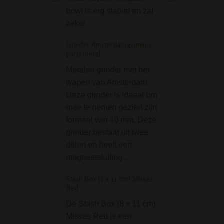
benutten. De dek
bowl is erg stabiel en zal
bevat het bekend
zeker…
wietblad…
Grinder Amsterdam 40mm 2
parts metal
Nova Metal Bong 26
Copper
Metalen grinder met het
Op zoek naar een
wapen van Amsterdam.
eenvoudige, stev
Deze grinder is ideaal om
betaalbare bong 
mee te nemen gezien zijn
poespas? Deze 
formaat van 40 mm. Deze
Metal Bong 26 cm
grinder bestaat uit twee
Copper een echt
delen en heeft een
klassieker. Dankzi
magneetsluiting…
rechte model, het 
Stash Box (8 x 11 cm) Misses
gewicht en de…
Red
D-SMOKE Quartz B
De Stash Box (8 x 11 cm)
with Helix Cap + Dab
Misses Red is een
14.5mm Female