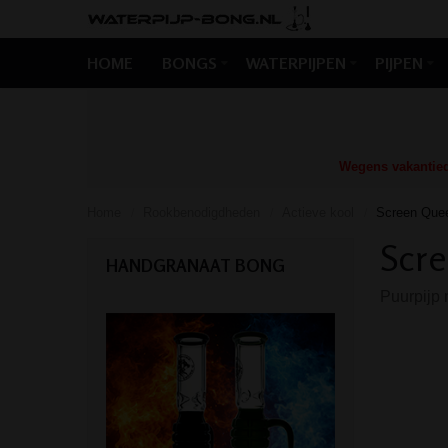
HOME
BONGS
WATERPIJPEN
PIJPEN
Wegens vakantiedr
Home
Rookbenodigdheden
Actieve kool
Screen Queen
/
/
/
Scre
HANDGRANAAT BONG
Puurpijp m