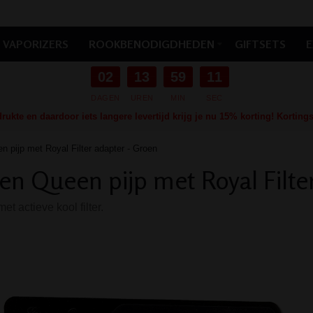
VAPORIZERS
ROOKBENODIGDHEDEN
GIFTSETS
E
02
13
59
10
DAGEN
UREN
MIN
SEC
ukte en daardoor iets langere levertijd krijg je nu 15% korting! Kortin
 pijp met Royal Filter adapter - Groen
en Queen pijp met Royal Filte
et actieve kool filter.