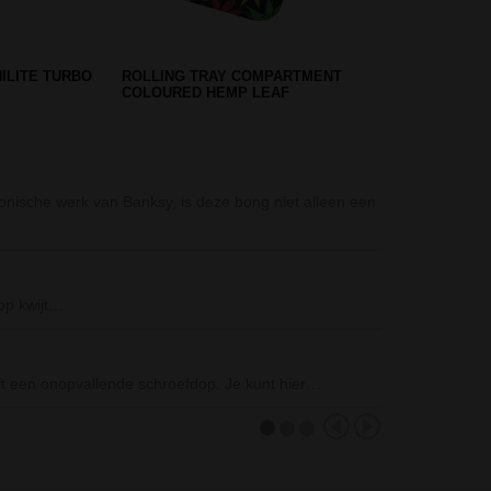
ASH TRAY
BOXED BLACK LEAF BITCH
BONG - ROZE
Grace Glass Cla
conische werk van Banksy, is deze bong niet alleen een
De Grace Glass 
Pearl Grip Acry
De Pearl Grip A
 op kwijt…
Hoogte: 25 cm
D-SMOKE Pure 9
eeft een onopvallende schroefdop. Je kunt hier…
D-SMOKE Pure 9