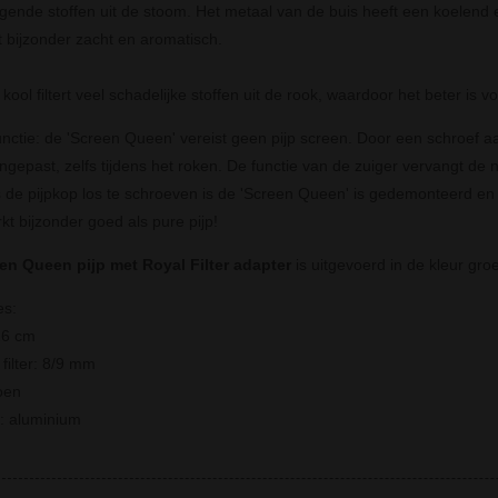
igende stoffen uit de stoom. Het metaal van de buis heeft een koelend ef
 bijzonder zacht en aromatisch.
kool filtert veel schadelijke stoffen uit de rook, waardoor het beter is 
unctie: de 'Screen Queen' vereist geen pijp screen. Door een schroef a
gepast, zelfs tijdens het roken. De functie van de zuiger vervangt de 
 de pijpkop los te schroeven is de 'Screen Queen' is gedemonteerd en
t bijzonder goed als pure pijp!
en Queen pijp met Royal Filter adapter
is uitgevoerd in de kleur gro
es:
16 cm
filter: 8/9 mm
oen
l: aluminium