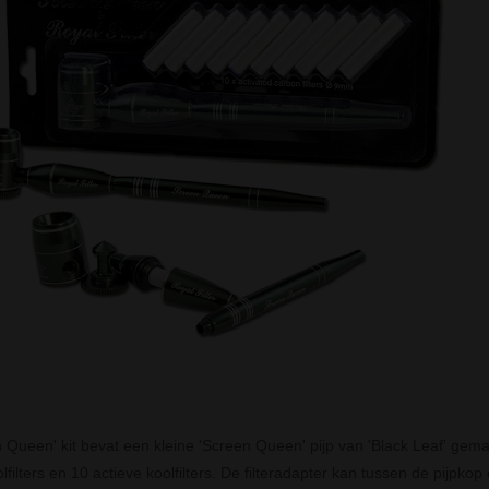
 Queen' kit bevat een kleine 'Screen Queen' pijp van 'Black Leaf' gema
lfilters en 10 actieve koolfilters. De filteradapter kan tussen de pijpk