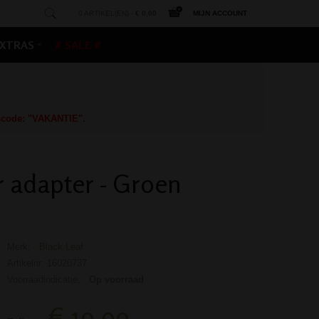
0 ARTIKEL(EN) -
€ 0,00
MIJN ACCOUNT
XTRAS
# SALE #
gscode: "VAKANTIE".
r adapter - Groen
Merk:
Black Leaf
Artikelnr: 16020737
Voorraadindicatie:
Op voorraad
€ 19,99