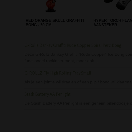
GRACE GLASS CLASSIC ICE
BETTER-BAT SMOOT
BONG GREEN - 7 MM
RED
G-Rollz Banksy Graffiti Rude Copper Spiral Perc Bong
Deze G-Rollz Banksy Graffiti “Rude Copper” Ice Bong comb
functioneel rookinstrument, maar ook…
G-ROLLZ Fly High Rolling Tray Small
Als je een jointje wil draaien of een pijp / bong wil klaar
Stash Battery AA Penlight
De Stash Battery AA Penlight is een geheim pillendoosje o