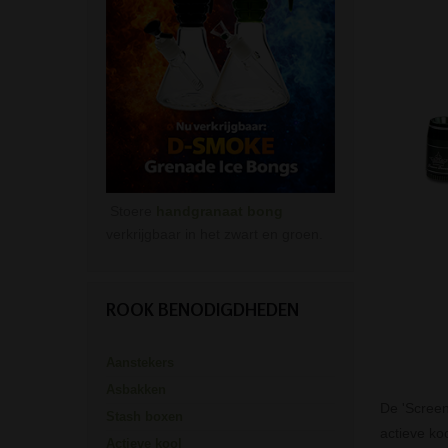
Stoere
handgranaat bong
verkrijgbaar in het zwart en groen.
ROOK BENODIGDHEDEN
Aanstekers
Asbakken
De 'Screen
Stash boxen
actieve koo
Actieve kool