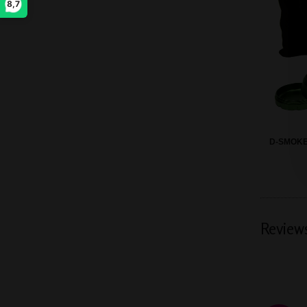
8,7
D-SMOKE
Review