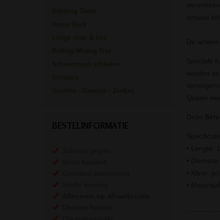
verontrein
Dabbing Tools
smaakt het
Hemp Wick
Lange vloei & tips
De actieve 
Rolling Mixing Tray
Speciale f
Schoonmaak artikelen
worden aan
Grinders
vervolgens
Screens - Gaasjes - Zeefjes
Queen werk
Deze
Scre
BESTELINFORMATIE
Specificati
• Lengte: 
Scherpe prijzen
• Diameter 
Beste kwaliteit
• Kleur: gr
Groeiend assortiment
Snelle levering
• Materiaa
Afleveren op afhaallocatie
Discreet betalen
Discreet verpakt