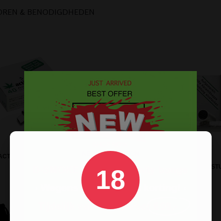
OREN & BENODIGDHEDEN
ACTIVATED CARBON FILTERS - 40
STUKS
TUNE ACTIV CHARCOAL FILTERS 10 ST
18