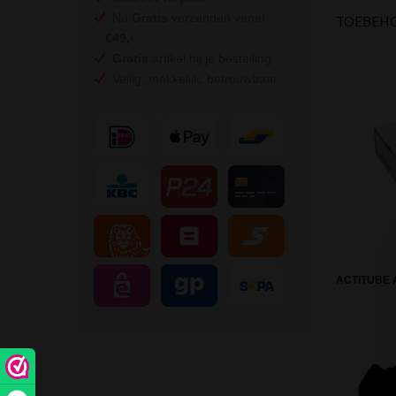
Nu
Gratis
verzenden vanaf
TOEBEH
€49,
-
Gratis
artikel bij je bestelling
Veilig, makkelijk, betrouwbaar
ACTITUBE 