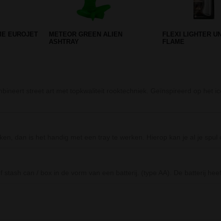
H TIP 8CM
ICEBONG PERCOLATOR
WOODEN SQUARE 
FLAMING SKULL
ineert street art met topkwaliteit rooktechniek. Geïnspireerd op het i
maken, dan is het handig met een tray te werken. Hierop kan je al je spul
f stash can / box in de vorm van een batterij. (type AA). De batterij h
Prev
Next