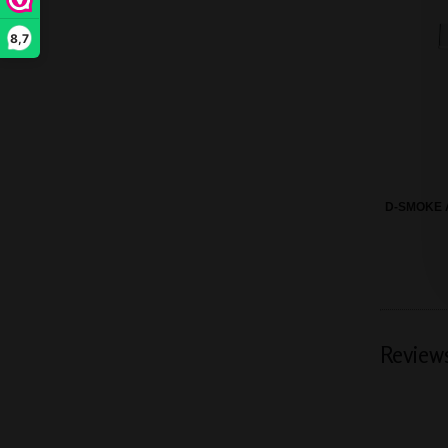
8,7
D-SMOKE 
Review