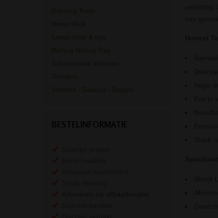
verhitting.
Dabbing Tools
een gemakk
Hemp Wick
Lange vloei & tips
Honest T
Rolling Mixing Tray
Gemakke
Schoonmaak artikelen
Duurzaa
Grinders
Hoge dr
Screens - Gaasjes - Zeefjes
Pas je 
Navulb
BESTELINFORMATIE
Eenvoud
Slank, 
Scherpe prijzen
Specificat
Beste kwaliteit
Groeiend assortiment
Wordt 
Snelle levering
Afmeti
Afleveren op afhaallocatie
Discreet betalen
Gewicht
Discreet verpakt