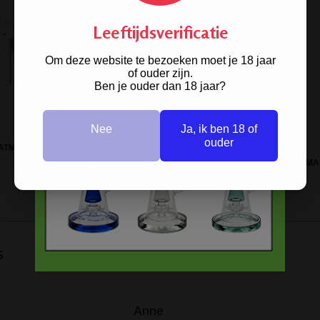
Leeftijdsverificatie
Om deze website te bezoeken moet je 18 jaar
of ouder zijn.
Ben je ouder dan 18 jaar?
Nee
Ja, ik ben 18 of
ouder
ATMOSPHERE YELLOW BANGER
BUBBLER
D-SMOKE QUARTZ BANGER SG19 - MA
s