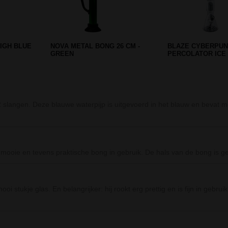
HEART BONG
BOOST STRAIGHT ICE GLAS
SAHBI SHISHA PUR
BONG 45CM BLUE
2 SLANGEN
slangen. Deze blauwe waterpijp is uitgevoerd in het blauw en bevat mo
mooie en tevens praktische bong in gebruik. De hals van de bong is ge
i stukje glas. En belangrijker: hij rookt erg prettig en is fijn in gebr