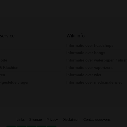
Prev
Next
service
Wiki info
Informatie over headshops
Informatie over bongs
code
Informatie over waterpijpen / shis
& Klachten
Informatie over vaporizers
ren
Informatie over wiet
lgestelde vragen
Informatie over medicinale wiet
Links
Sitemap
Privacy
Disclaimer
Contactgegevens