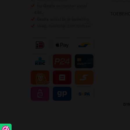
Nu
Gratis
verzenden vanaf
€49,
-
TOEBEH
Gratis
artikel bij je bestelling
Veilig, makkelijk, betrouwbaar
DYN