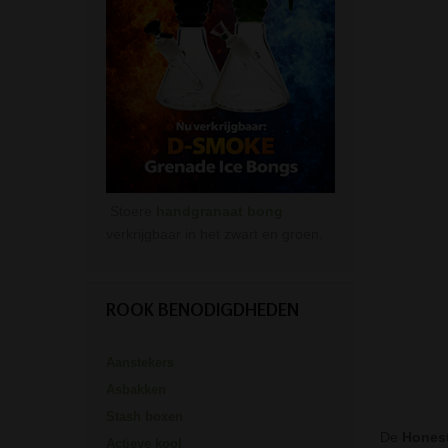
Stoere
handgranaat bong
verkrijgbaar in het zwart en groen.
ROOK BENODIGDHEDEN
Aanstekers
Asbakken
Stash boxen
De
Honest
Actieve kool