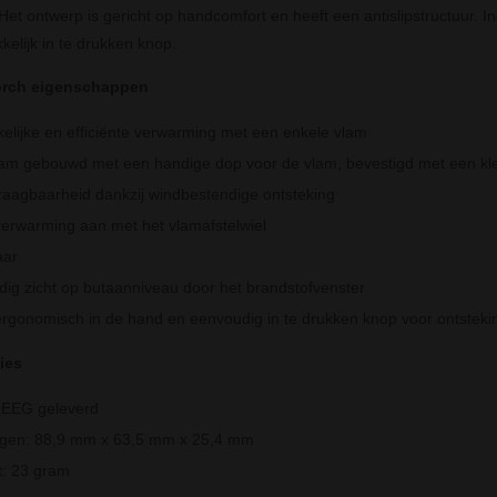
 Het ontwerp is gericht op handcomfort en heeft een antislipstructuur. I
elijk in te drukken knop.
orch eigenschappen
lijke en efficiënte verwarming met een enkele vlam
m gebouwd met een handige dop voor de vlam, bevestigd met een klei
aagbaarheid dankzij windbestendige ontsteking
verwarming aan met het vlamafstelwiel
aar
ig zicht op butaanniveau door het brandstofvenster
ergonomisch in de hand en eenvoudig in te drukken knop voor ontsteki
ies
LEEG geleverd
ngen: 88,9 mm x 63,5 mm x 25,4 mm
: 23 gram