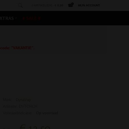
0 ARTIKEL(EN) -
€ 0,00
MIJN ACCOUNT
XTRAS
# SALE #
gscode: "VAKANTIE".
Merk:
DynaVap
Artikelnr: DVTORCH
Voorraadindicatie:
Op voorraad
€ 12,50