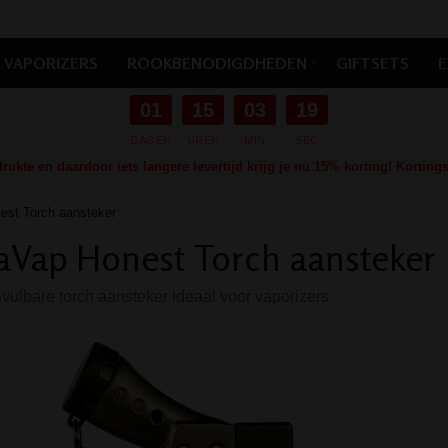
VAPORIZERS
ROOKBENODIGDHEDEN
GIFTSETS
E
01
15
03
18
DAGEN
UREN
MIN
SEC
ukte en daardoor iets langere levertijd krijg je nu 15% korting! Kortin
st Torch aansteker
Vap Honest Torch aansteker
ulbare torch aansteker ideaal voor vaporizers