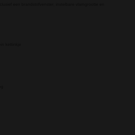
nclusief een brandstofvenster, instelbare vlamgrootte en
n kettinkje
ng