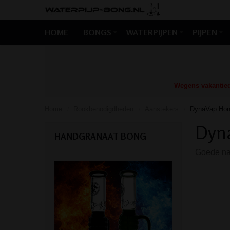
HOME
BONGS
WATERPIJPEN
PIJPEN
Wegens vakantiedr
Home
Rookbenodigdheden
Aanstekers
DynaVap Hone
/
/
/
Dyna
HANDGRANAAT BONG
Goede nav