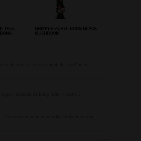
PLE 47 CM -
ETHEREAL BEAKER GLASS ICE
BONG 26 CM
D-SMOKE Intoxi
oie decoratie, zoals de dubbele "swirl" in de
De D-SMOKE Int
Penis Bong Kera
De Penis Bong K
bogen, zodat je de bong redelijk recht…
D-SMOKE Matrix 
De D-SMOKE Mat
uik. Deze glazen bong zonder kick hole heeft een
maalkamer…