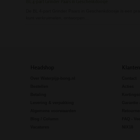
BL 4-part Grinder Paars in Geschenkdoosje
De BL 4-part Grinder Paars in Geschenkdoosje is een pra
kunt verkruimelen, ontworpen…
Headshop
Klanten
Over Waterpijp-bong.nl
Contact
Bestellen
Acties
Betaling
Kortings
Levering & verpakking
Garantie 
Algemene voorwaarden
Retourne
Blog / Column
FAQ - Vee
Vacatures
NIX18