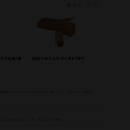
 3-PART SET
PEARL GRIP ACRYL BONG
NT
GREEN
Dab Pearls / Ter
ij het rollen van een perfecte joint. Deze eco trays
Upgrade je dab
Night Owl - Han
De Night Owl - 
 2 dingen dan: het moet je knetter…
D-SMOKE Peace