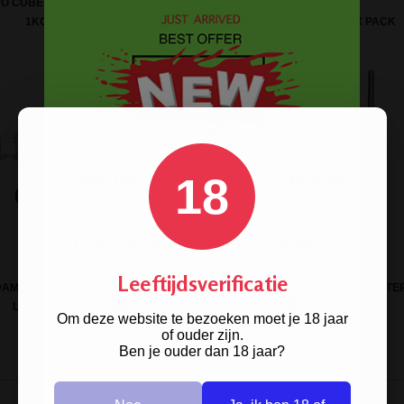
O CUBE NATURAL CHARCOAL
1KG 64 PCS
D-SMOKE DAB TOOLS - MIX PACK
18
Leeftijdsverificatie
AM MIXED GREEN DAB BONG -
VAPOCANE FUSION SET BONG ADAPTE
LIMITED EDITION
14/19
Om deze website te bezoeken moet je 18 jaar
of ouder zijn.
Ben je ouder dan 18 jaar?