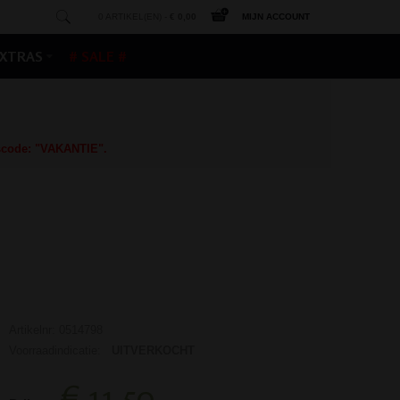
0 ARTIKEL(EN) -
€ 0,00
MIJN ACCOUNT
XTRAS
# SALE #
gscode: "VAKANTIE".
Artikelnr: 0514798
Voorraadindicatie:
UITVERKOCHT
€ 11,50