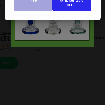
Nee
Ja, ik ben 18 of
s
ouder