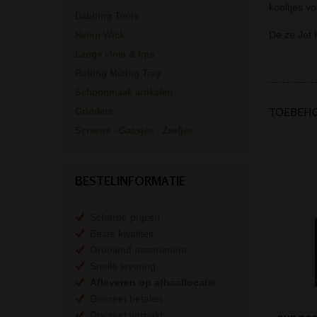
kooltjes v
Dabbing Tools
De ze Jet 
Hemp Wick
Lange vloei & tips
Rolling Mixing Tray
Schoonmaak artikelen
TOEBEH
Grinders
Screens - Gaasjes - Zeefjes
BESTELINFORMATIE
Scherpe prijzen
Beste kwaliteit
Groeiend assortiment
Snelle levering
Afleveren op afhaallocatie
Discreet betalen
Discreet verpakt