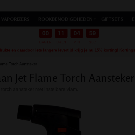
VAPORIZERS
ROOKBENODIGDHEDEN
GIFTSETS
E
00
11
04
58
DAGEN
UREN
MIN
SEC
ukte en daardoor iets langere levertijd krijg je nu 15% korting! Kortin
lame Torch Aansteker
an Jet Flame Torch Aansteker
 torch aansteker met instelbare vlam.