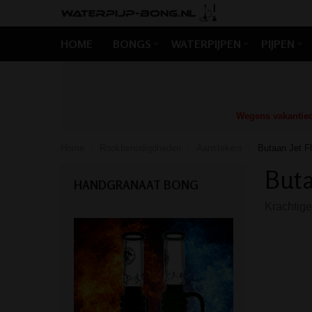
HOME
BONGS
WATERPIJPEN
PIJPEN
Wegens vakantiedr
Home
Rookbenodigdheden
Aanstekers
Butaan Jet F
/
/
/
Buta
HANDGRANAAT BONG
Krachtige