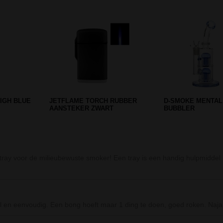
Prev
Next
GSCHAAL
PIEZO BLACK GOLD PIPE
MINI GLASS BONG
LIGHTER IN BOX
IN CASE - GRADIE
 tray voor de milieubewuste smoker! Een tray is een handig hulpmiddel b
 en eenvoudig. Een bong hoeft maar 1 ding te doen, goed roken. Naja,