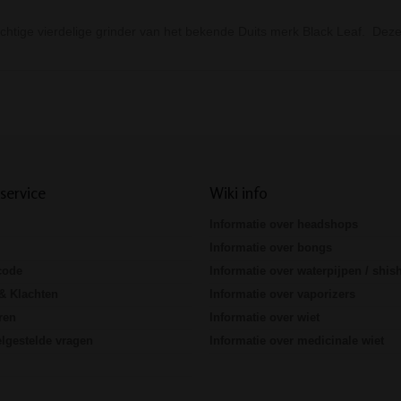
chtige vierdelige grinder van het bekende Duits merk Black Leaf. Deze
Prev
Next
service
Wiki info
Informatie over headshops
Informatie over bongs
code
Informatie over waterpijpen / shis
& Klachten
Informatie over vaporizers
ren
Informatie over wiet
lgestelde vragen
Informatie over medicinale wiet