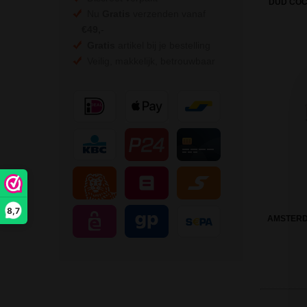
DUD COC
Nu
Gratis
verzenden vanaf
€49,
-
Gratis
artikel bij je bestelling
Veilig, makkelijk, betrouwbaar
8,7
AMSTERD