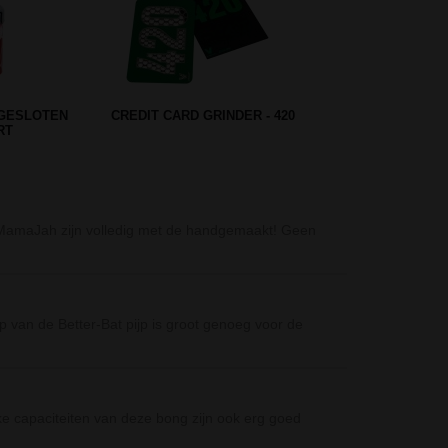
N - STORE
D-SMOKE MATRIX GRINDER 4-
PARTS 63 MM - GOLD
D-SMOKE Atmos
MamaJah zijn volledig met de handgemaakt! Geen
De D-SMOKE Atm
waarvan dit mo
Black Leaf Perc
op van de Better-Bat pijp is groot genoeg voor de
De Black Leaf P
handzaam, ma
CannaHeroes Gl
ke capaciteiten van deze bong zijn ook erg goed
Grappige bong u
mm• Downpipe: