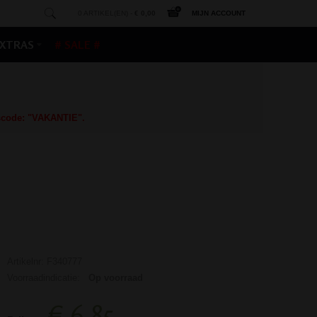
0 ARTIKEL(EN) -
€ 0,00
MIJN ACCOUNT
XTRAS
# SALE #
gscode: "VAKANTIE".
Artikelnr: F340777
Voorraadindicatie:
Op voorraad
€ 6,85