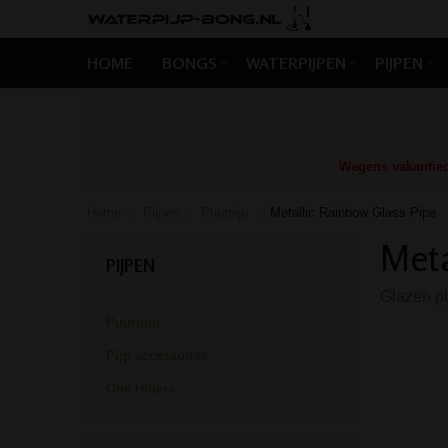
HOME
BONGS
WATERPIJPEN
PIJPEN
Wegens vakantiedr
Home
Pijpen
Puurpijp
Metallic Rainbow Glass Pipe
/
/
/
Meta
PIJPEN
Glazen pi
Puurpijp
Pijp accessoires
One Hitters