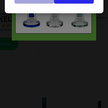
Prev
Next