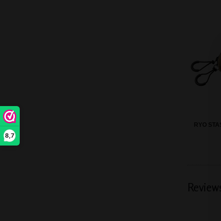
RYO STA
8,7
Review