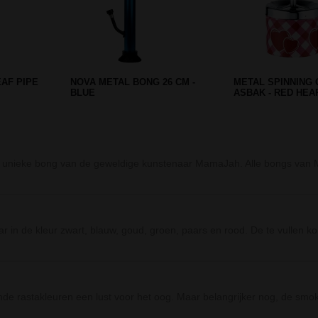
RAY GLASS
AUTOBAND ASBAK - 12,5 CM
RAW SLIDE TOP TI
STASH BOX
unieke bong van de geweldige kunstenaar MamaJah. Alle bongs van 
ar in de kleur zwart, blauw, goud, groen, paars en rood. De te vullen k
de rastakleuren een lust voor het oog. Maar belangrijker nog, de smo