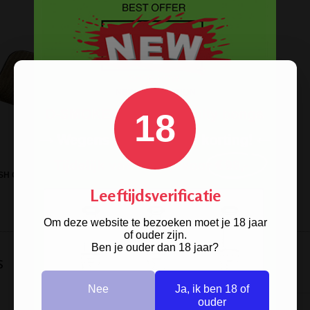
18
SH GROEN LINNEN ETUI ZAKJE
PIJP EN BONG TOOL 3-DELIG
Leeftijdsverificatie
Om deze website te bezoeken moet je 18 jaar
of ouder zijn.
Ben je ouder dan 18 jaar?
s
Nee
Ja, ik ben 18 of
ouder