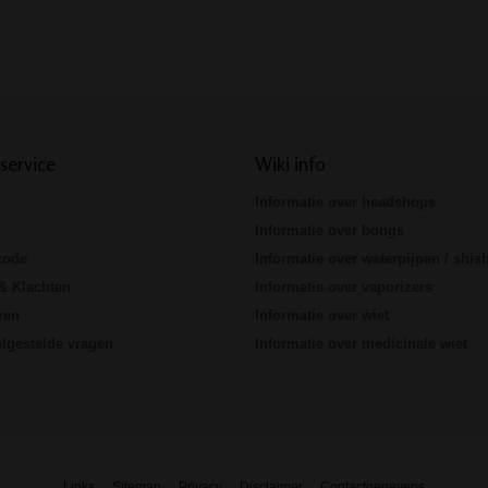
Prev
Next
service
Wiki info
Informatie over headshops
Informatie over bongs
code
Informatie over waterpijpen / shis
& Klachten
Informatie over vaporizers
ren
Informatie over wiet
lgestelde vragen
Informatie over medicinale wiet
Links
Sitemap
Privacy
Disclaimer
Contactgegevens