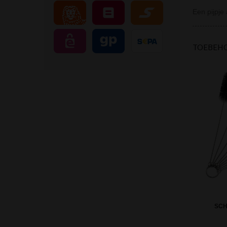
Een pijpje 
TOEBEH
SC