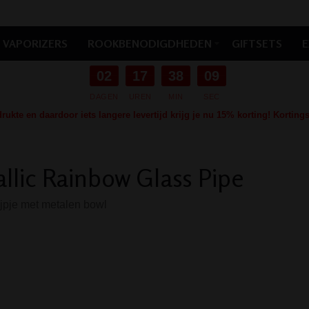
VAPORIZERS
ROOKBENODIGDHEDEN
GIFTSETS
E
02
17
38
08
DAGEN
UREN
MIN
SEC
ukte en daardoor iets langere levertijd krijg je nu 15% korting! Kortin
llic Rainbow Glass Pipe
jpje met metalen bowl