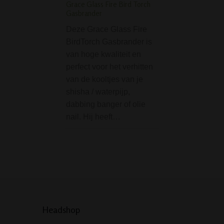
Grace Glass Fire Bird Torch
Glass Ice Bong
Gasbrander
De Night Owl - H
Deze Grace Glass Fire
Painted Glass Ice
BirdTorch Gasbrander is
een zeer fraaie ij
van hoge kwaliteit en
Wat opvalt aan d
perfect voor het verhitten
is uiteraard de pr
van de kooltjes van je
met de hand gesc
shisha / waterpijp,
nachtuil. Erg mo
dabbing banger of olie
nail. Hij heeft…
Headshop