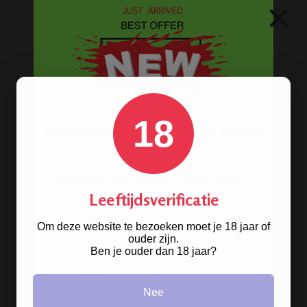
×
Discreet betalen
Discreet verpakt
Nu
Gratis
verzenden vanaf
€49,
-
Gratis
artikel bij je bestelling
Veilig, makkelijk, betrouwbaar
18
Leeftijdsverificatie
Om deze website te bezoeken moet je 18 jaar of
ouder zijn.
Ben je ouder dan 18 jaar?
Nee