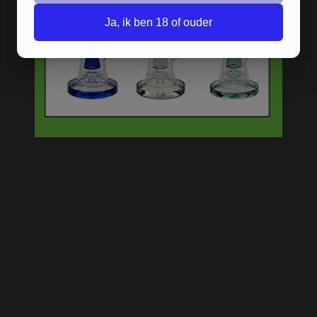
Ja, ik ben 18 of ouder
D-SMOKE MENTAL HIGH
GREEN BUBBLER