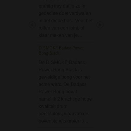
prahtig tray dat je zo in
filter is een zeer
gedachte doet verdwalen
pijp gemaakt va
in het diepe bos. Voor het
hout. De houten pi
rollen van een joint, of
mooi gegraveerd 
klaar maken van je…
er elegant uit. Het
een…
D-SMOKE Badass Power
Bong Black
Credit Card Grinder 
De D-SMOKE Badass
De Credit Card Gr
Power Bong Black is
420 is een handig
geweldige bong voor het
grinder, zo groot 
echte werk. De Badass
bankpasje. Dit id
Power Bong bevat
formaat grinder pa
namelijk 2 krachtige hoge
portomenee, zoda
kwaliteit drum
deze altijd makke
percolators, waarvan de
kunt…
bovenste iets groter is…
Night Owl - Hand Pa