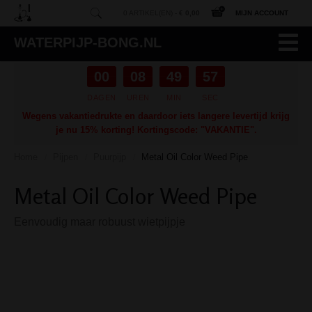
0 ARTIKEL(EN) -
€ 0,00
MIJN ACCOUNT
WATERPIJP-BONG.NL
00
08
49
56
DAGEN
UREN
MIN
SEC
Wegens vakantiedrukte en daardoor iets langere levertijd krijg
je nu 15% korting! Kortingscode: "VAKANTIE".
Home
Pijpen
Puurpijp
Metal Oil Color Weed Pipe
/
/
/
Metal Oil Color Weed Pipe
Eenvoudig maar robuust wietpijpje