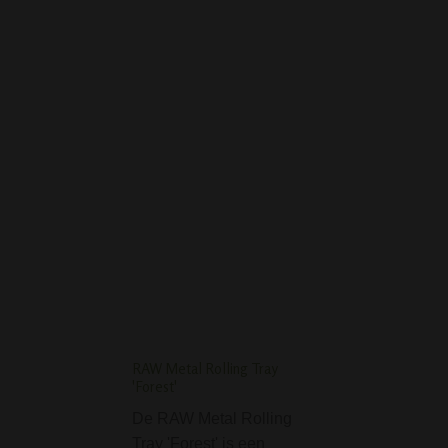
THUG LIFE RASTA
FRACTION BONG
CLIPPER FREE SPIRIT
RONDE AANSTEKER
RAW Metal Rolling Tray
Grote Houten Pijp 2
'Forest'
met Actieve Kool filt
De RAW Metal Rolling
De Grote Houten P
Tray 'Forest' is een
delig met Actieve