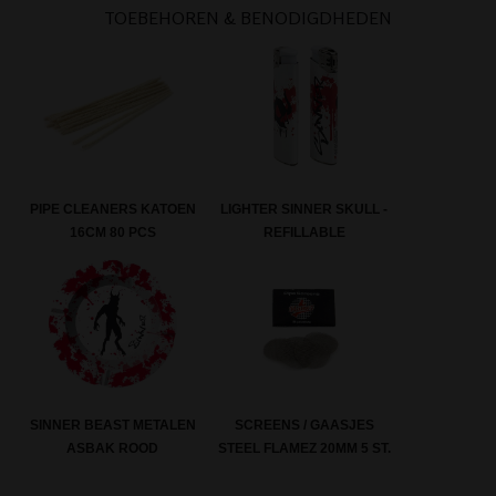
TOEBEHOREN & BENODIGDHEDEN
PIPE CLEANERS KATOEN
LIGHTER SINNER SKULL -
16CM 80 PCS
REFILLABLE
SINNER BEAST METALEN
SCREENS / GAASJES
ASBAK ROOD
STEEL FLAMEZ 20MM 5 ST.