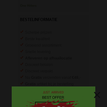
One Hitters
BESTELINFORMATIE
Scherpe prijzen
Beste kwaliteit
Groeiend assortiment
Snelle levering
Afleveren op afhaallocatie
Discreet betalen
Discreet verpakt
Nu
Gratis
verzenden vanaf
€49,
-
Gratis
artikel bij je bestelling
×
Veilig, makkelijk, betrouwbaar