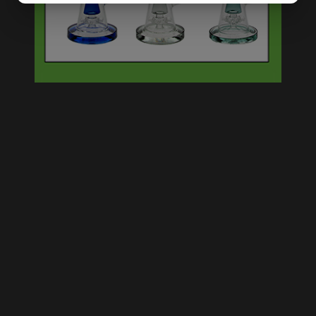
DREAMLINER DECO BLUE
SHISHA 1 SLANG
YINGYANG GRINDER - 50
MM - METAAL - 3 PART