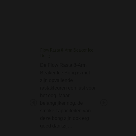
BLAZE FLASK ONE NOTCH
ICE BONG - WIT
Flow Rasta 8-Arm Beaker Ice
Black Leaf Bio-Clea
Bong
Concentrate
De Flow Rasta 8-Arm
Black Leaf Bio-C
Beaker Ice Bong is met
Concentrate, vloe
zijn opvallende
schoonmaakmidd
rastakleuren een lust voor
Black Leaf, is een
het oog. Maar
milieuvriendelijk
belangrijker nog, de
reinigingsconcent
smoke capaciteiten van
voor het efficiënt
deze bong zijn ook erg
schoonmaken va
goed dankzij…
en pijpen van gla
siliconen, acryl, ro