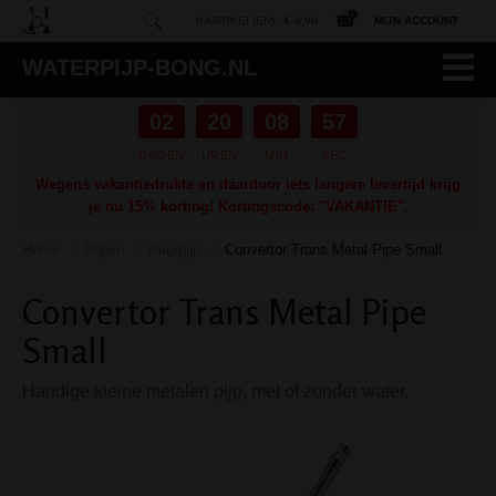
0 ARTIKEL(EN) -
€ 0,00
MIJN ACCOUNT
WATERPIJP-BONG.NL
02
20
08
56
DAGEN
UREN
MIN
SEC
Wegens vakantiedrukte en daardoor iets langere levertijd krijg
je nu 15% korting! Kortingscode: "VAKANTIE".
Home
Pijpen
Puurpijp
Convertor Trans Metal Pipe Small
/
/
/
Convertor Trans Metal Pipe
Small
Handige kleine metalen pijp, met of zonder water.