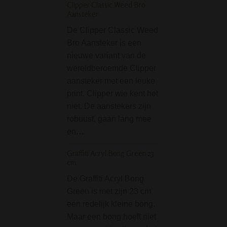
Clipper Classic Weed Bro
staal of aluminium
Aansteker
Deze…
De Clipper Classic Weed
Silver Colored Hem
Bro Aansteker is een
Gripper Acrylic Bon
nieuwe variant van de
wereldberoemde Clipper
De Silver Color
aansteker met een leuke
Leaf Gripper Acry
print. Clipper wie kent het
is door zijn handi
niet. De aanstekers zijn
uitvoerig ideaal in
robuust, gaan lang mee
gebruik. Waarom
en…
onderkant is een 
gripvormend ontw
Graffiti Acryl Bong Green 23
waardoor je de b
cm
stevig kunt…
De Graffiti Acryl Bong
Boost Pro Matt Bla
Green is met zijn 23 cm
7 mm Glass Bong - 
een redelijk kleine bong.
Maar een bong hoeft niet
Deze Boost Pro 