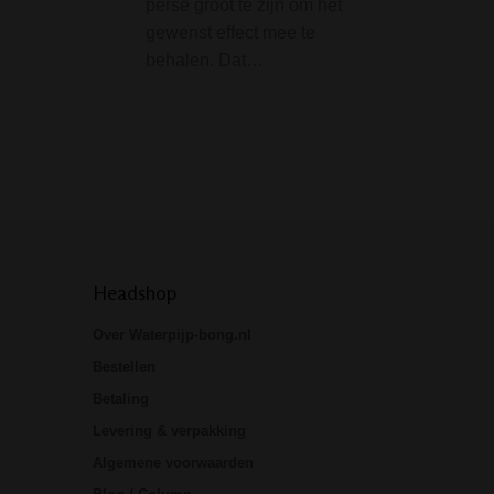
perse groot te zijn om het
Ice Bong Black - 
gewenst effect mee te
Medium is een ve
behalen. Dat…
dat je een super d
zal geven! Deze 
is uitgevoerd met
accenten…
Headshop
Over Waterpijp-bong.nl
Bestellen
Betaling
Levering & verpakking
Algemene voorwaarden