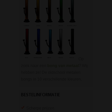
Op
zoek naar een
bong van metaal
? Wij
hebben ze! De oldschool metalen
bongs in 10 verschillende kleuren.
BESTELINFORMATIE
Scherpe prijzen