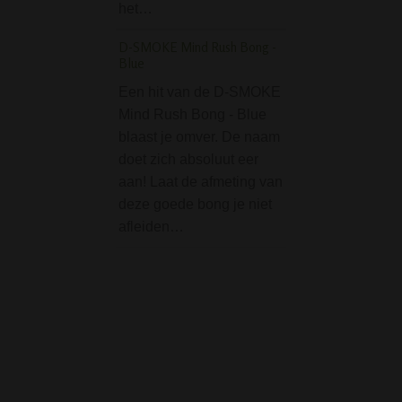
het…
Queen' pijp van '
Leaf' gemaakt va
D-SMOKE Mind Rush Bong -
aluminium, een g
Blue
filteradapter met 
Een hit van de D-SMOKE
koolfilters en 10 
Mind Rush Bong - Blue
koolfilters. De
blaast je omver. De naam
filteradapter kan
doet zich absoluut eer
Stash Book Alien Visi
aan! Laat de afmeting van
small
deze goede bong je niet
afleiden…
De Stash Book Al
Visitor - small is 
geheim "boek" waa
stash in kunt bew
Het is geen echt 
maar het ziet er zo
terwijl het in…