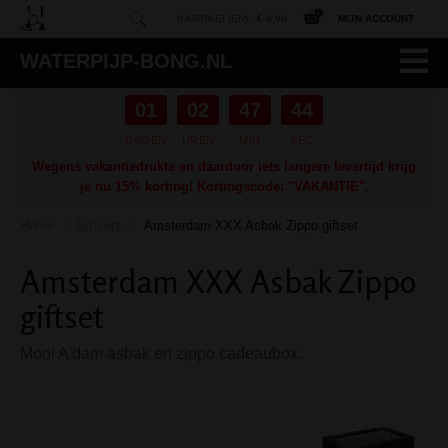
0 ARTIKEL(EN) -
€ 0,00
MIJN ACCOUNT
WATERPIJP-BONG.NL
01
02
47
44
DAGEN
UREN
MIN
SEC
Wegens vakantiedrukte en daardoor iets langere levertijd krijg
je nu 15% korting! Kortingscode: "VAKANTIE".
Home
Giftsets
Amsterdam XXX Asbak Zippo giftset
/
/
Amsterdam XXX Asbak Zippo
giftset
Mooi A'dam asbak en zippo cadeaubox.