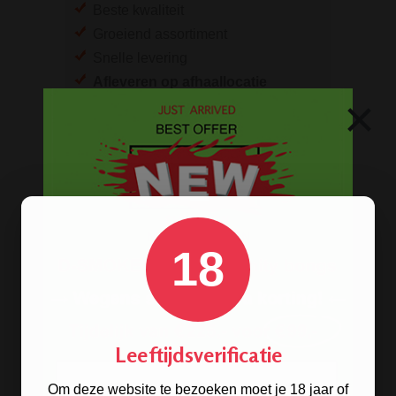
Beste kwaliteit
Groeiend assortiment
Snelle levering
Afleveren op afhaallocatie
×
Discreet betalen
Discreet verpakt
Nu
Gratis
verzenden vanaf
€49,
-
Gratis
artikel bij je bestelling
Veilig, makkelijk, betrouwbaar
18
Leeftijdsverificatie
Om deze website te bezoeken moet je 18 jaar of