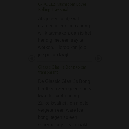
G-ROLLZ Mushroom Lover
Phoenix Rainbow Fr
Rolling Tray Small
Bong 44 cm
Als je een jointje wil
De Phoenix Rai
draaien of een pijp / bong
Freezable Bong i
wil klaarmaken, dan is het
geweldig invriesb
handig met een tray te
bong, een echte
werken. Hierop kan je al
eyecatcher en
je spul op kwijt…
performance-bees
één. Deze 44 cm
Glassic Glas IJs Bong 30 cm
bong combineert s
transparant
functionaliteit en 
De Glassic Glas IJs Bong
een extreem soep
heeft een zeer goede prijs
rookervaring…
kwaliteit verhouding.
Screen Queen pijp m
Zulke kwaliteit, en niet te
Filter adapter - Grijs
vergeten een ware ice
bong, tegen zo een
De 'Screen Queen'
scherpe prijs. Dat maakt
bevat een kleine 