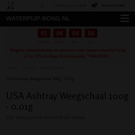
0 ARTIKEL(EN) -
€ 0,00
MIJN ACCOUNT
WATERPIJP-BONG.NL
01
06
04
55
DAGEN
UREN
MIN
SEC
Wegens vakantiedrukte en daardoor iets langere levertijd krijg
je nu 15% korting! Kortingscode: "VAKANTIE".
Home
Extras
Weegschalen
/
/
/
USA Ashtray Weegschaal 100g - 0.01g
USA Ashtray Weegschaal 100g
- 0.01g
Een weegschaal vermomd als asbak.