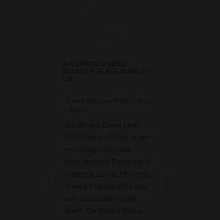
BULLFROG BENDED
BOUNCER GLASS BONG 23
CM
Boxed Black Leaf Bitch Bong
Boyscout Camoufla
- Roze
Zakmes
De Boxed Black Leaf
De Boyscout Cam
Bitch Bong - Roze is een
Zakmes is een
geweldige set voor
multifunctioneel 
cannababes! Deze set is
een goede grip. I
namelijk een echte must
om mee te nemen
have en bevat alles wat
survivallen, maar
een canababe nodig
gewoon voor thui
heeft. De Boxed Black…
alledaagse