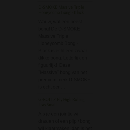
toepassingen. De
D-SMOKE Massive Triple
lengte van het…
Honeycomb Bong - Black
Shisha Al Malik Miss
Wauw, wat een beest
50 Cm
bong! De D-SMOKE
Massive Triple
De Shisha Al Mal
Honeycomb Bong -
Missour Gold 50 
Black is echt een zwaar
een opvallende wa
dikke bong. Letterlijk en
Deze shisha is pr
figuurlijk! Deze
gedecoreerd met
"Massive" bong van het
goudkleurige acc
premium merk D-SMOKE
De shisha is voor
is echt een…
een goede tabak
niet onbelangrij
G-ROLLZ Fly High Rolling
Tray Small
Stash Battery AA Pen
Als je een jointje wil
De Stash Battery
draaien of een pijp / bong
Penlight is een g
wil klaarmaken, dan is het