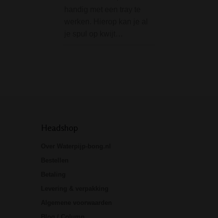
pillendoosje of st
handig met een tray te
box in de vorm v
werken. Hierop kan je al
batterij. (type AA)
je spul op kwijt…
batterij heeft een
onopvallende sch
Je kunt hier…
Headshop
Over Waterpijp-bong.nl
Bestellen
Betaling
Levering & verpakking
Algemene voorwaarden
Blog / Column