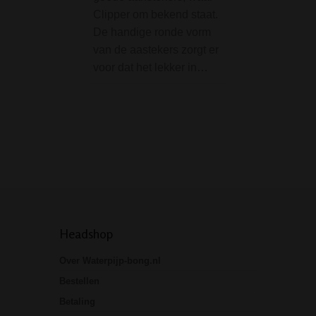
Clipper om bekend staat.
V2 Spiral Percola
De handige ronde vorm
Bong Green is ee
van de aastekers zorgt er
de betere bongs in
voor dat het lekker in…
prijsklasse! Voor
een spiraal percol
diffuser en splas
Tevens voorzien 
notches voor…
Headshop
Over Waterpijp-bong.nl
Bestellen
Betaling