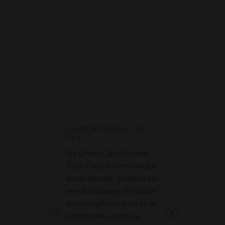
GRAFFITI ACRYL BONG 30
CM
Credit Card Grinder - Ying-
D-SMOKE Ring of In
Yang
Bong - Blue
De Credit Card Grinder -
Op zoek naar ee
Ying-Yang is een handige
die niet alleen in
platte grinder, zo groot als
maakt met zijn lo
een bankpasje. Dit ideale
maar ook met zijn
formaat grinder past zo in
prestaties? De
portomenee, zodat je
blauwe Ring of In