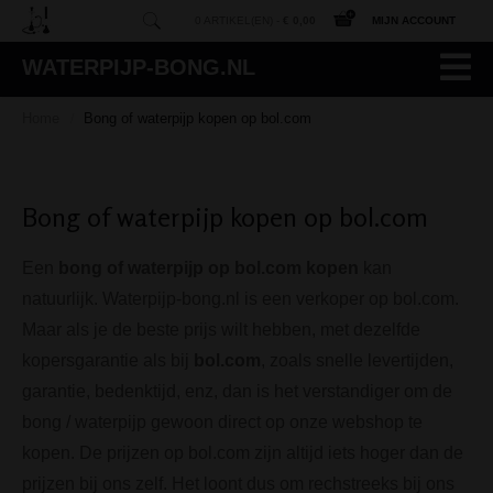
0 ARTIKEL(EN) -
€ 0,00
MIJN ACCOUNT
WATERPIJP-BONG.NL
Home
Bong of waterpijp kopen op bol.com
/
Bong of waterpijp kopen op bol.com
Een
bong of waterpijp op bol.com kopen
kan
natuurlijk. Waterpijp-bong.nl is een verkoper op bol.com.
Maar als je de beste prijs wilt hebben, met dezelfde
kopersgarantie als bij
bol.com
, zoals snelle levertijden,
garantie, bedenktijd, enz, dan is het verstandiger om de
bong / waterpijp gewoon direct op onze webshop te
kopen. De prijzen op bol.com zijn altijd iets hoger dan de
prijzen bij ons zelf. Het loont dus om rechstreeks bij ons