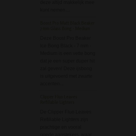
deze altijd makkelijk mee
Bong van D-SMO
kunt nemen…
een meesterwerk
glasblazerskuns
Boost Pro Matt Black Beaker
7 mm Glass Bong - Medium
Angelo Pipe Cleaner
100 stuks
Deze Boost Pro Beaker
Ice Bong Black - 7 mm -
De Angelo Pipe 
Medium is een vette bong
155 mm 100 stuks
dat je een super duper hit
ideaal en onmisba
zal geven! Deze ijsbong
het schoonmaken
is uitgevoerd met zwarte
een pijp(je). Ook 
accenten…
deze ter gebruike
smalle / nauwe
Clipper Fluo Leaves
downstems (down
Refillable Lighters
en chillums). D
De Clipper Fluo Leaves
Thug Life OG Series 
Refillable Lighters zijn
Percolator Bong Gr
prachtige en vooral
goede aanstekers, waar
De Thug Life OG 