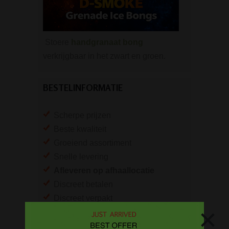
Stoere
handgranaat bong
verkrijgbaar in het zwart en groen.
BESTELINFORMATIE
Scherpe prijzen
Beste kwaliteit
Groeiend assortiment
Snelle levering
Afleveren op afhaallocatie
Discreet betalen
Discreet verpakt
×
Nu
Gratis
verzenden vanaf
€49,
-
Gratis
artikel bij je bestelling