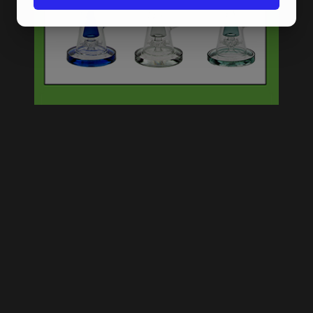
GLASSIC GLAS IJS BONG
30 CM TRANSPARANT
D-SMOKE MENTAL HIGH
PINK BUBBLER