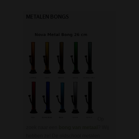
METALEN BONGS
Op
zoek naar een
bong van metaal
? Wij
hebben ze! De oldschool metalen