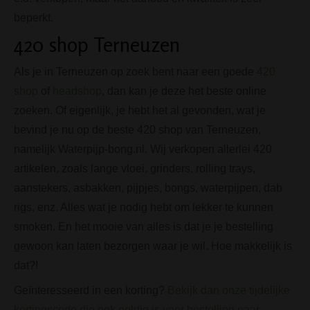
beperkt.
420 shop Terneuzen
Als je in Terneuzen op zoek bent naar een goede
420
shop
of
headshop
, dan kan je deze het beste online
zoeken. Of eigenlijk, je hebt het al gevonden, wat je
bevind je nu op de beste 420 shop van Terneuzen,
namelijk Waterpijp-bong.nl. Wij verkopen allerlei 420
artikelen, zoals lange vloei, grinders, rolling trays,
aanstekers, asbakken, pijpjes, bongs, waterpijpen, dab
rigs, enz. Alles wat je nodig hebt om lekker te kunnen
smoken. En het mooie van alles is dat je je bestelling
gewoon kan laten bezorgen waar je wil. Hoe makkelijk is
dat?!
Geïnteresseerd in een korting?
Bekijk dan onze tijdelijke
kortingscode die ook geldig is voor bestelling naar