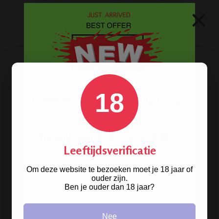
×
Snelle levering
Afleveren op afhaallocatie
Discreet betalen
Discreet verpakt
Nu
Gratis
verzenden vanaf
€49,
-
Gratis
artikel bij je bestelling
Veilig, makkelijk, betrouwbaar
18
Leeftijdsverificatie
Om deze website te bezoeken moet je 18 jaar of
ouder zijn.
Ben je ouder dan 18 jaar?
Nee