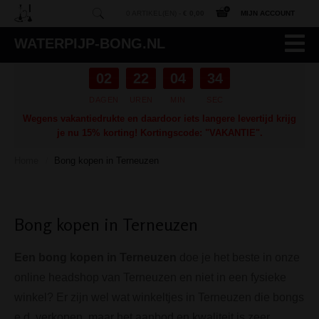
0 ARTIKEL(EN) -
€ 0,00
MIJN ACCOUNT
WATERPIJP-BONG.NL
02
22
04
33
DAGEN
UREN
MIN
SEC
Wegens vakantiedrukte en daardoor iets langere levertijd krijg
je nu 15% korting! Kortingscode: "VAKANTIE".
Home
Bong kopen in Terneuzen
/
Bong kopen in Terneuzen
Een bong kopen in Terneuzen
doe je het beste in onze
online headshop van Terneuzen en niet in een fysieke
winkel? Er zijn wel wat winkeltjes in Terneuzen die bongs
e.d. verkopen, maar het aanbod en kwaliteit is zeer