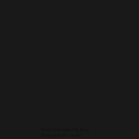
THUG LIFE STRAIGHT
KAWUM ONE HITTER
D-SMOKE MASSIVE
TRIPLE HONEYCOMB
BONG - BLACK
Black Leaf 9mm Big Boss
Babi pijp met rasta 
Bong with pre-cooler