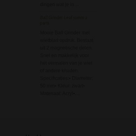
10-delige set
dingen wat je in…
schoonmaakborstelt
Ball Grinder Leaf 50mm 2
Als je een borstelt
parts
kopen voor het
Mooie Ball Grinder met
schoonmaken van 
wietblad opdruk. Bestaat
downpipe, downs
uit 2 magnetische delen.
chillum, waterpjjp
Snel en makkelijk voor
bong, dan biedt 
het vermalen van je wiet
hoge kwaliteit 10
of andere kruiden.
roestvrij stalen se
Specificaties:• Diameter:
uitkomst. Bij ee
50 mm• Kleur: zwart•
Materiaal: Acryl•…