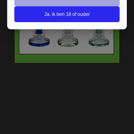
Ja, ik ben 18 of ouder
MUSHROOM BOLT GLASS
BONG - 26 CM