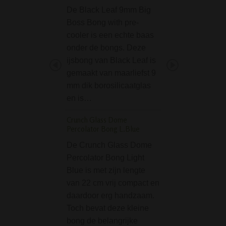
De Babi pijp met 
De Black Leaf 9mm Big
decoratie is een fi
Boss Bong with pre-
houten pijpje, vo
cooler is een echte baas
decoratie in de 
onder de bongs. Deze
rastakleuren. Len
ijsbong van Black Leaf is
cm.
gemaakt van maarliefst 9
Phoenix Freezable G
mm dik borosilicaatglas
Dream Bong - Blue
en is…
De Phoenix Free
Crunch Glass Dome
Glycerine Dream 
Percolator Bong L.Blue
Blue combineert 
De Crunch Glass Dome
opvallend design
Percolator Bong Light
extra koeling voo
Blue is met zijn lengte
zachtere rookerva
van 22 cm vrij compact en
Deze bong zelf be
daardoor erg handzaam.
2 delen. De hals i
Toch bevat deze kleine
voorzien van ee
bong de belangrijke