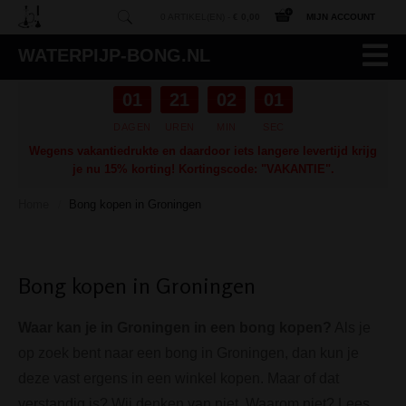
0 ARTIKEL(EN) -
€ 0,00
MIJN ACCOUNT
WATERPIJP-BONG.NL
01
21
02
00
DAGEN
UREN
MIN
SEC
Wegens vakantiedrukte en daardoor iets langere levertijd krijg
je nu 15% korting! Kortingscode: "VAKANTIE".
Home
Bong kopen in Groningen
/
Bong kopen in Groningen
Waar kan je in Groningen in een bong kopen?
Als je
op zoek bent naar een bong in Groningen, dan kun je
deze vast ergens in een winkel kopen. Maar of dat
verstandig is? Wij denken van niet. Waarom niet? Lees