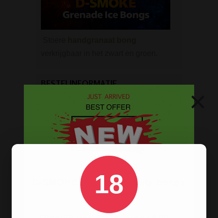
Stoere
handgranaat bong
verkrijgbaar in het zwart en groen.
BESTELINFORMATIE
×
Scherpe prijzen
Beste kwaliteit
Groeiend assortiment
Snelle levering
Afleveren op afhaallocatie
18
Discreet betalen
Discreet verpakt
Nu
Gratis
verzenden vanaf
€49,
-
Gratis
artikel bij je bestelling