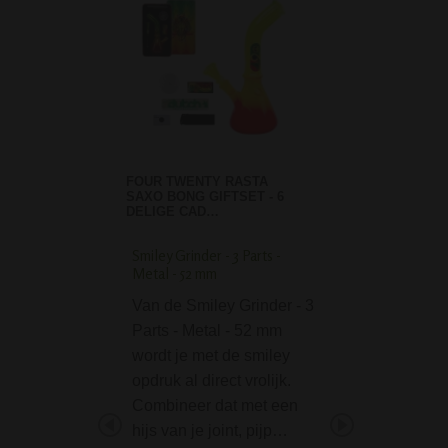
FOUR TWENTY RASTA
SAXO BONG GIFTSET - 6
DELIGE CAD…
Smiley Grinder - 3 Parts -
YingYang Grinder - 
Metal - 52 mm
Metaal - 3 part
Van de Smiley Grinder - 3
De metalen 3-del
Parts - Metal - 52 mm
YingYang Grinder
wordt je met de smiley
degelijke grinder 
opdruk al direct vrolijk.
dagelijks vermale
Combineer dat met een
wiet of andere kr
hijs van je joint, pijp…
De grinder heeft 