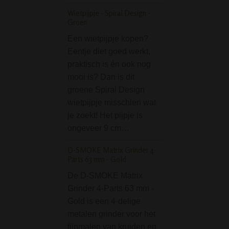
diameter van 50
Wietpijpje - Spiral Design -
hoogte van 30…
Groen
Drupal Acryl Bong 5
Een wietpijpje kopen?
geel/paars
Eentje diet goed werkt,
praktisch is én ook nog
De Drupal acryl b
mooi is? Dan is dit
met een lengte v
groene Spiral Design
vrij groot. Het bre
wietpijpje misschien wat
mondstuk zet lek
je zoekt! Het pijpje is
tegen de mond. Id
ongeveer 9 cm…
het grote waterres
Specificaties:• H
D-SMOKE Matrix Grinder 4-
cm• Diameter: 5
Parts 63 mm - Gold
Wiet Kaartspel - Pla
De D-SMOKE Matrix
Cards Deck
Grinder 4-Parts 63 mm -
Gold is een 4-delige
Een potje kaart m
metalen grinder voor het
een heerlijke joint
fijnmalen van kruiden en
Heerlijk! Kies da