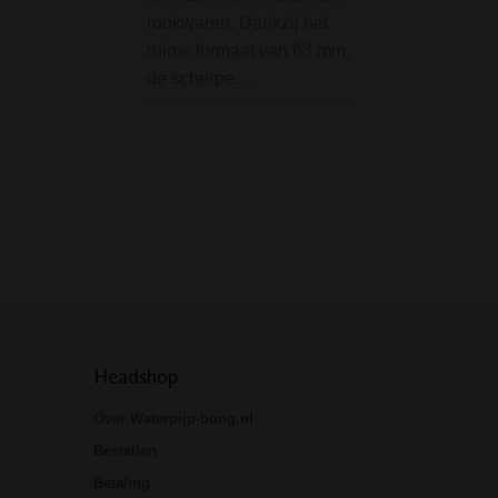
rookwaren. Dankzij het
voor dit internati
ruime formaat van 63 mm,
standaard kaartsp
de scherpe…
wietblad opdruk.
voor thuis, maar 
leuk als cadeau 
Headshop
Over Waterpijp-bong.nl
Bestellen
Betaling