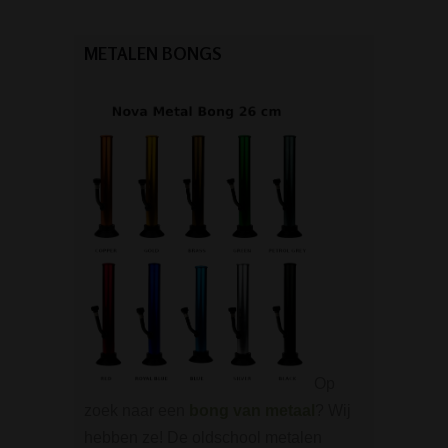
METALEN BONGS
Op
zoek naar een
bong van metaal
? Wij
hebben ze! De oldschool metalen