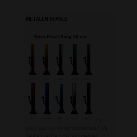
METALEN BONGS
Op
zoek naar een
bong van metaal
? Wij
hebben ze! De oldschool metalen