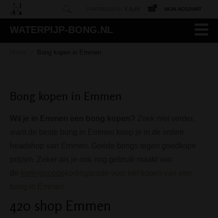
0 ARTIKEL(EN) -
€ 0,00
MIJN ACCOUNT
WATERPIJP-BONG.NL
Home
Bong kopen in Emmen
/
Bong kopen in Emmen
Wil je in Emmen een bong kopen?
Zoek niet verder,
want de beste bong in Emmen koop je in de online
headshop van Emmen. Goede bongs tegen goedkope
prijzen. Zeker als je ook nog gebruik maakt van
de
kortingscode
kortingscode voor het kopen van een
bong in Emmen.
420 shop Emmen