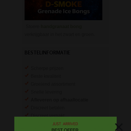
Stoere
handgranaat bong
verkrijgbaar in het zwart en groen.
BESTELINFORMATIE
Scherpe prijzen
Beste kwaliteit
Groeiend assortiment
Snelle levering
Afleveren op afhaallocatie
Discreet betalen
Discreet verpakt
×
Nu
Gratis
verzenden vanaf
€49,
-