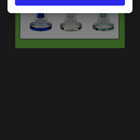
YIN YANG ACRYL BONG 32
CM BLACK
BLACK LEAF CARBALL
ACTIEVE KOOL ADAPTER