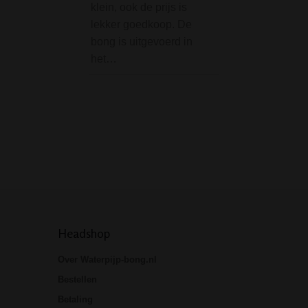
Mooie Ball Grinde
klein, ook de prijs is
nummer 8. Bestaat
lekker goedkoop. De
magnetische dele
bong is uitgevoerd in
en makkelijk voor
het…
vermalen van je w
andere kruiden.
Specificaties:• Di
50 mm• Kleur: zwa
Materiaal: Acryl•
Headshop
Over Waterpijp-bong.nl
Bestellen
Betaling