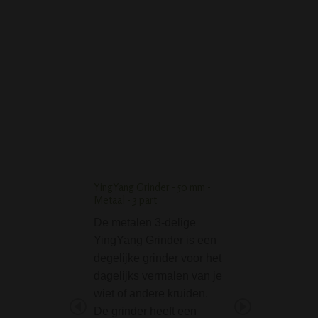
CLIPPER METAL GREEN
ICY (GRADIENT) IN GIFT
BOX
YingYang Grinder - 50 mm -
Angelo Spin Ashtray 
Metaal - 3 part
cm
De metalen 3-delige
De Angelo Spin A
YingYang Grinder is een
Glass 9,5 cm is e
degelijke grinder voor het
mooie glazen asb
dagelijks vermalen van je
betreft een zoge
wiet of andere kruiden.
"spinning" asbak
De grinder heeft een
asbak is daardoo