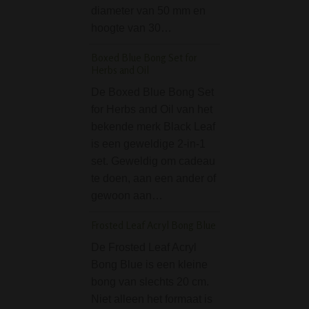
diameter van 50 mm en
gesloten, waardo
hoogte van 30…
nare asbakgeurtj
verspreiden. Nada
Boxed Blue Bong Set for
as…
Herbs and Oil
D-SMOKE High Impa
De Boxed Blue Bong Set
Bong
for Herbs and Oil van het
bekende merk Black Leaf
Je wil een goede
is een geweldige 2-in-1
kopen? De D-S
set. Geweldig om cadeau
High Impact Blue
te doen, aan een ander of
doe je absoluut e
gewoon aan…
goede koop, want
bong bevat alles 
Frosted Leaf Acryl Bong Blue
zoekt. Deze moo
De Frosted Leaf Acryl
blauwe bong van
Bong Blue is een kleine
Grinder Eightball 5
bong van slechts 20 cm.
parts zwart
Niet alleen het formaat is