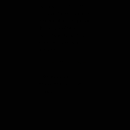
Slim 2-In-1
De Grace Glass Classic
Ice Bong Green - 7 mm is
Smoking Deluxe 
een prachtige bong waar
Size Slim 2 in 1
de luxe vanaf straalt.
Deluxe is de were
Deze zware bong is een
verkochte vloei v
klassiek model en valt
Smoking. In de ja
niet voor…
negentig werd de
vloei ontwikkeld.
Sinner Skull Metalen Asbak
Luxe vloei is…
rood
Graffiti Acryl Bong 
Toffe asbak van
metaal met Skull van
De Graffiti Acryl 
Sinner.
cm is een prachti
Zoals de naam do
vermoeden, is de
volledig voorzien
graffiti art. Dat is
eens wat anders 