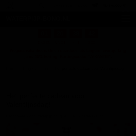
×
0 ARTIKEL(EN) -
€ 0,00
MIJN ACCOUNT
WATERPIJP-BONG.NL
01
20
38
41
DAGEN
UREN
MIN
SEC
Wegens vakantiedrukte en daardoor iets langere levertijd krijg
je nu 15% korting! Kortingscode: "VAKANTIE".
Home
Blog / Column
Het perfecte cadeau voor Valentijnsdag!
/
/
Het perfecte cadeau voor
Valentijnsdag!
Geschreven door:
Waterpijp-bong.nl
Publiceren in Blog