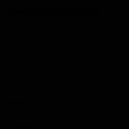
Valentijnsdag kortingscode
Heb je iets moois gevonden om te geven met valentijn?
Reken dan je bestelling af met onze aantrekkelijke
valentijnsdag kortingscode. Gebruik code
VALENTIJN
bij
het bestellen. (Geldig t/m 14 februari 2025) Hiermee krijg
je
15% korting
op je bestelling. (m.u.v. reeds afgeprijsde
artikelen en niet i.c.m. andere kortingscodes)
Reviews