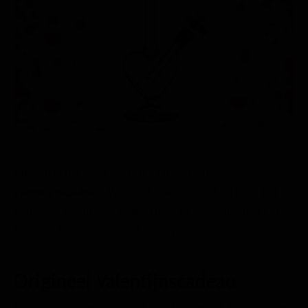
Elk jaar is het weer zoeken naar een leuk
valentijnscadeau
. Wees dit jaar origineel en koop het
perfecte cadeau voor hem of haar bij waterpijp-bong.nl.
Lees snel verder voor leuke suggesties en ideeën.
Origineel Valentijnscadeau
Doe dit keer eens origineel. Geef je partner dit jaar geen