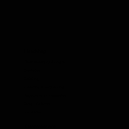
een…
Headshop
Over Waterpijp-bong.nl
Bestellen
Betaling
Levering & verpakking
Algemene voorwaarden
Blog / Column
Vacatures
Klantenservice