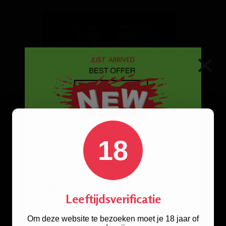
×
18
Cannabis liefhebber opgelet!
Op dit moment hebben
wij een geweldige
Leeftijdsverificatie
tijdelijke korting!
Stoere
handgranaat bong
Om deze website te bezoeken moet je 18 jaar of