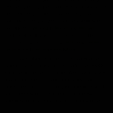
bloemen, geen ring, geen parfum. Nee, koop dit jaar eens
een moeie bong. En niet zomaar een bong, maar
natuurlijk een bong dat goed past in het Valentijnsthema,
namelijk een
roze bong in de vorm van een hart
, zoals
ook in de afbeelding hierboven is te zien. Een fijne
compacte bong van 22 cm hoog.
Deze bong met een
hartje is ook in het paars verkrijgbaar
.
Deze bong is uitgevoerd in het roze en daar waar het
water in moet is in de vorm van een hartje. Toepasselijker
kan je het niet hebben. En dat niet alleen, ook de bowl is
voorzien van eigen roze hartje. Wil je je liefde laten
blijken, geef dan deze roze bong voor valentijn en wordt
samen lekker stoned. Het perfecte en origineelste
valentijnscadeau, vooral voor haar, maar ook voor hem.