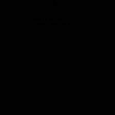
TITANIUM OIL NAIL -
18.8MM/14.5MM - MALE
Black Gold Hemp Leaf - 4
Black Leaf Stash B
Parts Grinder
Hout
De Black Gold Hemp
De Black Leaf St
Leaf - 4 Parts Grinder is
Medium Hout is 
een mooie grinder
handig klein opber
bestaande uit 4 delen. De
bewaardoos, voor 
grinder met een diameter
stash. Deze hout
van 58 mm bestaat ook
bevat een V-vorm
uit een fijnmazig
rolondersteuning,
filtercompartiment…
gemakkelijk kun
rollen van jointje
Grace Glass Classic Ice Bong
Green - 7 mm
Smoking Deluxe King