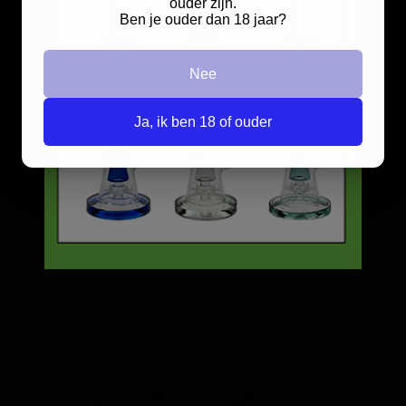
ouder zijn.
verkrijgbaar in het zwart en groen.
Doorgaan naar de kortingscode pagina?
Ben je ouder dan 18 jaar?
BESTELINFORMATIE
JA
Nee
Nee
Dit is een tijdelijke aanbieding en wordt slechts één keer weergegeven.
Scherpe prijzen
Ja, ik ben 18 of ouder
Beste kwaliteit
Groeiend assortiment
Snelle levering
Afleveren op afhaallocatie
Discreet betalen
Discreet verpakt
Nu
Gratis
verzenden vanaf
€49,
-
Gratis
artikel bij je bestelling
Veilig, makkelijk, betrouwbaar