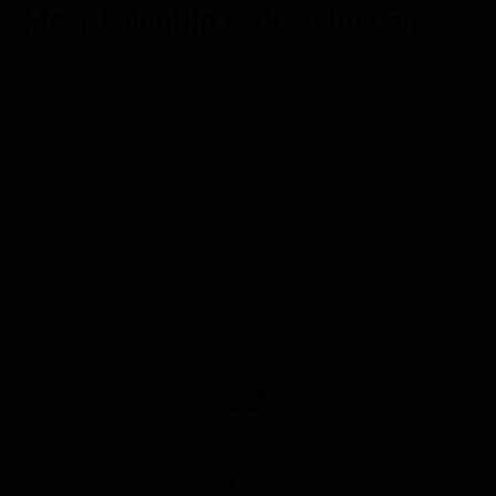
Meer Valentijn cadeau ideeën
Natuurlijk hebben we ook andere zeer geschikte bongs
voor valentijn. Wat denk je van een mooie
grote roze
bong van D-SMOKE
, voorzien van pearldrops op de
hals. Een erg vrouwelijke bong die het ook altijd goed
doet. Deze bong is voorzien een roze spiraalvormige
percolator en een roze splash guard. Oók is deze bong
geschikt voor ijs. Een mooie en vooral goede roze bong,
leuk om cadeau te doen.
Een andere bong perfect voor Valentijn is de glazen
Valentijn bong met hartjes
. Geheel in themastijl.