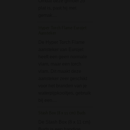
Omdat deze grinder zo
De D-SMOKE Ba
plat is, past hij met
Power Bong Pink 
gemak…
geweldige bong v
echte werk. De B
Hyper Torch Flame Eurojet
Power Bong beva
Aansteker
namelijk 2 kracht
De Hyper Torch Flame
kwaliteit drum
aansteker van Eurojet
percolators, waar
heeft een geen normale
bovenste iets gro
vlam, maar een torch
Phoenix Spiral Tripl
vlam. Dit maakt deze
Bong - Blue
aansteker zeer geschikt
voor het branden van je
De Phoenix Spiral
waterpijpkooltjes, gebruik
Freeze Bong - Blu
bij een…
een opvallende g
bong voor wie ho
Stash Box (8 x 11 cm) Buds
extra koele, zacht
De Stash Box (8 x 11 cm)
Dankzij het uniek
Buds is een handige
Freeze systeem b