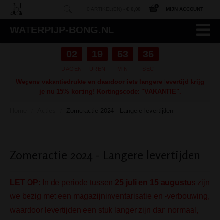
0 ARTIKEL(EN) -
€ 0,00
MIJN ACCOUNT
WATERPIJP-BONG.NL
02
19
53
34
DAGEN
UREN
MIN
SEC
Wegens vakantiedrukte en daardoor iets langere levertijd krijg
je nu 15% korting! Kortingscode: "VAKANTIE".
Home
Acties
Zomeractie 2024 - Langere levertijden
/
/
Zomeractie 2024 - Langere levertijden
LET OP
: In de periode tussen
25 juli en 15 augustu
s zijn
we bezig met een magazijninventarisatie en -verbouwing,
waardoor levertijden een stuk langer zijn dan normaal,