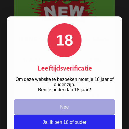
CREDIT CARD SCREWABLE
18
SMOKING PIPE
Leeftijdsverificatie
Om deze website te bezoeken moet je 18 jaar of
ouder zijn.
Ben je ouder dan 18 jaar?
METAL PURE PIPE
FLOWER DESIGN 7 CM
Nee
Ja, ik ben 18 of ouder