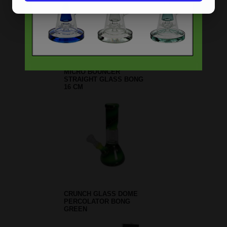
THC METALEN ASBAK
ROND
SCREEN QUEEN PIJP MET
ROYAL FILTER ADAPTER -
ZWART