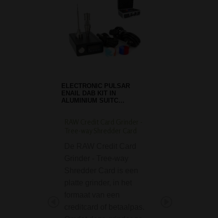
GRINDER ALUMINIUM
SINNER 2 PARTS ROOD
RAW Credit Card Grinder -
Pipecleaner 155 mm 
Tree-way Shredder Card
Handige pipe cle
De RAW Credit Card
pijp ragers, van 
Grinder - Tree-way
lang. Verpakking
Shredder Card is een
100 stuks.
platte grinder, in het
D-SMOKE Badass P
formaat van een
Bong Pink
creditcard of betaalpas.