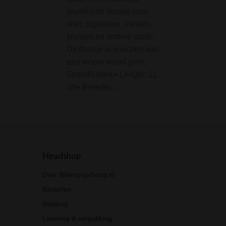
aluminium doosje voor
deze bong…
wiet, sigaretten, jointjes,
kruiden en andere stash.
Dit doosje is voorzien van
een mooie weed print.
Specificaties:• Lengte: 11
cm• Breedte:…
Headshop
Over Waterpijp-bong.nl
Bestellen
Betaling
Levering & verpakking