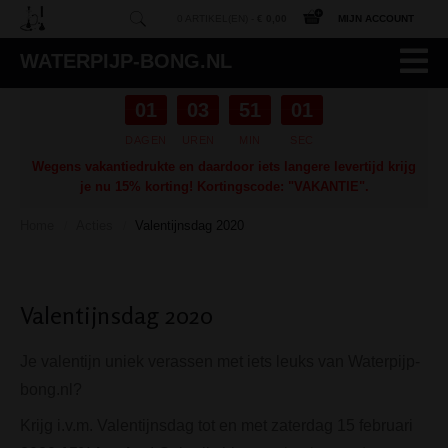
0 ARTIKEL(EN) -
€ 0,00
MIJN ACCOUNT
WATERPIJP-BONG.NL
01
03
51
01
DAGEN
UREN
MIN
SEC
Wegens vakantiedrukte en daardoor iets langere levertijd krijg
je nu 15% korting! Kortingscode: "VAKANTIE".
Home
Acties
Valentijnsdag 2020
/
/
Valentijnsdag 2020
Je valentijn uniek verassen met iets leuks van Waterpijp-
bong.nl?
Krijg i.v.m. Valentijnsdag tot en met zaterdag 15 februari