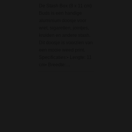
De Stash Box (8 x 11 cm)
Container 0,29 Lit
Buds is een handige
Zwart-Groen is ee
aluminium doosje voor
stash box voor he
wiet, sigaretten, jointjes,
bewaren van o.a. 
kruiden en andere stash.
en andere rookwa
Dit doosje is voorzien van
Tightpac is met
een mooie weed print.
gepatenteerde
Specificaties:• Lengte: 11
technologie vacu
cm• Breedte:…
luchtdicht…