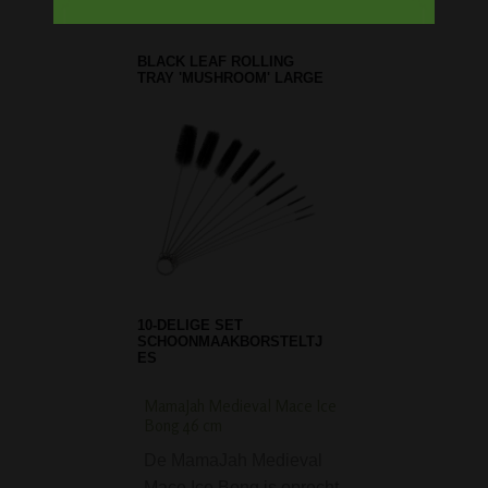
PHOENIX DRIPPER ICE
BONG - GREEN
BLACK LEAF ROLLING
TRAY 'MUSHROOM' SMALL
MamaJah Medieval Mace Ice
Grace Glass Pink M
Bong 46 cm
Perc Bong
De MamaJah Medieval
De Grace Glass P
Mace Ice Bong is oprecht
Mushroom Perc B