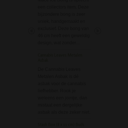
een collectors item. Deze
een compacte, stij
bijzondere bong is zeer
bong met een opv
uniek, handgemaakt en
design en uitste
exclusief. Deze bong van
functionaliteit. Da
46 cm heeft een geweldig
unieke roze padd
design, wat zonder…
percolatorontwer
de rook op speel
Cannabis Leaves Metalen
efficiënte…
Asbak
Transparant Unilite 
De Cannabis Leaves
Metalen Asbak is dé
Simpele maar go
asbak voor de cannabis
aansteker van Unil
liefhebber. Rook je
Wordt geleverd in
weleens een jointje, dan
transparante kleu
mistaat een dergelijke
Tightpac Vacuum Co
asbak als deze zeker niet.
0,29L Zwart-Groen
Stash Box (8 x 11 cm) Buds
De Tightpac Vac