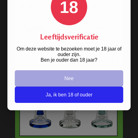
18
ANGEL RUBBER
AANSTEKER (NORMALE
VLAM)
Leeftijdsverificatie
Om deze website te bezoeken moet je 18 jaar of
ouder zijn.
Ben je ouder dan 18 jaar?
Nee
GRINDER PLAIN STICKER
50MM 2 PARTS METAL
Ja, ik ben 18 of ouder