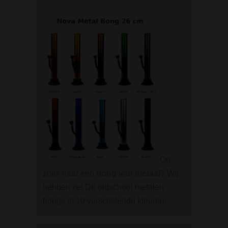
Op
zoek naar een
bong van metaal
? Wij
hebben ze! De oldschool metalen
bongs in 10 verschillende kleuren.