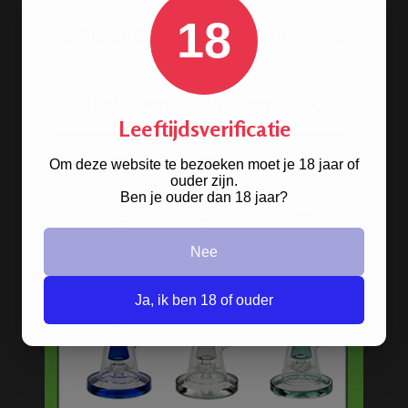
18
Leeftijdsverificatie
Om deze website te bezoeken moet je 18 jaar of
FLAMEZ YELLOW KING
ouder zijn.
SIZE SLIM LANGE VLOEI
Ben je ouder dan 18 jaar?
Nee
Ja, ik ben 18 of ouder
D-SMOKE HQ 4-PARTS
GRINDER GREEN