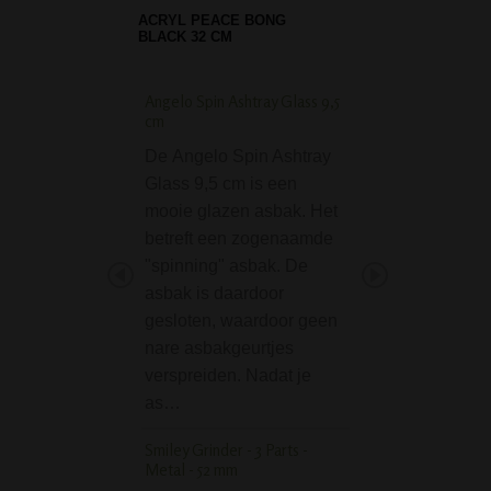
GRACE GLASS BLACK
TREE ARM PERC BONG -
LIMITED EDI…
Angelo Spin Ashtray Glass 9,5
Tiki Beaker Glass I
cm
cm
De Angelo Spin Ashtray
Deze stevige Tiki
Glass 9,5 cm is een
Glass Ice Bong 2
mooie glazen asbak. Het
IJsbong combinee
betreft een zogenaamde
klassiek ontwerp
"spinning" asbak. De
opvallende, kleurr
asbak is daardoor
graphics. De bong
gesloten, waardoor geen
cm hoog en gema
nare asbakgeurtjes
5 mm dik…
verspreiden. Nadat je
Grinder Plain Sticke
as…
parts metal
Smiley Grinder - 3 Parts -
Mooie grinder van
Metal - 52 mm
Deze grinder heef