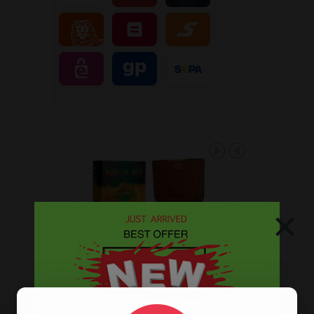
×
GREENLINE SPACE
MONKEY PERC ICE BONG