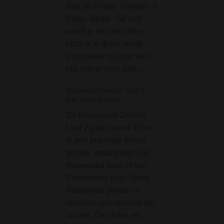
Van de Smiley Grinder - 3
magneetsluiting 
Parts - Metal - 52 mm
bestaat uit twee d
wordt je met de smiley
Ideale grinder va
opdruk al direct vrolijk.
diameter van 50
Combineer dat met een
je wiet te vermale
hijs van je joint, pijp…
Amsterdam Rasta Pe
Straight Bong
Rosewood Grinder Leaf 2-
part carved 45mm
De Amsterdam R
De Rosewood Grinder
Percolator Straig
Leaf 2-part carved 45mm
is een mooie rec
is een prachtige kleine
met een lengte v
grinder vervaardigd van
cm. Een welkome
Rosewood hout, of wel
kleurrijke glazen 
Palissander hout. Deze
deze prijsklasse 
Rosewood grinder is
glazen bongs. De
voorzien van metalen pin
is…
tanden. De onder- en…