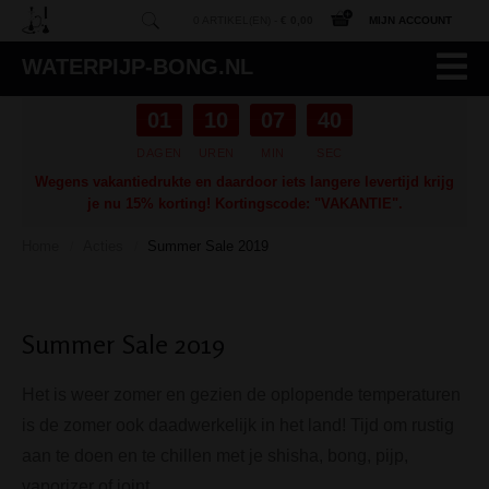
0 ARTIKEL(EN) -
€ 0,00
MIJN ACCOUNT
WATERPIJP-BONG.NL
01
10
07
40
DAGEN
UREN
MIN
SEC
Wegens vakantiedrukte en daardoor iets langere levertijd krijg
je nu 15% korting! Kortingscode: "VAKANTIE".
Home
Acties
Summer Sale 2019
/
/
Summer Sale 2019
Het is weer zomer en gezien de oplopende temperaturen
is de zomer ook daadwerkelijk in het land! Tijd om rustig
aan te doen en te chillen met je shisha, bong, pijp,
vaporizer of joint.