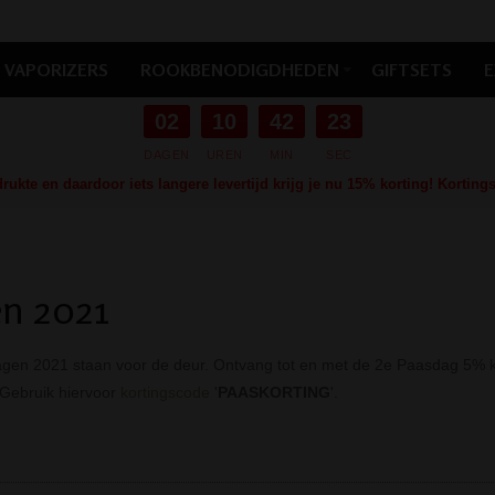
VAPORIZERS
ROOKBENODIGDHEDEN
GIFTSETS
E
02
10
42
23
DAGEN
UREN
MIN
SEC
ukte en daardoor iets langere levertijd krijg je nu 15% korting! Kortin
n 2021
en 2021 staan voor de deur. Ontvang tot en met de 2e Paasdag 5% kort
. Gebruik hiervoor
kortingscode
'
PAASKORTING
'.