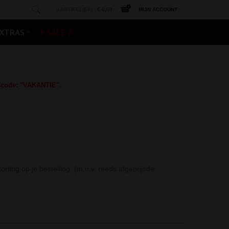
0 ARTIKEL(EN) -
€ 0,00
MIJN ACCOUNT
XTRAS
# SALE #
gscode: "VAKANTIE".
ing op je bestelling. (m.u.v. reeds afgeprijsde