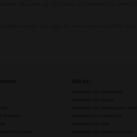
aporizen. Deze base pijp / hash oil pipe is te gebruiken voor allerlei 
uwelijk. Gruwelijk mooi, zwaar, dik, vet en vooraf erg gaaf! Een bon
Prev
Next
service
Wiki info
Informatie over headshops
Informatie over bongs
code
Informatie over waterpijpen / shis
& Klachten
Informatie over vaporizers
ren
Informatie over wiet
lgestelde vragen
Informatie over medicinale wiet