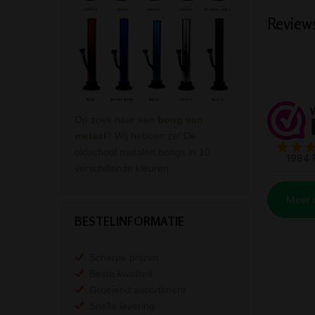
Review
Op zoek naar een
bong van
metaal
? Wij hebben ze! De
oldschool metalen bongs in 10
verschillende kleuren.
BESTELINFORMATIE
Scherpe prijzen
Beste kwaliteit
Groeiend assortiment
Snelle levering