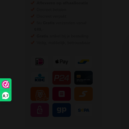
Afleveren op afhaallocatie
Discreet betalen
Discreet verpakt
Nu
Gratis
verzenden vanaf
€49,
-
Gratis
artikel bij je bestelling
Veilig, makkelijk, betrouwbaar
8,7