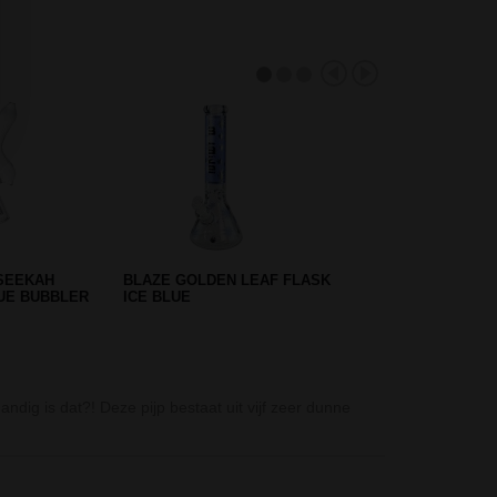
Thug Life Blue 
ig is dat?! Deze pijp bestaat uit vijf zeer dunne
De Thug Life Bl
Grace Glass Fir
Deze Grace Glas