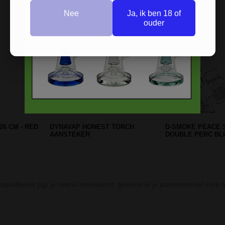
Nee
Ja, ik ben 18 of
ouder
Prev
Next
pvallende pijp je overal meeneemt, gewoon in je portemonnee! Hoe hand