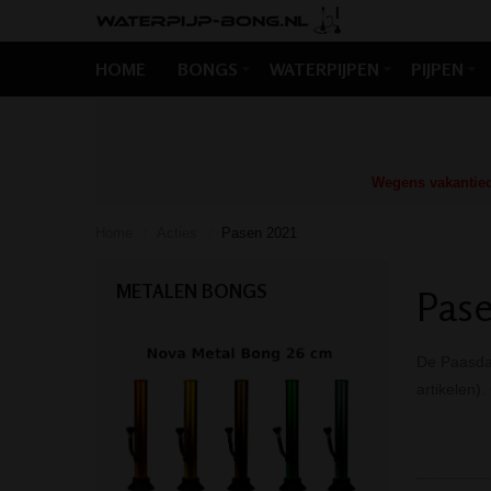
HOME
BONGS
WATERPIJPEN
PIJPEN
Wegens vakantiedr
Home
Acties
Pasen 2021
/
/
METALEN BONGS
Pase
De Paasdag
artikelen)