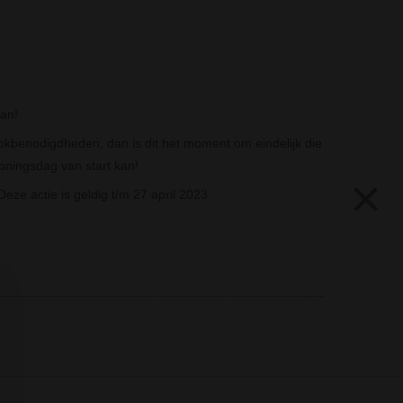
aan!
okbenodigdheden, dan is dit het moment om eindelijk die
Koningsdag van start kan!
×
ze actie is geldig t/m 27 april 2023.