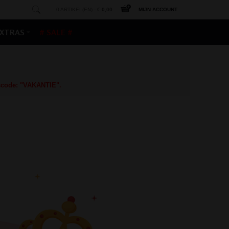
0 ARTIKEL(EN) -
€ 0,00
MIJN ACCOUNT
XTRAS
# SALE #
gscode: "VAKANTIE".