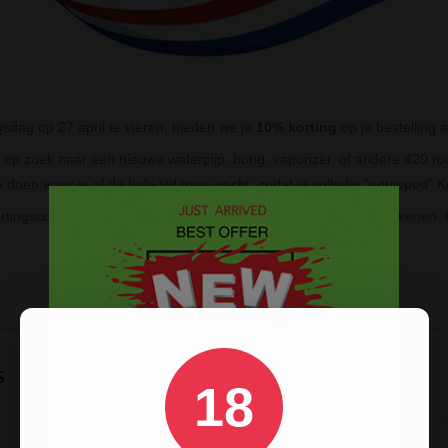
dag op 27 april te vieren, bieden we je
10% korting
op je bestelling 
 op zoek naar een nieuwe waterpijp, bong, vaporizer, of andere 420 ro
 doen waar je al de hele tijd mee wacht, zodat je volledig "equipped" 
ortingscode
EXTRA10
om de korting in de winkelwagen te verrekenen. De
s
18