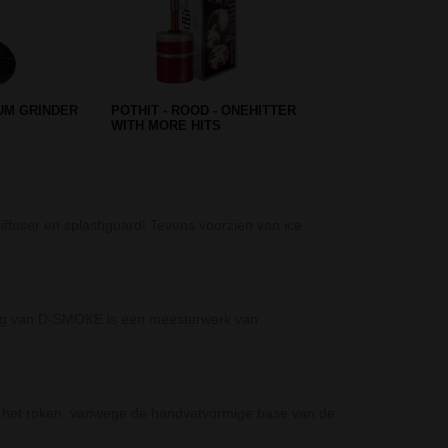
D-SMOKE Pure 9
iffuser en splashguard! Tevens voorzien van ice
D-SMOKE Pure 9
Grinder Plain S
Mooie grinder v
 Bong van D-SMOKE is een meesterwerk van
Pearl Grip Acry
De Pearl Grip A
Hoogte: 25 cm
ns het roken, vanwege de handvatvormige base van de