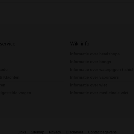
Prev
Next
service
Wiki info
Informatie over headshops
Informatie over bongs
code
Informatie over waterpijpen / shis
& Klachten
Informatie over vaporizers
ren
Informatie over wiet
lgestelde vragen
Informatie over medicinale wiet
Links
Sitemap
Privacy
Disclaimer
Contactgegevens