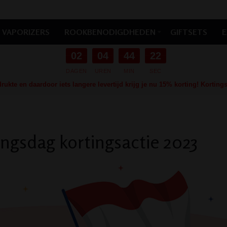
VAPORIZERS
ROOKBENODIGDHEDEN
GIFTSETS
E
02
04
44
21
DAGEN
UREN
MIN
SEC
ukte en daardoor iets langere levertijd krijg je nu 15% korting! Kortin
ngsdag kortingsactie 2023