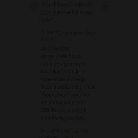
high kunt bereike
10 inch hoog (ongeveer
What's in the nam
25 cm) en heeft dus een
je zeggen. De 'Me
lekker…
High' serie van D
D-SMOKE Atmosphere Black
SMOKE bevat…
Bubbler
Lippenstift Pijp 7,5 c
De D-SMOKE
Atmosphere Black
Dit lippenstift pijp
Bubbler is een super
(lipstick pipe) is 
krachtige bong die je
pijpje voor onder
hogere sferen brengt.
elke vrouw in haa
Deze bubbler bong uit de
zou moeten hebb
'Atmosphere' serie van
Super discreet en
het premium merk D-
draagbaar. Niem
SMOKE, waarvan dit
vermoed dat dez
model uitgevoerd is…
lippenstift eigenl
PieceMaker Silicone Dab
Phoenix Freezable G
Container - Camo
Dream Bong - Blue