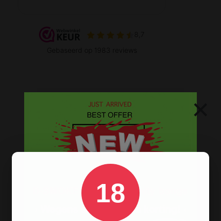
METALEN BONGS
×
18