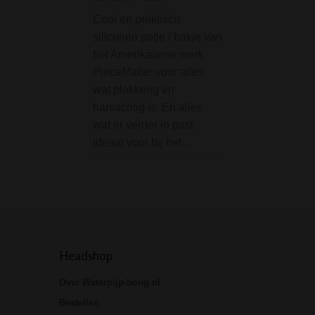
Cool en praktisch
De Phoenix Free
siliconen potje / bakje van
Glycerine Dream 
het Amerikaanse merk
Blue combineert 
PieceMaker voor alles
opvallend design
wat plakkerig en
extra koeling voo
harsachtig is. En alles
zachtere rookerva
wat er verder in past.
Deze bong zelf be
Ideaal voor bij het…
2 delen. De hals i
voorzien van ee
Headshop
Over Waterpijp-bong.nl
Bestellen