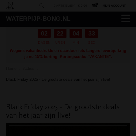
0 ARTIKEL(EN) -
€ 0,00
MIJN ACCOUNT
WATERPIJP-BONG.NL
02
22
04
32
DAGEN
UREN
MIN
SEC
Wegens vakantiedrukte en daardoor iets langere levertijd krijg
je nu 15% korting! Kortingscode: "VAKANTIE".
Home
Acties
/
/
Black Friday 2025 - De grootste deals van het jaar zijn live!
Black Friday 2025 - De grootste deals
van het jaar zijn live!