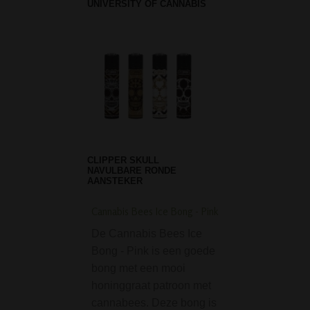
UNIVERSITY OF CANNABIS
CLIPPER SKULL
NAVULBARE RONDE
AANSTEKER
Cannabis Bees Ice Bong - Pink
D-SMOKE Mental Hi
Bubbler
De Cannabis Bees Ice
De D-SMOKE Men
Bong - Pink is een goede
High Blue Bubbler
bong met een mooi
uitstek een bong
honinggraat patroon met
waarmee je een 
cannabees. Deze bong is