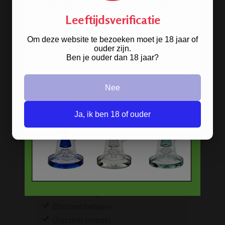
Leeftijdsverificatie
Om deze website te bezoeken moet je 18 jaar of
Op
ouder zijn.
zoek naar een
bong van metaal
? Wij
Ben je ouder dan 18 jaar?
hebben ze! De oldschool metalen
bongs in 10 verschillende kleuren.
Nee
BESTELINFORMATIE
Ja, ik ben 18 of ouder
Scherpe prijzen
Beste kwaliteit
Groeiend assortiment
Snelle levering
Afleveren op afhaallocatie
Discreet betalen
Discreet verpakt